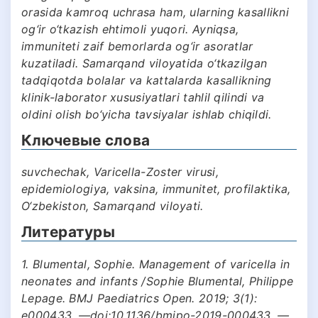
orasida kamroq uchrasa ham, ularning kasallikni
og‘ir o‘tkazish ehtimoli yuqori. Ayniqsa,
immuniteti zaif bemorlarda og‘ir asoratlar
kuzatiladi. Samarqand viloyatida o‘tkazilgan
tadqiqotda bolalar va kattalarda kasallikning
klinik-laborator xususiyatlari tahlil qilindi va
oldini olish bo‘yicha tavsiyalar ishlab chiqildi.
Ключевые слова
suvchechak, Varicella-Zoster virusi,
epidemiologiya, vaksina, immunitet, profilaktika,
O‘zbekiston, Samarqand viloyati.
Литературы
1. Blumental, Sophie. Management of varicella in
neonates and infants /Sophie Blumental, Philippe
Lepage. BMJ Paediatrics Open. 2019; 3(1):
e000433. —doi:10.1136/bmjpo-2019-000433. —