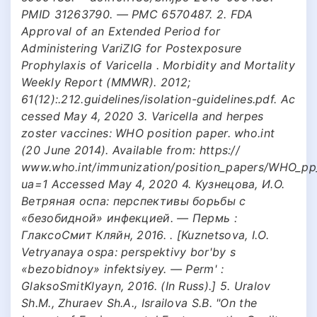
PMID 31263790. — PMC 6570487. 2. FDA
Approval of an Extended Period for
Administering VariZIG for Postexposure
Prophylaxis of Varicella . Morbidity and Mortality
Weekly Report (MMWR). 2012;
61(12):.212.guidelines/isolation-guidelines.pdf. Ac
cessed May 4, 2020 3. Varicella and herpes
zoster vaccines: WHO position paper. who.int
(20 June 2014). Available from: https://
www.who.int/immunization/position_papers/WHO_pp_v
ua=1 Accessed May 4, 2020 4. Кузнецова, И.О.
Ветряная оспа: перспективы борьбы с
«безобидной» инфекцией. — Пермь :
ГлаксоСмит Кляйн, 2016. . [Kuznetsova, I.O.
Vetryanaya ospa: perspektivy bor'by s
«bezobidnoy» infektsiyey. — Perm' :
GlaksoSmitKlyayn, 2016. (In Russ).] 5. Uralov
Sh.M., Zhuraev Sh.A., Israilova S.B. "On the