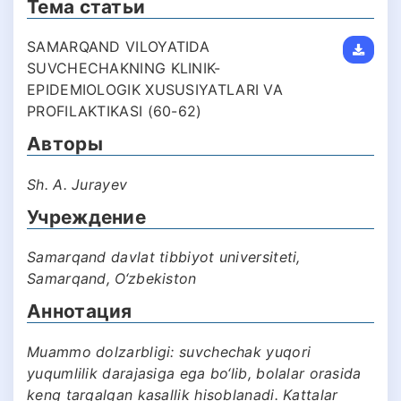
Тема статьи
SAMARQAND VILOYATIDA
SUVCHECHAKNING KLINIK-
EPIDEMIOLOGIK XUSUSIYATLARI VA
PROFILAKTIKASI (60-62)
Авторы
Sh. A. Jurayev
Учреждение
Samarqand davlat tibbiyot universiteti,
Samarqand, O‘zbekiston
Аннотация
Muammo dolzarbligi: suvchechak yuqori
yuqumlilik darajasiga ega bo‘lib, bolalar orasida
keng tarqalgan kasallik hisoblanadi. Kattalar