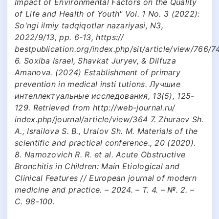
Impact of Environmental Factors on the Quality
of Life and Health of Youth" Vol. 1 No. 3 (2022):
So'ngi ilmiy tadqiqotlar nazariyasi, N3,
2022/9/13, pp. 6-13, https://
bestpublication.org/index.php/sit/article/view/766/7
6. Soxiba Israel, Shavkat Juryev, & Dilfuza
Amanova. (2024) Establishment of primary
prevention in medical insti tutions. Лучшие
интеллектуальные исследования, 13(5), 125-
129. Retrieved from http://web-journal.ru/
index.php/journal/article/view/364 7. Zhuraev Sh.
A., Israilova S. B., Uralov Sh. M. Materials of the
scientific and practical conference., 20 (2020).
8. Namozovich R. R. et al. Acute Obstructive
Bronchitis in Children: Main Etiological and
Clinical Features // European journal of modern
medicine and practice. – 2024. – Т. 4. – №. 2. –
С. 98-100.