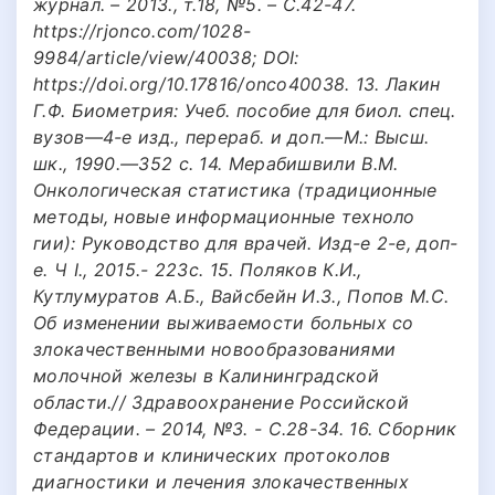
журнал. – 2013., т.18, №5. – C.42-47.
https://rjonco.com/1028-
9984/article/view/40038; DOI:
https://doi.org/10.17816/onco40038. 13. Лакин
Г.Ф. Биометрия: Учеб. пособие для биол. спец.
вузов—4-е изд., перераб. и доп.—М.: Высш.
шк., 1990.—352 с. 14. Мерабишвили В.М.
Онкологическая статистика (традиционные
методы, новые информационные техноло
гии): Руководство для врачей. Изд-е 2-е, доп-
е. Ч I., 2015.- 223с. 15. Поляков К.И.,
Кутлумуратов А.Б., Вайсбейн И.З., Попов М.С.
Об изменении выживаемости больных со
злокачественными новообразованиями
молочной железы в Калининградской
области.// Здравоохранение Российской
Федерации. – 2014, №3. - С.28-34. 16. Сборник
стандартов и клинических протоколов
диагностики и лечения злокачественных