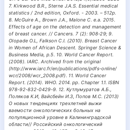
7. Kirkwood В.R., Sterne J.A.S. Essential medical
statistics / 2nd edition, Oxford. - 2003. – 512p.
8. McGuire A., Brown J.A., Malone C. e.a. 2015.
Effects of age on the detection and management
of breast cancer. // Cancers. 7 (2): 908-29; 9.
Olopade O.L, Falkson C.I. (2010). Breast Cancer
in Women of African Descent. Springer Science &
Business Media, p.5. 10. World Cancer Report.
(2008). IARC. Archived from the original
(http://www.iarc.fr/en/publications/pdfs-online/
wcr/2008/wcr_2008.pdf). 11. World Cancer
Report. (2014). WHO. 2014. pp. Chapter 1.1. ISBN
978-92-832-0429-9. 12. Кутлумуратов А.Б.,
Поляков К.И, Вайсбейн И.З, Попов М.С. (2013)
О новых тенденциях трехлетней выжи
ваемости онкологических больных на
популяционной уровне в Калининградской
области// Российский онкологический