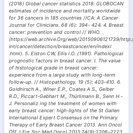
(2018) Global cancer statistics 2018: GLOBOCAN
estimates of incidence and mortality worldwide
for 36 cancers in 185 countries //CA: A Cancer
Journal for Clinicians. 68 (6): 394- 424. 4. Breast
cancer: prevention and control // WHO.
(https://web.archive.Org/web/20150906121739/http
int/cancer/detection/breastcancer/en/indexl
.html). 5. Elston CW, Ellis I.O. (1991). Pathological
prognostic factors in breast cancer. I. The value
of histological grade in breast cancer:
experience from a large study with long-term
follow-up. // Histopathology. 19 (5): 403-410. 6.
Goldhirsch A., Winer E.P., Coates A.S., Gelber
R.D., Piccart-Gebhart M., Thürlimann B., Senn H.-
J. Personaliz ing the treatment of women with
early breast cancer: high-lights of the St Gallen
International Expert Consensus on the Primary
Therapy of Early Breast Cancer 2013. Ann Oncol
Off J Eur Soc Med Oncol 2013;24(9):2206–2223