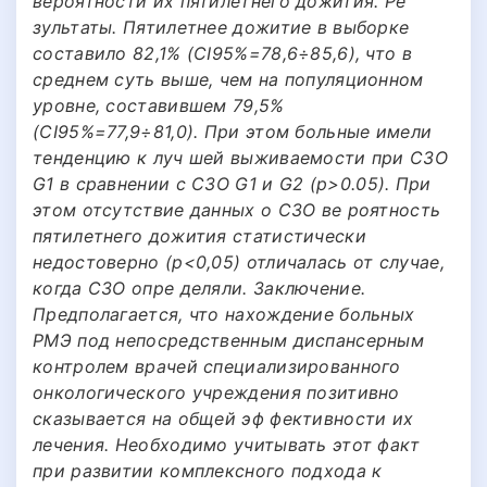
вероятности их пятилетнего дожития. Ре
зультаты. Пятилетнее дожитие в выборке
составило 82,1% (CI95%=78,6÷85,6), что в
среднем суть выше, чем на популяционном
уровне, составившем 79,5%
(CI95%=77,9÷81,0). При этом больные имели
тенденцию к луч шей выживаемости при СЗО
G1 в сравнении с СЗО G1 и G2 (p>0.05). При
этом отсутствие данных о СЗО ве роятность
пятилетнего дожития статистически
недостоверно (p<0,05) отличалась от случае,
когда СЗО опре деляли. Заключение.
Предполагается, что нахождение больных
РМЭ под непосредственным диспансерным
контролем врачей специализированного
онкологического учреждения позитивно
сказывается на общей эф фективности их
лечения. Необходимо учитывать этот факт
при развитии комплексного подхода к