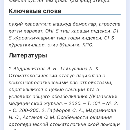
намоён бўлган беморлар ҳам қайд этилди.
Ключевые слова
руҳий каасаллиги мавжуд беморлар, агрессив
ҳатти ҳаракат, OHI-S тиш караши индекси, DI-
S кўрсаткичларини тиш тоши индекси, CI-S
кўрсаткичлари, оғиз бўшлиғи, КПО.
Литературы
1. Абдрашитова А. Б., Гайнуллина Д. К.
Стоматологический статус пациентов с
психоневрологическими рас стройствами,
обратившихся с целью санации рта в
условиях общего обезболивания //Казанский
медицин ский журнал. – 2020. – Т. 101. – №. 2.
– С. 200-205. 2. Гаффоров С. А., Мадаминова
Н. С., Астанов О. М. Особенности оказания
ортопедической стоматологиче ской помощи