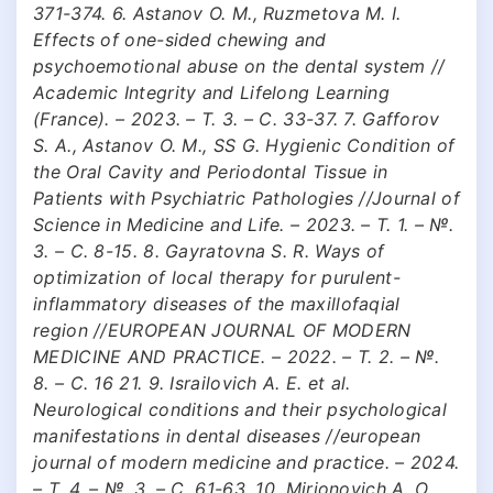
371-374. 6. Astanov O. M., Ruzmetova M. I.
Effects of one-sided chewing and
psychoemotional abuse on the dental system //
Academic Integrity and Lifelong Learning
(France). – 2023. – Т. 3. – С. 33-37. 7. Gafforov
S. A., Astanov O. M., SS G. Hygienic Condition of
the Oral Cavity and Periodontal Tissue in
Patients with Psychiatric Pathologies //Journal of
Science in Medicine and Life. – 2023. – Т. 1. – №.
3. – С. 8-15. 8. Gayratovna S. R. Ways of
optimization of local therapy for purulent-
inflammatory diseases of the maxillofaqial
region //EUROPEAN JOURNAL OF MODERN
MEDICINE AND PRACTICE. – 2022. – Т. 2. – №.
8. – С. 16 21. 9. Israilovich A. E. et al.
Neurological conditions and their psychological
manifestations in dental diseases //european
journal of modern medicine and practice. – 2024.
– Т. 4. – №. 3. – С. 61-63. 10. Mirjonovich A. O.,