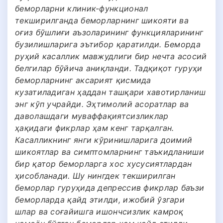
беморларни клиник-функционал
текширилганда беморларнинг шикояти ва
оғиз бўшлиғи аъзоларининг функцияларининг
бузилишларига эътибор қаратилди. Беморда
руҳий касаллик мавжудлиги бир нечта асосий
белгилар бўйича аниқланди. Тадқиқот гуруҳи
беморларнинг аксарият қисмида
кузатиладиган ҳаддан ташқари хавотирланиш
энг кўп учрайди. Эҳтимолий асоратлар ва
даволашдаги муваффақиятсизликлар
ҳақидаги фикрлар ҳам кенг тарқалган.
Касалликнинг янги кўринишларига доимий
шикоятлар ва симптомларнинг таъкидланиши
бир қатор беморларга хос хусусиятлардан
ҳисобланади. Шу нингдек текширилган
беморлар гуруҳида депрессив фикрлар баъзи
беморларда қайд этилди, ижобий ўзгари
шлар ва соғайишга ишончсизлик камроқ