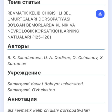
Тема статьи
REVMATIK KELIB CHIQISHLI BEL
UMURTQALARI DORSOPATIYASI
BO‘LGAN BEMORLARDA KLINIK VA
NEVROLOGIK KO‘RSATKICHLARNING
NATIJALARI (125-128)
Авторы
B. K. Xamdamova, U. A. Qodirov, O‘. Qulmanov, X.
Xurramov
Учреждение
Samarqand davlat tibbiyot universiteti,
Samarqand, O‘zbekiston
Аннотация
Biz revmatik kelib chiqishi dorsopatiyalari