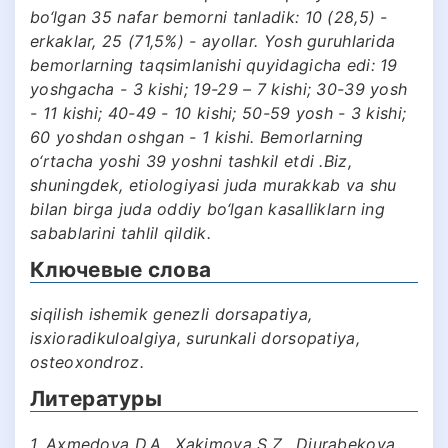
bo‘lgan 35 nafar bemorni tanladik: 10 (28,5) -
erkaklar, 25 (71,5%) - ayollar. Yosh guruhlarida
bemorlarning taqsimlanishi quyidagicha edi: 19
yoshgacha - 3 kishi; 19-29 – 7 kishi; 30-39 yosh
- 11 kishi; 40-49 - 10 kishi; 50-59 yosh - 3 kishi;
60 yoshdan oshgan - 1 kishi. Bemorlarning
o‘rtacha yoshi 39 yoshni tashkil etdi .Biz,
shuningdek, etiologiyasi juda murakkab va shu
bilan birga juda oddiy bo‘lgan kasalliklarn ing
sabablarini tahlil qildik.
Ключевые слова
siqilish ishemik genezli dorsapatiya,
isxioradikuloalgiya, surunkali dorsopatiya,
osteoxondroz.
Литературы
1. Axmedova D.A., Xakimova S.Z., Djurabekova