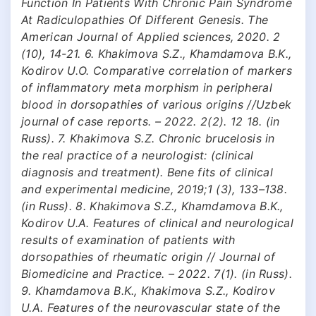
Function In Patients With Chronic Pain Syndrome
At Radiculopathies Of Different Genesis. The
American Journal of Applied sciences, 2020. 2
(10), 14-21. 6. Khakimova S.Z., Khamdamova B.K.,
Kodirov U.O. Comparative correlation of markers
of inflammatory meta morphism in peripheral
blood in dorsopathies of various origins //Uzbek
journal of case reports. – 2022. 2(2). 12 18. (in
Russ). 7. Khakimova S.Z. Chronic brucelosis in
the real practice of a neurologist: (clinical
diagnosis and treatment). Bene fits of clinical
and experimental medicine, 2019;1 (3), 133–138.
(in Russ). 8. Khakimova S.Z., Khamdamova B.K.,
Kodirov U.A. Features of clinical and neurological
results of examination of patients with
dorsopathies of rheumatic origin // Journal of
Biomedicine and Practice. – 2022. 7(1). (in Russ).
9. Khamdamova B.K., Khakimova S.Z., Kodirov
U.A. Features of the neurovascular state of the