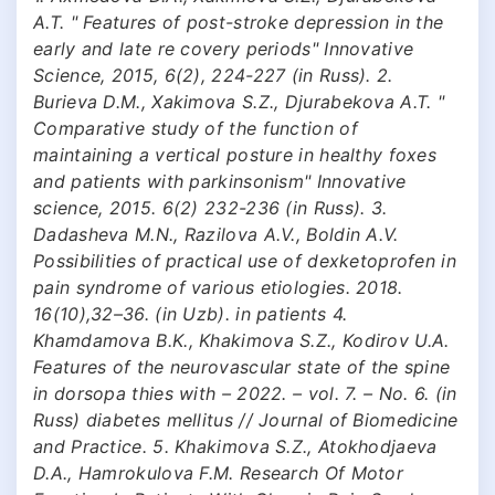
A.T. " Features of post-stroke depression in the
early and late re covery periods" Innovative
Science, 2015, 6(2), 224-227 (in Russ). 2.
Burieva D.M., Xakimova S.Z., Djurabekova A.T. "
Comparative study of the function of
maintaining a vertical posture in healthy foxes
and patients with parkinsonism" Innovative
science, 2015. 6(2) 232-236 (in Russ). 3.
Dadasheva M.N., Razilova A.V., Boldin A.V.
Possibilities of practical use of dexketoprofen in
pain syndrome of various etiologies. 2018.
16(10),32–36. (in Uzb). in patients 4.
Khamdamova B.K., Khakimova S.Z., Kodirov U.A.
Features of the neurovascular state of the spine
in dorsopa thies with – 2022. – vol. 7. – No. 6. (in
Russ) diabetes mellitus // Journal of Biomedicine
and Practice. 5. Khakimova S.Z., Atokhodjaeva
D.A., Hamrokulova F.M. Research Of Motor