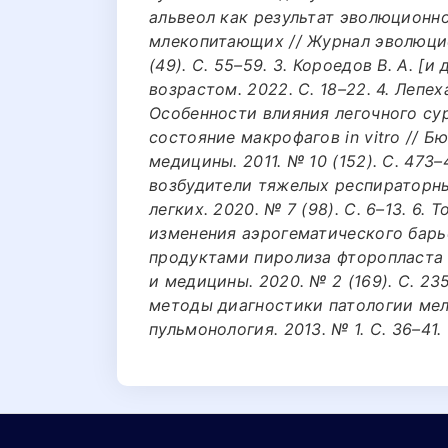
альвеол как результат эволюционн
млекопитающих // Журнал эволюцио
(49). C. 55–59. 3. Короедов В. А. [и
возрастом. 2022. C. 18–22. 4. Лепеха
Особенности влияния легочного су
состояние макрофагов in vitro // 
медицины. 2011. № 10 (152). C. 473–4
возбудители тяжелых респираторны
легких. 2020. № 7 (98). C. 6–13. 6. 
изменения аэрогематического барь
продуктами пиролиза фторопласта 
и медицины. 2020. № 2 (169). C. 23
методы диагностики патологии мел
пульмонология. 2013. № 1. C. 36–41.