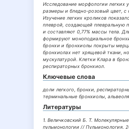
Исследование морфологии легких у
размеры и бледно-розовый цвет, с
Изучение легких кроликов показало
плеврой, создающей плевральную п
и составляют 0,77% массы тела. Дли
формируют моноподиальное бронхиа
бронхи и бронхиолы покрыты мерца
бронхиолах нет хрящевой ткани, но
мускулатурой. Клетки Клара в брон
респираторных бронхиол.
Ключевые слова
доли легкого, бронхи, респираторн
терминальные бронхиолы, альвеоля
Литературы
1. Величковский Б. Т. Молекулярны
пульмонологии // Пульмонология. 20