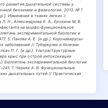
ого развития дыхательной системы у
нной биохимии и физиологии. 2013. № 1
 др.]. Изменения в тканях легких с
 Л. Н., Александрова Е. А., Ерохина М. В.
рфактанта на морфо-функциональное
Бюллетень экспериментальной биологии и
77. 5. Панова А. Е. [и др.]. Коронавирусы–
х заболеваний // Туберкулез и болезни
Толкач П. Г. [и др.]. Ультраструктурные
ера крыс при острой интоксикации
// Бюллетень экспериментальной биологии
5–241. 7. Черняк А. В. Функциональные
ких дыхательных путей // Практическая