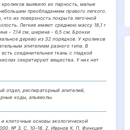
 кроликов выявило их парность, малые
 небольшим преобладанием правого легкого.
, что их поверхность покрыта легочной
олость. Легкие имеют среднюю массу 18,1 г
на - 7,14 см, ширина - 6,5 см. Бронхи
льное дерево из 32 порядков. У кроликов
тельным эпителием разного типа. В
 есть соединительная ткань с гладкой
хиолах секретируют вещества. У них нет
ый отдел, респираторный эпителий,
рные ходы, альвеолы.
е и клеточные основы экологической
00. № 3. C. 10–18. 2. Иванов К. П. Функция