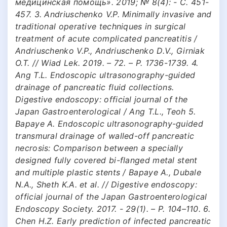
медицинская помощь». 2019; № 8(4): - С. 451-
457. 3. Andriuschenko V.P. Minimally invasive and
traditional operative techniques in surgical
treatment of acute complicated pancreatitis /
Andriuschenko V.P., Andriuschenko D.V., Girniak
O.T. // Wiad Lek. 2019. – 72. – Р. 1736-1739. 4.
Ang T.L. Endoscopic ultrasonography-guided
drainage of pancreatic fluid collections.
Digestive endoscopy: official journal of the
Japan Gastroenterological / Ang T.L., Teoh 5.
Bapaye A. Endoscopic ultrasonography-guided
transmural drainage of walled-off pancreatic
necrosis: Comparison between a specially
designed fully covered bi-flanged metal stent
and multiple plastic stents / Bapaye A., Dubale
N.A., Sheth K.A. et al. // Digestive endoscopy:
official journal of the Japan Gastroenterological
Endoscopy Society. 2017. - 29(1). – Р. 104–110. 6.
Chen H.Z. Early prediction of infected pancreatic