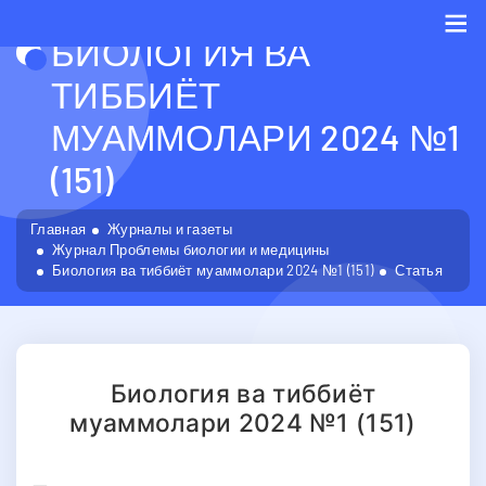
БИОЛОГИЯ ВА
Me
ТИББИЁТ
МУАММОЛАРИ 2024 №1
(151)
Главная
Журналы и газеты
Журнал Проблемы биологии и медицины
Биология ва тиббиёт муаммолари 2024 №1 (151)
Статья
Биология ва тиббиёт
муаммолари 2024 №1 (151)