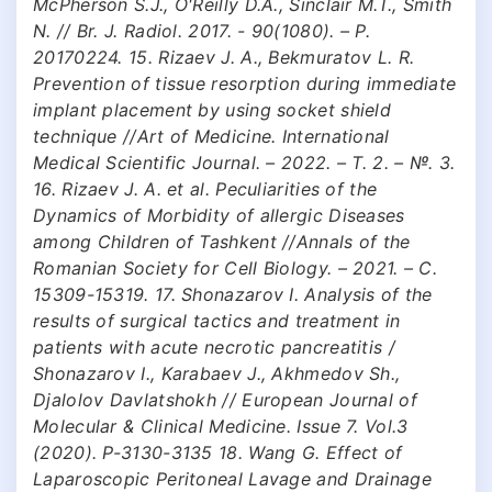
McPherson S.J., O'Reilly D.A., Sinclair M.T., Smith
N. // Br. J. Radiol. 2017. - 90(1080). – Р.
20170224. 15. Rizaev J. A., Bekmuratov L. R.
Prevention of tissue resorption during immediate
implant placement by using socket shield
technique //Art of Medicine. International
Medical Scientific Journal. – 2022. – Т. 2. – №. 3.
16. Rizaev J. A. et al. Peculiarities of the
Dynamics of Morbidity of allergic Diseases
among Children of Tashkent //Annals of the
Romanian Society for Cell Biology. – 2021. – С.
15309-15319. 17. Shonazarov I. Analysis of the
results of surgical tactics and treatment in
patients with acute necrotic pancreatitis /
Shonazarov I., Karabaev J., Akhmedov Sh.,
Djalolov Davlatshokh // European Journal of
Molecular & Clinical Medicine. Issue 7. Vol.3
(2020). P-3130-3135 18. Wang G. Effect of
Laparoscopic Peritoneal Lavage and Drainage