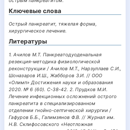
острым панкреатитом.
Ключевые слова
Острый панкреатит, тяжелая форма,
хирургическое лечение.
Литературы
1. Ачилов М.Т. Панкреатодуоденальная
резекция-методика физиологической
реконструкции / Ачилов М.Т., Нарзуллаев С.И.,
Шоназаров И.Ш., Жабборов З.И. // ООО
«Олимп» Достижения науки и образования
2020. № 6 (60). С-38-42. 2. Прудков М.И.
Лечение инфекционных осложнений острого
панкреатита в специализированном
отделении гнойно-септической хирургии /
Гафуров Б.Б., Галимзянов Ф.В. // Журнал им.
Н.В. Склифосовского «Неотложная