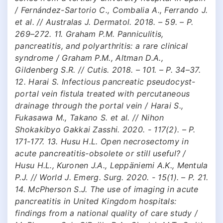
/ Fernández-Sartorio C., Combalia A., Ferrando J.
et al. // Australas J. Dermatol. 2018. – 59. – Р.
269–272. 11. Graham P.M. Panniculitis,
pancreatitis, and polyarthritis: a rare clinical
syndrome / Graham P.M., Altman D.A.,
Gildenberg S.R. // Cutis. 2018. – 101. – Р. 34–37.
12. Harai S. Infectious pancreatic pseudocyst-
portal vein fistula treated with percutaneous
drainage through the portal vein / Harai S.,
Fukasawa M., Takano S. et al. // Nihon
Shokakibyo Gakkai Zasshi. 2020. - 117(2). – Р.
171-177. 13. Husu H.L. Open necrosectomy in
acute pancreatitis-obsolete or still useful? /
Husu H.L., Kuronen J.A., Leppäniemi A.K., Mentula
P.J. // World J. Emerg. Surg. 2020. - 15(1). – Р. 21.
14. McPherson S.J. The use of imaging in acute
pancreatitis in United Kingdom hospitals:
findings from a national quality of care study /