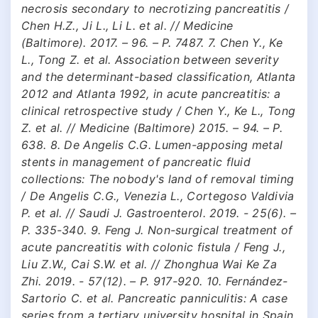
necrosis secondary to necrotizing pancreatitis /
Chen H.Z., Ji L., Li L. et al. // Medicine
(Baltimore). 2017. – 96. – Р. 7487. 7. Chen Y., Ke
L., Tong Z. et al. Association between severity
and the determinant-based classification, Atlanta
2012 and Atlanta 1992, in acute pancreatitis: a
clinical retrospective study / Chen Y., Ke L., Tong
Z. et al. // Medicine (Baltimore) 2015. – 94. – Р.
638. 8. De Angelis C.G. Lumen-apposing metal
stents in management of pancreatic fluid
collections: The nobody's land of removal timing
/ De Angelis C.G., Venezia L., Cortegoso Valdivia
P. et al. // Saudi J. Gastroenterol. 2019. - 25(6). –
Р. 335-340. 9. Feng J. Non-surgical treatment of
acute pancreatitis with colonic fistula / Feng J.,
Liu Z.W., Cai S.W. et al. // Zhonghua Wai Ke Za
Zhi. 2019. - 57(12). – Р. 917-920. 10. Fernández-
Sartorio C. et al. Pancreatic panniculitis: A case
series from a tertiary university hospital in Spain