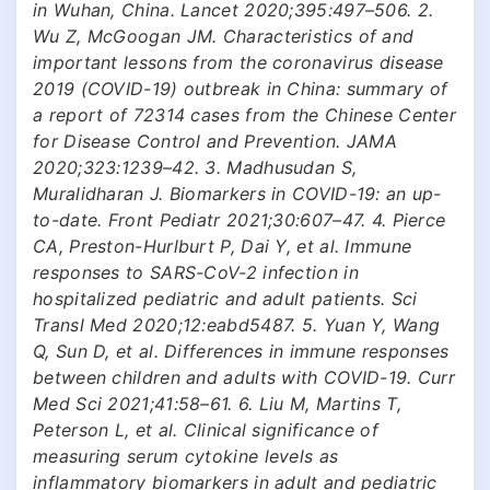
in Wuhan, China. Lancet 2020;395:497–506. 2.
Wu Z, McGoogan JM. Characteristics of and
important lessons from the coronavirus disease
2019 (COVID-19) outbreak in China: summary of
a report of 72314 cases from the Chinese Center
for Disease Control and Prevention. JAMA
2020;323:1239–42. 3. Madhusudan S,
Muralidharan J. Biomarkers in COVID-19: an up-
to-date. Front Pediatr 2021;30:607–47. 4. Pierce
CA, Preston-Hurlburt P, Dai Y, et al. Immune
responses to SARS-CoV-2 infection in
hospitalized pediatric and adult patients. Sci
Transl Med 2020;12:eabd5487. 5. Yuan Y, Wang
Q, Sun D, et al. Differences in immune responses
between children and adults with COVID-19. Curr
Med Sci 2021;41:58–61. 6. Liu M, Martins T,
Peterson L, et al. Clinical significance of
measuring serum cytokine levels as
inflammatory biomarkers in adult and pediatric