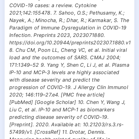
COVID-19 cases: a review. Cytokine
2021;142:155478. 7. Sahoo, O.S.; Pethusamy, K.;
Nayek, A.; Minocha, R.; Dhar, R.; Karmakar, S. The
Paradigm of Immune Dysregulation in COVID-19
Infection. Preprints 2023, 2023071880.
https://doi.org/10.20944/preprints202307.1880.v1
8. Chu CM, Poon LL, Cheng VC, et al. Initial viral
load and the outcomes of SARS. CMAJ 2004;
171:1349–52 9. Yang Y, Shen C, Li J, et al. Plasma
IP-10 and MCP-3 levels are highly associated
with disease severity and predict the
progression of COVID-19. J Allergy Clin Immunol
2020; 146:119–27.e4. [PMC free article]
[PubMed] [Google Scholar] 10. Chen Y, Wang J,
Liu C, et al. IP-10 and MCP-1 as biomarkers
predicting disease severity of COVID-19.
[Preprint]. 2020. Available at: 10.21203/rs.3.rs-
57499/v1. [CrossRef] 11. Drotar, Dennis.