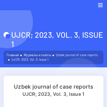
Me
UJCR; 2023, VOL. 3, ISSUE
1
Главная
Журналы и газеты
Uzbek journal of case reports
UJCR; 2023, Vol. 3, Issue 1
Uzbek journal of case reports
UJCR; 2023, Vol. 3, Issue 1