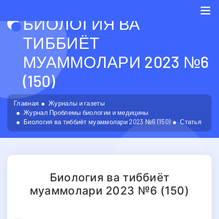
БИОЛОГИЯ ВА
Me
ТИББИЁТ
МУАММОЛАРИ 2023 №6
(150)
Главная
Журналы и газеты
Журнал Проблемы биологии и медицины
Биология ва тиббиёт муаммолари 2023 №6 (150)
Статья
Биология ва тиббиёт
муаммолари 2023 №6 (150)