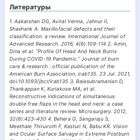
Литературы
1. Aakarshan DG, Aviral Verma, Jahnur II,
Shashank A. Maxillofacial defects and their
classification: a review. International Journal of
Advanced Research. 2016, 4(6):109-114 2. Amin,
Dina et al. “Profile Of Head And Neck Burns
During COVID-19 Pandemic.” Journal of burn
care & research : official publication of the
American Burn Association, irab135. 23 Jul. 2021,
doi:10.1093/jbcr/irab135 3. Balasubramanian D,
Thankappan K, Kuriakose MA, et al.
Reconstructive indications of simultaneous
double free flaps in the head and neck: a case
series and literature review. Microsurgery. 2012,
32(6):423–430 4. Behera G, Sangaraju S,
Meethale Thiruvoth F, Kasturi N, Babu KR. Vision
and Ocular Surface Salvage in Extreme Postburn