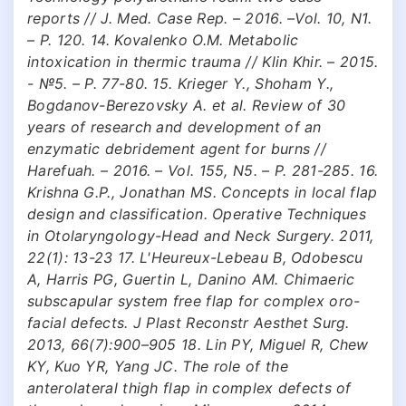
reports // J. Med. Case Rep. – 2016. –Vol. 10, N1.
– P. 120. 14. Kovalenko O.M. Metabolic
intoxication in thermic trauma // Klin Khir. – 2015.
- №5. – P. 77-80. 15. Krieger Y., Shoham Y.,
Bogdanov-Berezovsky A. et al. Review of 30
years of research and development of an
enzymatic debridement agent for burns //
Harefuah. – 2016. – Vol. 155, N5. – P. 281-285. 16.
Krishna G.P., Jonathan MS. Concepts in local flap
design and classification. Operative Techniques
in Otolaryngology-Head and Neck Surgery. 2011,
22(1): 13-23 17. L'Heureux-Lebeau B, Odobescu
A, Harris PG, Guertin L, Danino AM. Chimaeric
subscapular system free flap for complex oro-
facial defects. J Plast Reconstr Aesthet Surg.
2013, 66(7):900–905 18. Lin PY, Miguel R, Chew
KY, Kuo YR, Yang JC. The role of the
anterolateral thigh flap in complex defects of