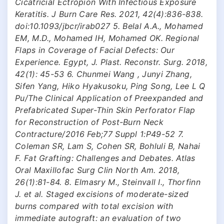
Cicatricial Ectropion With Infectious Exposure
Keratitis. J Burn Care Res. 2021, 42(4):836-838.
doi:10.1093/jbcr/irab027 5. Belal A.A., Mohamed
EM, M.D., Mohamed IH, Mohamed OK. Regional
Flaps in Coverage of Facial Defects: Our
Experience. Egypt, J. Plast. Reconstr. Surg. 2018,
42(1): 45-53 6. Chunmei Wang , Junyi Zhang,
Sifen Yang, Hiko Hyakusoku, Ping Song, Lee L Q
Pu/The Clinical Application of Preexpanded and
Prefabricated Super-Thin Skin Perforator Flap
for Reconstruction of Post-Burn Neck
Contracture/2016 Feb;77 Suppl 1:P49-52 7.
Coleman SR, Lam S, Cohen SR, Bohluli B, Nahai
F. Fat Grafting: Challenges and Debates. Atlas
Oral Maxillofac Surg Clin North Am. 2018,
26(1):81-84. 8. Elmasry M., Steinvall I., Thorfinn
J. et al. Staged excisions of moderate-sized
burns compared with total excision with
immediate autograft: an evaluation of two