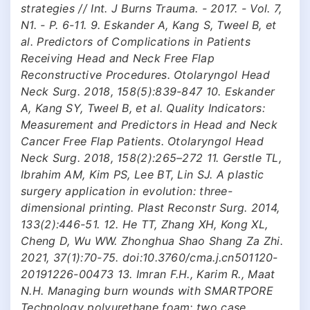
strategies // Int. J Burns Trauma. - 2017. - Vol. 7,
N1. - P. 6-11. 9. Eskander A, Kang S, Tweel B, et
al. Predictors of Complications in Patients
Receiving Head and Neck Free Flap
Reconstructive Procedures. Otolaryngol Head
Neck Surg. 2018, 158(5):839-847 10. Eskander
A, Kang SY, Tweel B, et al. Quality Indicators:
Measurement and Predictors in Head and Neck
Cancer Free Flap Patients. Otolaryngol Head
Neck Surg. 2018, 158(2):265–272 11. Gerstle TL,
Ibrahim AM, Kim PS, Lee BT, Lin SJ. A plastic
surgery application in evolution: three-
dimensional printing. Plast Reconstr Surg. 2014,
133(2):446-51. 12. He TT, Zhang XH, Kong XL,
Cheng D, Wu WW. Zhonghua Shao Shang Za Zhi.
2021, 37(1):70-75. doi:10.3760/cma.j.cn501120-
20191226-00473 13. Imran F.H., Karim R., Maat
N.H. Managing burn wounds with SMARTPORE
Technology polyurethane foam: two case