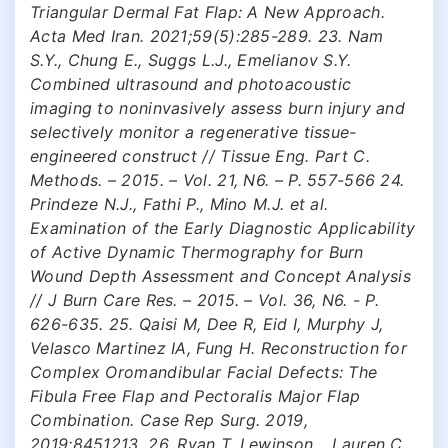
Triangular Dermal Fat Flap: A New Approach.
Acta Med Iran. 2021;59(5):285-289. 23. Nam
S.Y., Chung E., Suggs L.J., Emelianov S.Y.
Combined ultrasound and photoacoustic
imaging to noninvasively assess burn injury and
selectively monitor a regenerative tissue-
engineered construct // Tissue Eng. Part C.
Methods. – 2015. – Vol. 21, N6. – P. 557-566 24.
Prindeze N.J., Fathi P., Mino M.J. et al.
Examination of the Early Diagnostic Applicability
of Active Dynamic Thermography for Burn
Wound Depth Assessment and Concept Analysis
// J Burn Care Res. – 2015. – Vol. 36, N6. - P.
626-635. 25. Qaisi M, Dee R, Eid I, Murphy J,
Velasco Martinez IA, Fung H. Reconstruction for
Complex Oromandibular Facial Defects: The
Fibula Free Flap and Pectoralis Major Flap
Combination. Case Rep Surg. 2019,
2019:8451213. 26. Ryan T. Lewinson, , Lauren C.