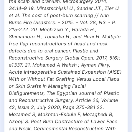
the scalp and cranium. Microsurgery 2014,
34:14–9 19. Mirastschijski U., Sander J.T., Zier U.
et al. The cost of post-burn scarring // Ann
Burns Fire Disasters. – 2015. – Vol. 28, N3. - P.
215-222. 20. Mochizuki Y., Harada H.,
Shimamoto H., Tomioka H., and Hirai H. Multiple
free flap reconstructions of head and neck
defects due to oral cancer. Plastic and
Reconstructive Surgery Global Open. 2017, 5(6):
e1337. 21. Mohamed A Wahsh ; Ayman Fikry,
Acute Intraoperative Sustained Expansion (AISE)
With or Without Fat Grafting Versus Local Flaps
or Skin Grafts in Managing Facial
Disfigurements, The Egyptian Journal of Plastic
and Reconstructive Surgery, Article 26, Volume
42, Issue 2, July 2020, Page 375-381 22.
Motamed S, Mokhtari-Esbuie F, Motaghedi B,
Azooji S. Post Burn Contracture of Lower Face
and Neck, Cervicomental Reconstruction With