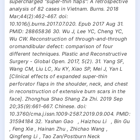
supercharged "super-thin flaps": A retrospective
analysis of 82 cases in Vietnam. Burns. 2018
Mar;44(2):462-467. doi:
10.1016/j.burns.2017.07.020. Epub 2017 Aug 31.
PMID: 28865836 30. Wu J, Lee YC, Cheng YC,
Wu CW. Reconstruction of through-and-through
oromandibular defect: comparison of four
different techniques. Plastic and Reconstructive
Surgery - Global Open. 2017, 5(2). 31. Yang SF,
Wang CM, Liu LC, Xu KY, Xiao SP, Mei J, Yan L
[Clinical effects of expanded super-thin
perforator flaps in the shoulder, neck, and chest
in reconstruction of extensive burn scars in the
face]. Zhonghua Shao Shang Za Zhi. 2019 Sep
20;35(9):661-667. Chinese. doi:
10.3760/cma.j.issn.1009-2587.2019.09.004. PMID:
31594184 32. Yashan Gao , Haizhou Li , Bin Gu
, Feng Xie , Hainan Zhu , Zhichao Wang ,
Qingfeng Li , Tao Zan/Postburn Neck