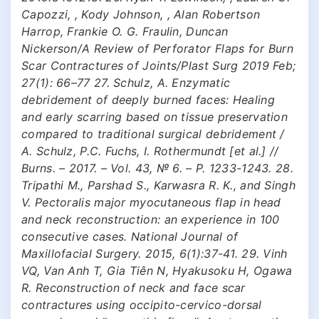
Capozzi, , Kody Johnson, , Alan Robertson
Harrop, Frankie O. G. Fraulin, Duncan
Nickerson/A Review of Perforator Flaps for Burn
Scar Contractures of Joints/Plast Surg 2019 Feb;
27(1): 66–77 27. Schulz, A. Enzymatic
debridement of deeply burned faces: Healing
and early scarring based on tissue preservation
compared to traditional surgical debridement /
A. Schulz, P.C. Fuchs, I. Rothermundt [et al.] //
Burns. – 2017. – Vol. 43, № 6. – Р. 1233-1243. 28.
Tripathi M., Parshad S., Karwasra R. K., and Singh
V. Pectoralis major myocutaneous flap in head
and neck reconstruction: an experience in 100
consecutive cases. National Journal of
Maxillofacial Surgery. 2015, 6(1):37-41. 29. Vinh
VQ, Van Anh T, Gia Tiên N, Hyakusoku H, Ogawa
R. Reconstruction of neck and face scar
contractures using occipito-cervico-dorsal