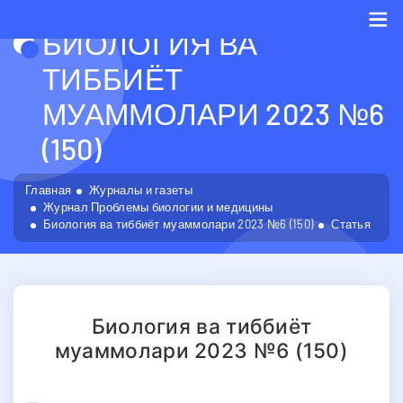
БИОЛОГИЯ ВА
Me
ТИББИЁТ
МУАММОЛАРИ 2023 №6
(150)
Главная
Журналы и газеты
Журнал Проблемы биологии и медицины
Биология ва тиббиёт муаммолари 2023 №6 (150)
Статья
Биология ва тиббиёт
муаммолари 2023 №6 (150)