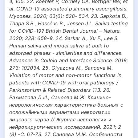
4, 105. 22. Koehler P, Cornely OA, Böttiger BW, et
al. COVID‐19 associated pulmonary aspergillosis.
Mycoses. 2020; 63(6): 528‐ 534. 23. Sapkota D.,
Thapa S.B., Hasséus B., Jensen J.L. Saliva testing
for COVID-19? British Dental Journal – Nature.
2020; 228: 658–9. 24. Sarkar A., Xu F., Lee S.
Human saliva and model saliva at bulk to
adsorbed phases - similarities and differences.
Advances in Colloid and Interface Science. 2019;
273: 102034. 25. Giyazova M., Sanoeva M.
Violation of motor and non-motor functions in
patients with COVID-19 with oral pathology /
Parkinsonism & Related Disorders 113. 26.
Рахматова Д.И., Саноева М.Ж. Клинико-
неврологическая характеристика больных с
осложнёнными вариантами невропатии
лицевого нерва // Журнал неврологии и
нейрохирургических исследований. 2021; 2
(3) -С. 67-73. 27. Саноева М.Ж. Особенности