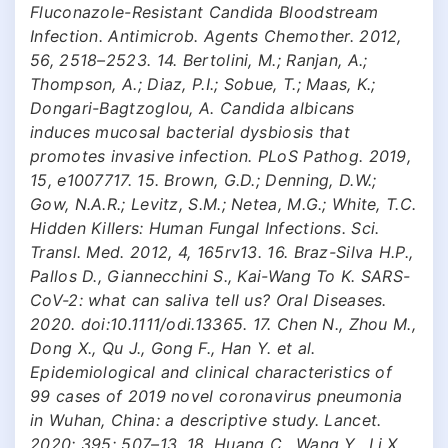
Fluconazole-Resistant Candida Bloodstream
Infection. Antimicrob. Agents Chemother. 2012,
56, 2518–2523. 14. Bertolini, M.; Ranjan, A.;
Thompson, A.; Diaz, P.I.; Sobue, T.; Maas, K.;
Dongari-Bagtzoglou, A. Candida albicans
induces mucosal bacterial dysbiosis that
promotes invasive infection. PLoS Pathog. 2019,
15, e1007717. 15. Brown, G.D.; Denning, D.W.;
Gow, N.A.R.; Levitz, S.M.; Netea, M.G.; White, T.C.
Hidden Killers: Human Fungal Infections. Sci.
Transl. Med. 2012, 4, 165rv13. 16. Braz-Silva H.P.,
Pallos D., Giannecchini S., Kai-Wang To K. SARS-
CoV-2: what can saliva tell us? Oral Diseases.
2020. doi:10.1111/odi.13365. 17. Chen N., Zhou M.,
Dong X., Qu J., Gong F., Han Y. et al.
Epidemiological and clinical characteristics of
99 cases of 2019 novel coronavirus pneumonia
in Wuhan, China: a descriptive study. Lancet.
2020; 395: 507–13. 18. Huang C., Wang Y., Li X.,