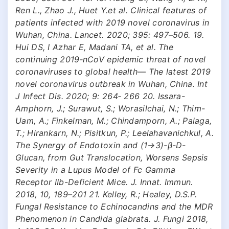
Ren L., Zhao J., Huet Y.et al. Clinical features of
patients infected with 2019 novel coronavirus in
Wuhan, China. Lancet. 2020; 395: 497–506. 19.
Hui DS, I Azhar E, Madani TA, et al. The
continuing 2019‐nCoV epidemic threat of novel
coronaviruses to global health— The latest 2019
novel coronavirus outbreak in Wuhan, China. Int
J Infect Dis. 2020; 9: 264‐ 266 20. Issara-
Amphorn, J.; Surawut, S.; Worasilchai, N.; Thim-
Uam, A.; Finkelman, M.; Chindamporn, A.; Palaga,
T.; Hirankarn, N.; Pisitkun, P.; Leelahavanichkul, A.
The Synergy of Endotoxin and (1→3)-β-D-
Glucan, from Gut Translocation, Worsens Sepsis
Severity in a Lupus Model of Fc Gamma
Receptor IIb-Deficient Mice. J. Innat. Immun.
2018, 10, 189–201 21. Kelley, R.; Healey, D.S.P.
Fungal Resistance to Echinocandins and the MDR
Phenomenon in Candida glabrata. J. Fungi 2018,