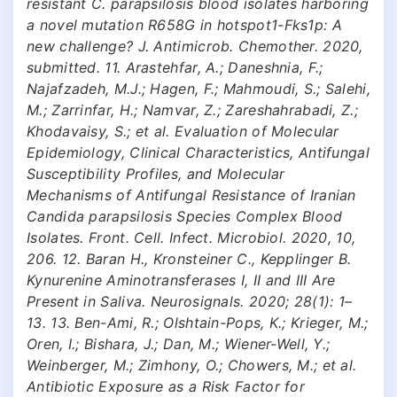
resistant C. parapsilosis blood isolates harboring
a novel mutation R658G in hotspot1-Fks1p: A
new challenge? J. Antimicrob. Chemother. 2020,
submitted. 11. Arastehfar, A.; Daneshnia, F.;
Najafzadeh, M.J.; Hagen, F.; Mahmoudi, S.; Salehi,
M.; Zarrinfar, H.; Namvar, Z.; Zareshahrabadi, Z.;
Khodavaisy, S.; et al. Evaluation of Molecular
Epidemiology, Clinical Characteristics, Antifungal
Susceptibility Profiles, and Molecular
Mechanisms of Antifungal Resistance of Iranian
Candida parapsilosis Species Complex Blood
Isolates. Front. Cell. Infect. Microbiol. 2020, 10,
206. 12. Baran H., Kronsteiner С., Kepplinger В.
Kynurenine Aminotransferases I, II and III Are
Present in Saliva. Neurosignals. 2020; 28(1): 1–
13. 13. Ben-Ami, R.; Olshtain-Pops, K.; Krieger, M.;
Oren, I.; Bishara, J.; Dan, M.; Wiener-Well, Y.;
Weinberger, M.; Zimhony, O.; Chowers, M.; et al.
Antibiotic Exposure as a Risk Factor for