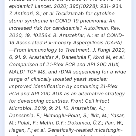
epidemic? Lancet. 2020; 395(10228): 931‐ 934.
7. Antinori, S.; et al Tocilizumab for cytokine
storm syndrome in COVID-19 pneumonia: An
increased risk for candidemia? Autoiimun. Rev.
2020, 19, 102564. 8. Arastehfar, A.; et al COVID-
19 Associated Pul-monary Aspergillosis (CAPA)
—From Immunology to Treatment. J. Fungi 2020,
6, 91. 9. Arastehfar A, Daneshnia F, Kord M, et al.
Comparison of 21‐Plex PCR and API 20C AUX,
MALDI‐TOF MS, and rDNA sequencing for a wide
range of clinically isolated yeast species:
Improved identification by combining 21‐Plex
PCR and API 20C AUX as an alternative strategy
for developing countries. Front Cell Infect
Microbiol. 2019; 9: 21. 10. Arastehfar, A.;
Daneshnia, F.; Hilmioglu-Polat, S.; Ilkit, M.; Yasar,
M.; Polat, F.; Metin, D.Y.; Dokumcu, Ü.Z.; Pan, W.;
Hagen, F.; et al. Genetically-related micafungin-