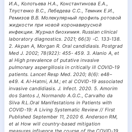
И.А., Колотьева Н.А., Константинова Е.А.,
Тлустенко В.С., Лебедева С.С., Темник Е.И.,
Ремизов В.В. Молекулярный профиль ротовой
жидкости при новой коронавирусной
инфекции. Журнал биохимия. Russian clinical
laboratory diagnostics. 2021; 66(3) -С. 133-138.
2. Akpan A, Morgan R. Oral candidiasis. Postgrad
Med J. 2002; 78(922): 455‐ 459. 3. Alanio A, et
al High prevalence of putative invasive
pulmonary aspergillosis in critically ill COVID‐19
patients. Lancet Resp Med. 2020; 8(6): e48–
e49. 4. Al-Hatmi, A.M.; et al COVID-19 associated
invasive candidiasis. J. Infect. 2020. 5. Amorim
dos Santos J, Normando A.G.C., Carvalho da
Silva R.L.Oral Manifestations in Patients with
COVID-19: A Living Systematic Review // First
Published September 11, 2020 6. Anderson RM,
et al How will country‐based mitigation
measures influence the course of the COVID‐19