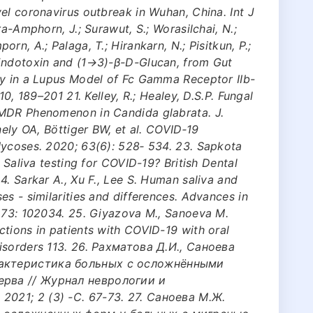
el coronavirus outbreak in Wuhan, China. Int J
ra-Amphorn, J.; Surawut, S.; Worasilchai, N.;
n, A.; Palaga, T.; Hirankarn, N.; Pisitkun, P.;
 Endotoxin and (1→3)-β-D-Glucan, from Gut
ty in a Lupus Model of Fc Gamma Receptor IIb-
10, 189–201 21. Kelley, R.; Healey, D.S.P. Fungal
 MDR Phenomenon in Candida glabrata. J.
nely OA, Böttiger BW, et al. COVID‐19
Mycoses. 2020; 63(6): 528‐ 534. 23. Sapkota
. Saliva testing for COVID-19? British Dental
4. Sarkar A., Xu F., Lee S. Human saliva and
es - similarities and differences. Advances in
 273: 102034. 25. Giyazova M., Sanoeva M.
tions in patients with COVID-19 with oral
isorders 113. 26. Рахматова Д.И., Саноева
рактеристика больных с осложнёнными
ерва // Журнал неврологии и
021; 2 (3) -С. 67-73. 27. Саноева М.Ж.