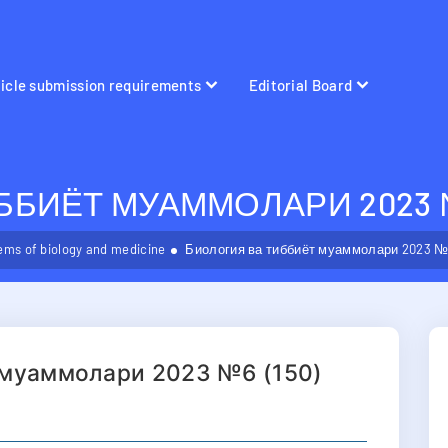
ticle submission requirements
Editorial Board
БИЁТ МУАММОЛАРИ 2023 №6
ems of biology and medicine
Биология ва тиббиёт муаммолари 2023 №6
 муаммолари 2023 №6 (150)