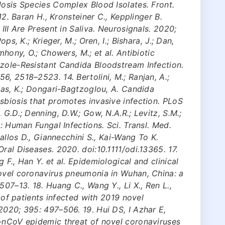
losis Species Complex Blood Isolates. Front.
 12. Baran H., Kronsteiner С., Kepplinger В.
III Are Present in Saliva. Neurosignals. 2020;
ps, K.; Krieger, M.; Oren, I.; Bishara, J.; Dan,
mhony, O.; Chowers, M.; et al. Antibiotic
azole-Resistant Candida Bloodstream Infection.
, 2518–2523. 14. Bertolini, M.; Ranjan, A.;
Maas, K.; Dongari-Bagtzoglou, A. Candida
sbiosis that promotes invasive infection. PLoS
 G.D.; Denning, D.W.; Gow, N.A.R.; Levitz, S.M.;
s: Human Fungal Infections. Sci. Transl. Med.
Pallos D., Giannecchini S., Kai-Wang To K.
ral Diseases. 2020. doi:10.1111/odi.13365. 17.
 F., Han Y. et al. Epidemiological and clinical
novel coronavirus pneumonia in Wuhan, China: a
507–13. 18. Huang C., Wang Y., Li X., Ren L.,
s of patients infected with 2019 novel
2020; 395: 497–506. 19. Hui DS, I Azhar E,
9‐nCoV epidemic threat of novel coronaviruses