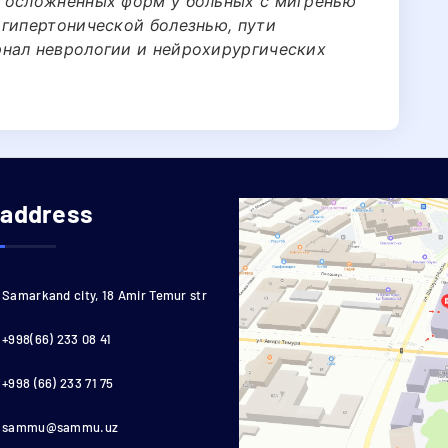
я осложненных форм у больных с мигренью
 гипертонической болезнью, пути
нал неврологии и нейрохирургических
.
 address
Samarkand city, 18 Amir Temur str
+998(66) 233 08 41
+998 (66) 233 71 75
sammu@sammu.uz