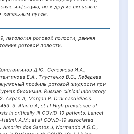
сную инфекцию, но и другие вирусные
о-капельным путем.
9, патология ротовой полости, ранняя
тояния ротовой полости.
 Константинов Д.Ю., Селезнева И.А.,
тантинова Е.А., Тлустенко В.С., Лебедева
олекулярный профиль ротовой жидкости при
нал биохимия. Russian clinical laboratory
 2. Akpan A, Morgan R. Oral candidiasis.
59. 3. Alanio A, et al High prevalence of
is in critically ill COVID‐19 patients. Lancet
-Hatmi, A.M.; et al COVID-19 associated
. 5. Amorim dos Santos J, Normando A.G.C.,