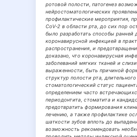
ротовой полости, патогенез возмо
нейростоматологических проявлен
профилактические мероприятия, п
CoV-2 в области рта, до сих пор 
было разработать способы ранней 
коронавирусной инфекцией в практ
распространения, и предотвращен
доказано, что коронавирусная инфе
заболеваний мягких тканей и слиз
выраженности, быть причиной фор
структур полости рта, длительног
стоматологический статус пациента
определением часто встречающихся
периодонтита, стоматита и кандид
предотвратить формирования клин
лечению, а также профилактике осл
шаткости зубов вплоть до выпадени
возможность рекомендовать необх
проводить методы индексной оценк