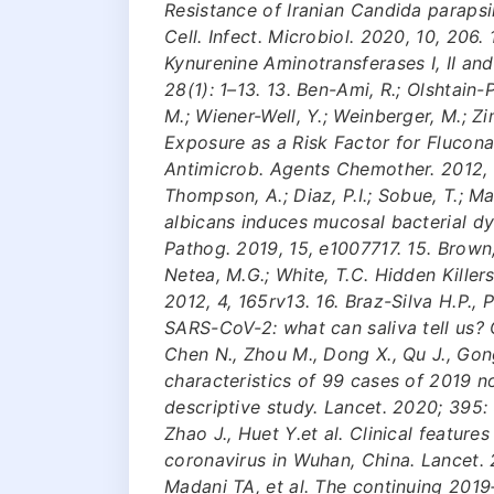
Resistance of Iranian Candida parapsi
Cell. Infect. Microbiol. 2020, 10, 206.
Kynurenine Aminotransferases I, II and 
28(1): 1–13. 13. Ben-Ami, R.; Olshtain-Po
M.; Wiener-Well, Y.; Weinberger, M.; Zi
Exposure as a Risk Factor for Flucon
Antimicrob. Agents Chemother. 2012, 56
Thompson, A.; Diaz, P.I.; Sobue, T.; 
albicans induces mucosal bacterial dy
Pathog. 2019, 15, e1007717. 15. Brown,
Netea, M.G.; White, T.C. Hidden Killer
2012, 4, 165rv13. 16. Braz-Silva H.P., 
SARS-CoV-2: what can saliva tell us? O
Chen N., Zhou M., Dong X., Qu J., Gong
characteristics of 99 cases of 2019 
descriptive study. Lancet. 2020; 395: 
Zhao J., Huet Y.et al. Clinical feature
coronavirus in Wuhan, China. Lancet. 
Madani TA, et al. The continuing 201