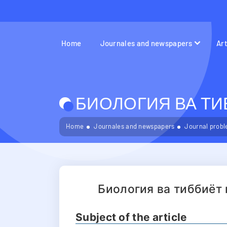
Home
Journales and newspapers
Ar
БИОЛОГИЯ ВА ТИБ
Home
Journales and newspapers
Journal probl
Биология ва тиббиёт
Subject of the article