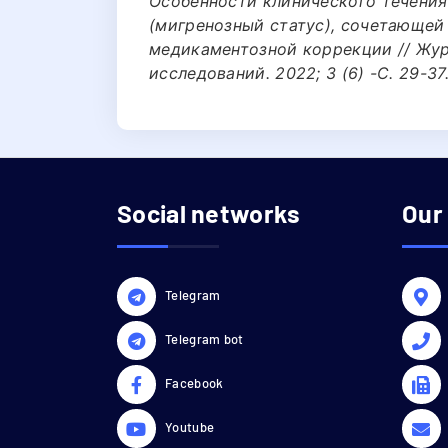
Особенности клинического течени
(мигренозный статус), сочетающей
медикаментозной коррекции // Жур
исследований. 2022; 3 (6) -С. 29-37
Social networks
Our
Telegram
Telegram bot
Facebook
Youtube