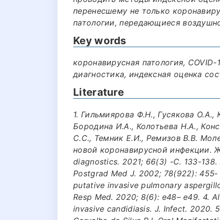
перенесшему не только коронавиру
патологии, передающиеся воздушн
Key words
коронавирусная патология, COVID-1
диагностика, индексная оценка сос
Literature
1. Гильмиярова Ф.Н., Гусякова О.А.,
Бородина И.А., Колотьева Н.А., Конс
С.С., Темник Е.И., Ремизов В.В. М
новой коронавирусной инфекции. Жур
diagnostics. 2021; 66(3) -С. 133-138.
Postgrad Med J. 2002; 78(922): 455‐ 4
putative invasive pulmonary aspergillos
Resp Med. 2020; 8(6): e48– e49. 4. Al
invasive candidiasis. J. Infect. 2020