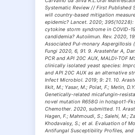
Carvalho da Silva R.L.Oral Manifestati
Systematic Review // First Published
will country‐based mitigation measur
epidemic? Lancet. 2020; 395(10228): 93
cytokine storm syndrome in COVID-19
candidemia? Autoiimun. Rev. 2020, 19,
Associated Pul-monary Aspergillosis
Fungi 2020, 6, 91. 9. Arastehfar A, Da
PCR and API 20C AUX, MALDI‐TOF MS,
clinically isolated yeast species: Imp
and API 20C AUX as an alternative str
Infect Microbiol. 2019; 9: 21. 10. Arast
Ilkit, M.; Yasar, M.; Polat, F.; Metin, D
Genetically-related micafungin-resista
novel mutation R658G in hotspot1-Fks
Chemother. 2020, submitted. 11. Araste
Hagen, F.; Mahmoudi, S.; Salehi, M.; Za
Khodavaisy, S.; et al. Evaluation of M
Antifungal Susceptibility Profiles, a