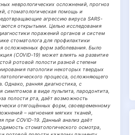
жных неврологических осложнений, прогноз
ий, стоматологическая помощь и
редотвращающие агрессию вируса SARS-
остаются открытыми. Целью исследования
диагностики поражений органов и систем
ике стоматолога для профилактики
ия осложненных форм заболевания. Было
кция (COVID-19) может влиять на развитие
истой ротовой полости разной степени
мирования патологии некоторых твердых
о патологического процесса, осложняющего
. Однако, ранняя диагностика, с
 симптомов в виде пульпита, пародонтита,
оза полости рта, даёт возможность
ически отягощённых форм, своевременному
ожнений – нагноения мягких тканей,
я при COVID-19. Данный анализ даёт
одимость стоматологического осмотра,
и ротовой полости каждому пациенту,