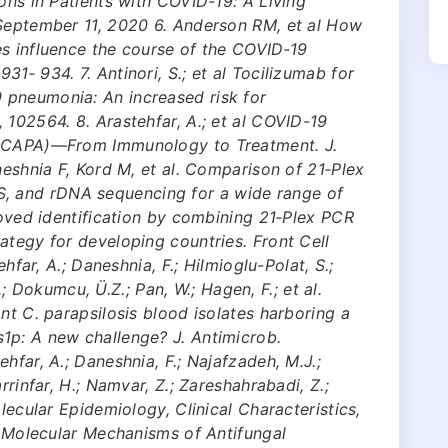
ons in Patients with COVID-19: A Living
 September 11, 2020 6. Anderson RM, et al How
es influence the course of the COVID‐19
1‐ 934. 7. Antinori, S.; et al Tocilizumab for
 pneumonia: An increased risk for
 102564. 8. Arastehfar, A.; et al COVID-19
 (CAPA)—From Immunology to Treatment. J.
neshnia F, Kord M, et al. Comparison of 21‐Plex
 and rDNA sequencing for a wide range of
roved identification by combining 21‐Plex PCR
ategy for developing countries. Front Cell
ehfar, A.; Daneshnia, F.; Hilmioglu-Polat, S.;
.Y.; Dokumcu, Ü.Z.; Pan, W.; Hagen, F.; et al.
nt C. parapsilosis blood isolates harboring a
1p: A new challenge? J. Antimicrob.
hfar, A.; Daneshnia, F.; Najafzadeh, M.J.;
rrinfar, H.; Namvar, Z.; Zareshahrabadi, Z.;
olecular Epidemiology, Clinical Characteristics,
nd Molecular Mechanisms of Antifungal