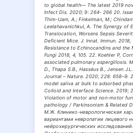
to global health— The latest 2019 nov
Infect Dis. 2020; 9: 264‐ 266 20. Issa
Thim-Uam, A.; Finkelman, M.; Chindampor
Leelahavanichkul, A. The Synergy of
Translocation, Worsens Sepsis Severi
Deficient Mice. J. Innat. Immun. 2018, 
Resistance to Echinocandins and the
Fungi 2018, 4, 105. 22. Koehler P, Cor
associated pulmonary aspergillosis. 
D., Thapa S.B., Hasséus B., Jensen J.L
Journal – Nature. 2020; 228: 658–9. 2
model saliva at bulk to adsorbed phas
Colloid and Interface Science. 2019;
Violation of motor and non-motor func
pathology / Parkinsonism & Related D
М.Ж. Клинико-неврологическая ха
вариантами невропатии лицевого н
нейрохирургических исследований. 2