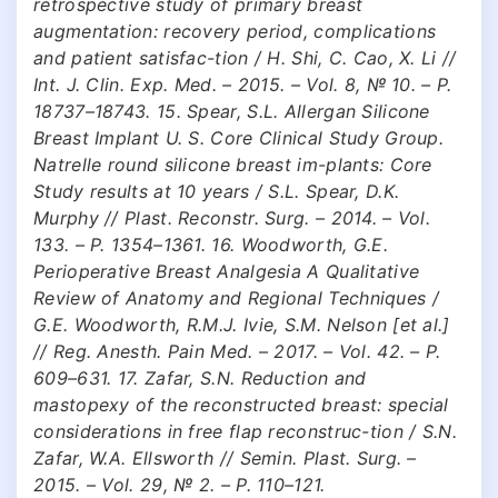
retrospective study of primary breast
augmentation: recovery period, complications
and patient satisfac-tion / H. Shi, C. Cao, X. Li //
Int. J. Clin. Exp. Med. – 2015. – Vol. 8, № 10. – P.
18737–18743. 15. Spear, S.L. Allergan Silicone
Breast Implant U. S. Core Clinical Study Group.
Natrelle round silicone breast im-plants: Core
Study results at 10 years / S.L. Spear, D.K.
Murphy // Plast. Reconstr. Surg. – 2014. – Vol.
133. – Р. 1354–1361. 16. Woodworth, G.E.
Perioperative Breast Analgesia A Qualitative
Review of Anatomy and Regional Techniques /
G.E. Woodworth, R.M.J. Ivie, S.M. Nelson [et al.]
// Reg. Anesth. Pain Med. – 2017. – Vol. 42. – P.
609–631. 17. Zafar, S.N. Reduction and
mastopexy of the reconstructed breast: special
considerations in free flap reconstruc-tion / S.N.
Zafar, W.A. Ellsworth // Semin. Plast. Surg. –
2015. – Vol. 29, № 2. – P. 110–121.