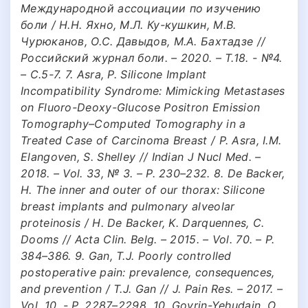
Международной ассоциации по изучению
боли / Н.Н. Яхно, М.Л. Ку-кушкин, М.В.
Чурюканов, О.С. Давыдов, М.А. Бахтадзе //
Российский журнал боли. – 2020. – Т.18. - №4.
– С.5-7. 7. Asra, P. Silicone Implant
Incompatibility Syndrome: Mimicking Metastases
on Fluoro-Deoxy-Glucose Positron Emission
Tomography–Computed Tomography in a
Treated Case of Carcinoma Breast / P. Asra, I.M.
Elangoven, S. Shelley // Indian J Nucl Med. –
2018. – Vol. 33, № 3. – P. 230–232. 8. De Backer,
H. The inner and outer of our thorax: Silicone
breast implants and pulmonary alveolar
proteinosis / H. De Backer, K. Darquennes, C.
Dooms // Acta Clin. Belg. – 2015. – Vol. 70. – P.
384–386. 9. Gan, T.J. Poorly controlled
postoperative pain: prevalence, consequences,
and prevention / T.J. Gan // J. Pain Res. – 2017. –
Vol. 10. - Р. 2287–2298. 10. Govrin-Yehudain, О.