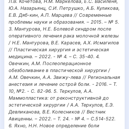
Л.В. Кочетова, Н.М. Маркелова, Е.С. Василеня,
Ю.А. Назарьянц, С.И. Петрушко, А.Б. Куликова,
Е.В. Дяб-кин, А.П. Марцева // Современные
проблемы науки и образования. – 2015. – № 5.
3. Мантурова, Н.Е. Болевой синдром после
оперативного лечения рака молочной железы
/ Н.Е. Мантурова, В.Е. Карасев, А.Х. Исмагилов
// Пластическая хирургия и эстетическая
медицина. – 2022. - № 4. – С. 35-40. 4.
Овечкин, А.М. Послеоперационное
обезболивание в пластической хирургии /
А.М. Овечкин, А.А. Звижу-лева // Региональная
анестезия и лечение острой боли. - 2016. – Т.
10, №2. - С. 82-96. 5. Теркулов, А.А.
Маммопластика: от реконструктивной до
эстетической хирургии / А.А. Теркулов, Е.Э.
Девликанова, В.Е. Колесников // Вестник
Авиценны. – 2022. – Т. 24. - № 4. – С.514-522.
6. Яхно, Н.Н. Новое определение боли