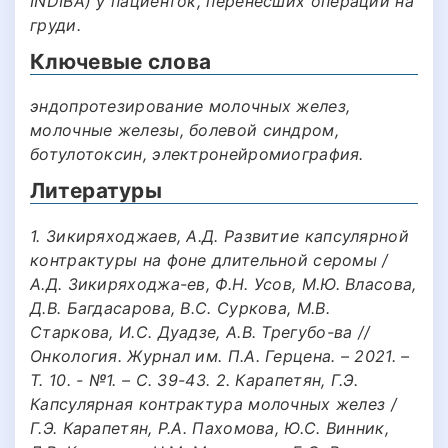
INDIBA) у пациенток, перенесших операции на
груди.
Ключевые слова
эндопротезирование молочных желез,
молочные железы, болевой синдром,
ботулотоксин, электронейромиография.
Литературы
1. Зикиряходжаев, А.Д. Развитие капсулярной
контрактуры на фоне длительной серомы /
А.Д. Зикиряходжа-ев, Ф.Н. Усов, М.Ю. Власова,
Д.В. Багдасарова, В.С. Суркова, М.В.
Старкова, И.С. Дуадзе, А.В. Трегубо-ва //
Онкология. Журнал им. П.А. Герцена. – 2021. –
Т. 10. - №1. – С. 39-43. 2. Карапетян, Г.Э.
Капсулярная контрактура молочных желез /
Г.Э. Карапетян, Р.А. Пахомова, Ю.С. Винник,