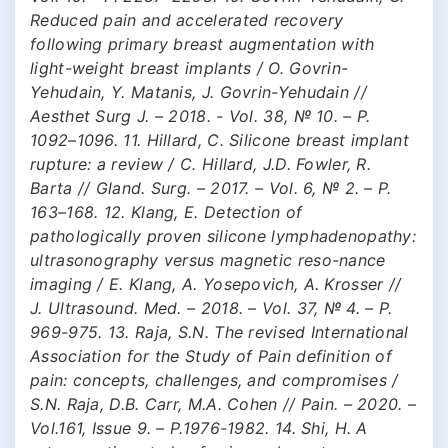
Reduced pain and accelerated recovery
following primary breast augmentation with
light-weight breast implants / О. Govrin-
Yehudain, Y. Matanis, J. Govrin-Yehudain //
Aesthet Surg J. – 2018. - Vol. 38, № 10. – P.
1092–1096. 11. Hillard, C. Silicone breast implant
rupture: a review / C. Hillard, J.D. Fowler, R.
Barta // Gland. Surg. – 2017. – Vol. 6, № 2. – P.
163–168. 12. Klang, E. Detection of
pathologically proven silicone lymphadenopathy:
ultrasonography versus magnetic reso-nance
imaging / E. Klang, A. Yosepovich, A. Krosser //
J. Ultrasound. Med. – 2018. – Vol. 37, № 4. – P.
969-975. 13. Raja, S.N. The revised International
Association for the Study of Pain definition of
pain: concepts, challenges, and compromises /
S.N. Raja, D.B. Carr, M.A. Cohen // Pain. – 2020. –
Vol.161, Issue 9. – P.1976-1982. 14. Shi, H. A