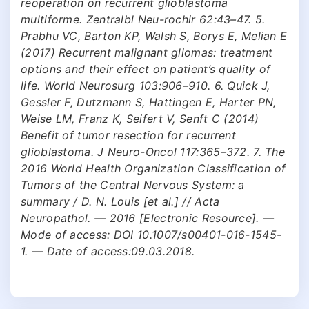
reoperation on recurrent glioblastoma
multiforme. Zentralbl Neu-rochir 62:43–47. 5.
Prabhu VC, Barton KP, Walsh S, Borys E, Melian E
(2017) Recurrent malignant gliomas: treatment
options and their effect on patient’s quality of
life. World Neurosurg 103:906–910. 6. Quick J,
Gessler F, Dutzmann S, Hattingen E, Harter PN,
Weise LM, Franz K, Seifert V, Senft C (2014)
Benefit of tumor resection for recurrent
glioblastoma. J Neuro-Oncol 117:365–372. 7. The
2016 World Health Organization Classification of
Tumors of the Central Nervous System: a
summary / D. N. Louis [et al.] // Acta
Neuropathol. — 2016 [Electronic Resource]. —
Mode of access: DOI 10.1007/s00401-016-1545-
1. — Date of access:09.03.2018.