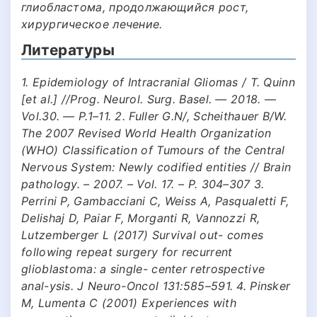
глиобластома, продолжающийся рост,
хирургическое лечение.
Литературы
1. Epidemiology of Intracranial Gliomas / T. Quinn
[et al.] //Prog. Neurol. Surg. Basel. — 2018. —
Vol.30. — P.1–11. 2. Fuller G.N/, Scheithauer B/W.
The 2007 Revised World Health Organization
(WHO) Classification of Tumours of the Central
Nervous System: Newly codified entities // Brain
pathology. – 2007. – Vol. 17. – P. 304–307 3.
Perrini P, Gambacciani C, Weiss A, Pasqualetti F,
Delishaj D, Paiar F, Morganti R, Vannozzi R,
Lutzemberger L (2017) Survival out- comes
following repeat surgery for recurrent
glioblastoma: a single- center retrospective
anal-ysis. J Neuro-Oncol 131:585–591. 4. Pinsker
M, Lumenta C (2001) Experiences with