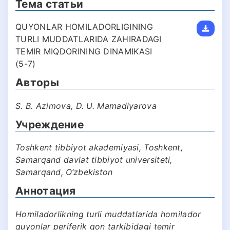
Тема статьи
QUYONLAR HOMILADORLIGINING
TURLI MUDDATLARIDA ZAHIRADAGI
TEMIR MIQDORINING DINAMIKASI
(5-7)
Авторы
S. B. Azimova, D. U. Mamadiyarova
Учреждение
Toshkent tibbiyot akademiyasi, Toshkent,
Samarqand davlat tibbiyot universiteti,
Samarqand, O‘zbekiston
Аннотация
Homiladorlikning turli muddatlarida homilador
quyonlar periferik qon tarkibidagi temir