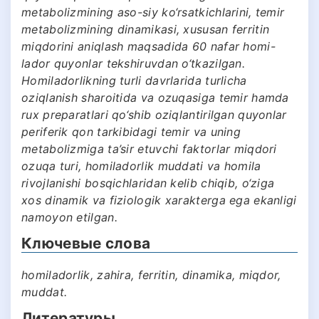
metabolizmining aso-siy ko‘rsatkichlarini, temir
metabolizmining dinamikasi, xususan ferritin
miqdorini aniqlash maqsadida 60 nafar homi-
lador quyonlar tekshiruvdan o‘tkazilgan.
Homiladorlikning turli davrlarida turlicha
oziqlanish sharoitida va ozuqasiga temir hamda
rux preparatlari qo‘shib oziqlantirilgan quyonlar
periferik qon tarkibidagi temir va uning
metabolizmiga ta’sir etuvchi faktorlar miqdori
ozuqa turi, homiladorlik muddati va homila
rivojlanishi bosqichlaridan kelib chiqib, o‘ziga
xos dinamik va fiziologik xarakterga ega ekanligi
namoyon etilgan.
Ключевые слова
homiladorlik, zahira, ferritin, dinamika, miqdor,
muddat.
Литературы