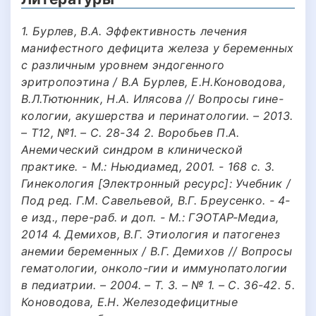
1. Бурлев, В.А. Эффективность лечения
манифестного дефицита железа у беременных
с различным уровнем эндогенного
эритропоэтина / В.А Бурлев, Е.Н.Коноводова,
В.Л.Тютюнник, Н.А. Илясова // Вопросы гине-
кологии, акушерства и перинатологии. – 2013.
– Т12, №1. – С. 28-34 2. Воробьев П.А.
Анемический синдром в клинической
практике. - М.: Ньюдиамед, 2001. - 168 с. 3.
Гинекология [Электронный ресурс]: Учебник /
Под ред. Г.М. Савельевой, В.Г. Бреусенко. - 4-
е изд., пере-раб. и доп. - М.: ГЭОТАР-Медиа,
2014 4. Демихов, В.Г. Этиология и патогенез
анемии беременных / В.Г. Демихов // Вопросы
гематологии, онколо-гии и иммунопатологии
в педиатрии. – 2004. – Т. 3. – № 1. – С. 36-42. 5.
Коноводова, Е.Н. Железодефицитные