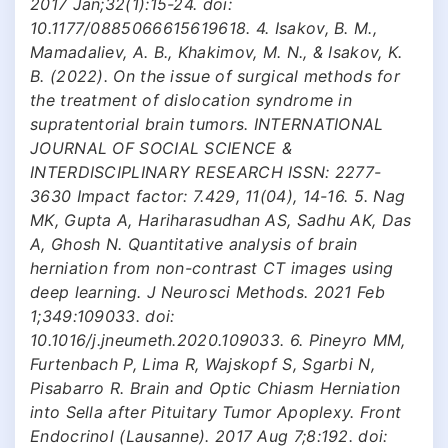
2017 Jan;32(1):15-24. doi:
10.1177/0885066615619618. 4. Isakov, B. M.,
Mamadaliev, A. B., Khakimov, M. N., & Isakov, K.
B. (2022). On the issue of surgical methods for
the treatment of dislocation syndrome in
supratentorial brain tumors. INTERNATIONAL
JOURNAL OF SOCIAL SCIENCE &
INTERDISCIPLINARY RESEARCH ISSN: 2277-
3630 Impact factor: 7.429, 11(04), 14-16. 5. Nag
MK, Gupta A, Hariharasudhan AS, Sadhu AK, Das
A, Ghosh N. Quantitative analysis of brain
herniation from non-contrast CT images using
deep learning. J Neurosci Methods. 2021 Feb
1;349:109033. doi:
10.1016/j.jneumeth.2020.109033. 6. Pineyro MM,
Furtenbach P, Lima R, Wajskopf S, Sgarbi N,
Pisabarro R. Brain and Optic Chiasm Herniation
into Sella after Pituitary Tumor Apoplexy. Front
Endocrinol (Lausanne). 2017 Aug 7;8:192. doi: