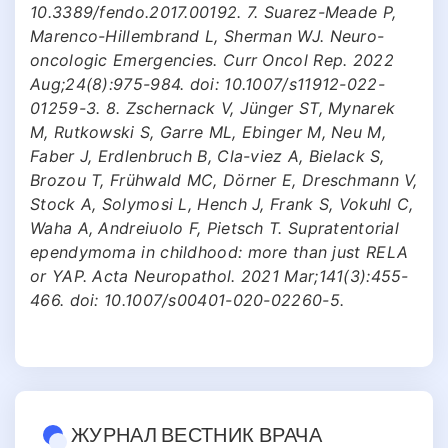
10.3389/fendo.2017.00192. 7. Suarez-Meade P,
Marenco-Hillembrand L, Sherman WJ. Neuro-
oncologic Emergencies. Curr Oncol Rep. 2022
Aug;24(8):975-984. doi: 10.1007/s11912-022-
01259-3. 8. Zschernack V, Jünger ST, Mynarek
M, Rutkowski S, Garre ML, Ebinger M, Neu M,
Faber J, Erdlenbruch B, Cla-viez A, Bielack S,
Brozou T, Frühwald MC, Dörner E, Dreschmann V,
Stock A, Solymosi L, Hench J, Frank S, Vokuhl C,
Waha A, Andreiuolo F, Pietsch T. Supratentorial
ependymoma in childhood: more than just RELA
or YAP. Acta Neuropathol. 2021 Mar;141(3):455-
466. doi: 10.1007/s00401-020-02260-5.
ЖУРНАЛ ВЕСТНИК ВРАЧА