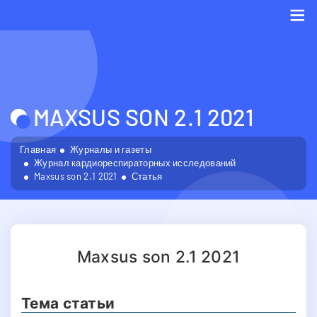
Me
MAXSUS SON 2.1 2021
Главная
Журналы и газеты
Журнал кардиореспираторных исследований
Maxsus son 2.1 2021
Статья
Maxsus son 2.1 2021
Тема статьи