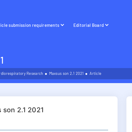
ticle submission requirements
Editorial Board
1
rdiorespiratory Research
Maxsus son 2.1 2021
Article
 son 2.1 2021