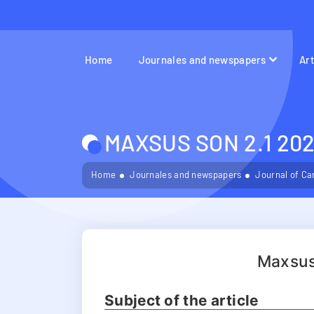
Home
Journales and newspapers
Ar
MAXSUS SON 2.1 202
Home
Journales and newspapers
Journal of Ca
Maxsus
Subject of the article