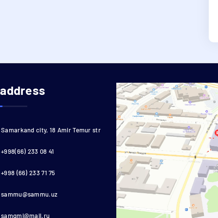
 address
Samarkand city, 18 Amir Temur str
+998(66) 233 08 41
+998 (66) 233 71 75
sammu@sammu.uz
samgmi@mail.ru