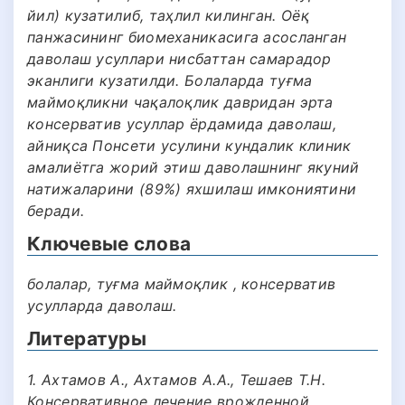
йил) кузатилиб, таҳлил килинган. Оёқ
панжасининг биомеханикасига асосланган
даволаш усуллари нисбаттан самарадор
эканлиги кузатилди. Болаларда туғма
маймоқликни чақалоқлик давридан эрта
консерватив усуллар ёрдамида даволаш,
айниқса Понсети усулини кундалик клиник
амалиётга жорий этиш даволашнинг якуний
натижаларини (89%) яхшилаш имкониятини
беради.
Ключевые слова
болалар, туғма маймоқлик , консерватив
усулларда даволаш.
Литературы
1. Ахтамов А., Ахтамов А.А., Тешаев Т.Н.
Консервативное лечение врожденной