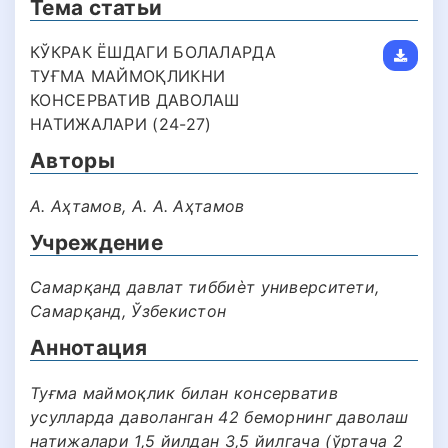
Тема статьи
КЎКРАК ЁШДАГИ БОЛАЛАРДА
ТУҒМА МАЙМОҚЛИКНИ
КОНСЕРВАТИВ ДАВОЛАШ
НАТИЖАЛАРИ (24-27)
Авторы
А. Аҳтамов, А. А. Аҳтамов
Учреждение
Самарқанд давлат тиббиѐт университети,
Самарқанд, Ўзбекистон
Аннотация
Туғма маймоқлик билан консерватив
усулларда даволанган 42 беморнинг даволаш
натижалари 1,5 йилдан 3,5 йилгача (ўртача 2