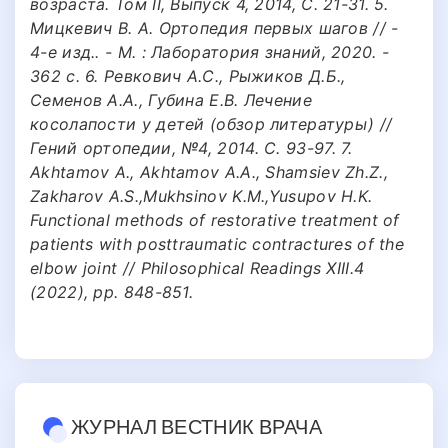
возраста. Том II, Выпуск 4, 2014, С. 21-31. 5.
Мицкевич В. А. Ортопедия первых шагов // -
4-е изд.. - М. : Лаборатория знаний, 2020. -
362 c. 6. Ревкович А.С., Рыжиков Д.Б.,
Семенов А.А., Губина Е.В. Лечение
косолапости у детей (обзор литературы) //
Гений ортопедии, №4, 2014. С. 93-97. 7.
Akhtamov A., Akhtamov A.A., Shamsiev Zh.Z.,
Zakharov A.S.,Mukhsinov K.M.,Yusupov H.K.
Functional methods of restorative treatment of
patients with posttraumatic contractures of the
elbow joint // Philosophical Readings XIII.4
(2022), pp. 848-851.
ЖУРНАЛ ВЕСТНИК ВРАЧА