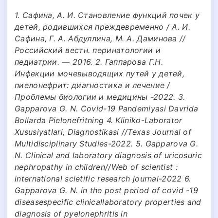
1. Сафина, А. И. Становление функций почек у
детей, родившихся преждевременно / А. И.
Сафина, Г. А. Абдуллина, М. А. Даминова //
Российский вестн. перинатологии и
педиатрии. — 2016. 2. Гаппарова Г.Н.
Инфекции мочевыводящих путей у детей,
пиелонефрит: диагностика и лечение /
Проблемы биологии и медицины -2022. 3.
Gapparova G. N. Сovid-19 Pandemiyasi Davrida
Bollarda Pielonefritning 4. Kliniko-Laborator
Xususiyatlari, Diagnostikasi //Texas Journal of
Multidisciplinary Studies-2022. 5. Gapparova G.
N. Clinical and laboratory diagnosis of uricosuric
nephropathy in children//Web of scientist :
international scietific research journal-2022 6.
Gapparova G. N. in the post period of covid -19
diseasespecific clinicallaboratory properties and
diagnosis of pyelonephritis in