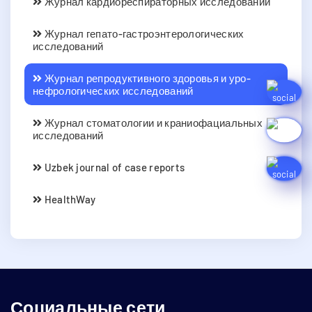
Журнал кардиореспираторных исследований
Журнал гепато-гастроэнтерологических
исследований
Журнал репродуктивного здоровья и уро-
нефрологических исследований
Журнал стоматологии и краниофациальных
исследований
Uzbek journal of case reports
HealthWay
Социальные сети