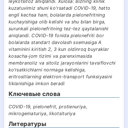
leykotsitoz aniqlandi. Xulosa: Bizning klinik
kuzatuvimiz shuni ko'rsatadi COVID-19, hatto
engil kechsa ham, bolalarda pielonefritning
kuchayishiga olib kelishi va shu bilan birga,
surunkali pielonefritning tez-tez qaytalanishi
aniqlandi. COVID-19 fonida pielonefriti bor
bolalarda standart davolash sxemasiga A
vitaminini kiritish 2, 3 kun oldinroq buyraklar
kosacha-jom tizimi va parenximasida
membranoliz va sitoliz jarayonlarini tavsiflovchi
ko‘rsatkichlarni normaga kelishiga,
eritrositlarning elektron-transport funksiyasini
tiklanishiga imkon beradi
Ключевые слова
COVID-19, pielonefrit, protienuriya,
mikrogematuriya, likotsituriya
Литературы