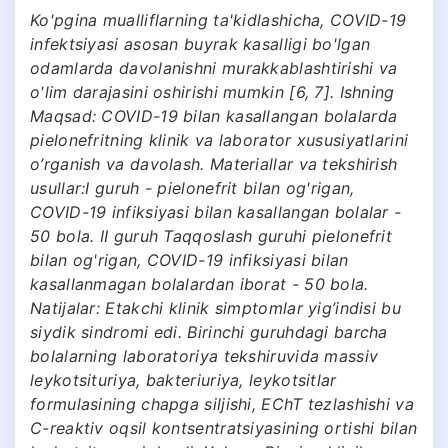
Ko'pgina mualliflarning ta'kidlashicha, COVID-19
infektsiyasi asosan buyrak kasalligi bo'lgan
odamlarda davolanishni murakkablashtirishi va
o'lim darajasini oshirishi mumkin [6, 7]. Ishning
Maqsad: COVID-19 bilan kasallangan bolalarda
pielonefritning klinik va laborator xususiyatlarini
o’rganish va davolash. Materiallar va tekshirish
usullar:I guruh - pielonefrit bilan og'rigan,
COVID-19 infiksiyasi bilan kasallangan bolalar -
50 bola. II guruh Taqqoslash guruhi pielonefrit
bilan og'rigan, COVID-19 infiksiyasi bilan
kasallanmagan bolalardan iborat - 50 bola.
Natijalar: Etakchi klinik simptomlar yig’indisi bu
siydik sindromi edi. Birinchi guruhdagi barcha
bolalarning laboratoriya tekshiruvida massiv
leykotsituriya, bakteriuriya, leykotsitlar
formulasining chapga siljishi, EChT tezlashishi va
C-reaktiv oqsil kontsentratsiyasining ortishi bilan