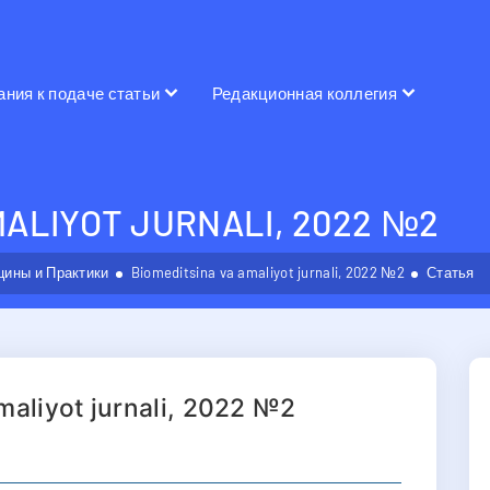
ания к подаче статьи
Редакционная коллегия
MALIYOT JURNALI, 2022 №2
ины и Практики
Biomeditsina va amaliyot jurnali, 2022 №2
Статья
maliyot jurnali, 2022 №2