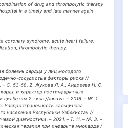
combination of drug and thrombolytic therapy
hospital in a timely and late manner again
te coronary syndrome, acute heart failure,
ization, thrombolytic therapy.
кая болезнь сердца у лиц молодого
ердечно-сосудистые факторы риска //
. – С. 53-58. 2. Жукова Л. А., Андреева Н. С.
окарда и характер постинфарктных
диабетом 2 типа //Innova. – 2016. – №. 1
и др. Распространенность кальциноза
го населения Республики Узбекистан //
ой диагностики. – 2021. – Т. 11. – №. 3. –
итическая терапия при инфаркте миокарда /