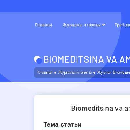
Главная
Журналы и газеты
Требов
BIOMEDITSINA VA A
Главная
Журналы и газеты
Журнал Биомедиц
Biomeditsina va a
Тема статьи