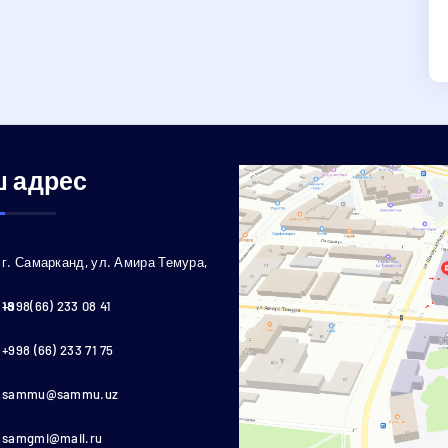
 адрес
г. Самарканд, ул. Амира Темура,
18
+998(66) 233 08 41
+998 (66) 233 71 75
sammu@sammu.uz
samgmi@mail.ru