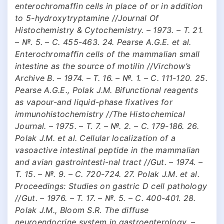
enterochromaffin cells in place of or in addition
to 5-hydroxytryptamine //Journal Of
Histochemistry & Cytochemistry. – 1973. – Т. 21.
– №. 5. – С. 455-463. 24. Pearse A.G.E. et al.
Enterochromaffin cells of the mammalian small
intestine as the source of motilin //Virchow’s
Archive B. – 1974. – Т. 16. – №. 1. – С. 111-120. 25.
Pearse A.G.E., Polak J.M. Bifunctional reagents
as vapour-and liquid-phase fixatives for
immunohistochemistry //The Histochemical
Journal. – 1975. – Т. 7. – №. 2. – С. 179-186. 26.
Polak J.M. et al. Cellular localization of a
vasoactive intestinal peptide in the mammalian
and avian gastrointesti-nal tract //Gut. – 1974. –
Т. 15. – №. 9. – С. 720-724. 27. Polak J.M. et al.
Proceedings: Studies on gastric D cell pathology
//Gut. – 1976. – Т. 17. – №. 5. – С. 400-401. 28.
Polak J.M., Bloom S.R. The diffuse
neuroendocrine system in gastroenterology. –