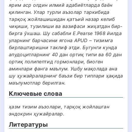
ярим аср олдин илмий адабиётларда баён
қилинган. Улар турли аъзолар таркибида
тарқоқ жойлашишидан қатъий назар келиб
чиқиши, тузилиши ва вазифаси жиҳатдан бир-
бирга ўхшаш. Шу сабабли E.Pearse 1968 йилда
уларнинг барчасини ягона APUD – тизимга
бирлаштиришни таклиф этди. Бугунги кунда
апудоцитларнинг 40 дан ортиқ типи ва 60 дан
ортиқ полипептид гормонлари, биоген
аминлари фанга маълум. Ушбу мақолада ана
шу ҳужайраларнинг баъзи бир типлари ҳақида
маълумотлар берилган.
Ключевые слова
ҳазм тизим аъзолари, тарқоқ жойлашган
эндокрин ҳужайралар.
Литературы