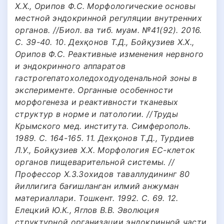
Х.Х., Орипов Ф.С. Морфологические основы
местной эндокринной регуляции внутренних
органов. //Биол. ва тиб. муам. №41(92). 2016.
С. 39-40. 10. Дехқонов Т.Д., Бойқузиев Х.Х.,
Орипов Ф.С. Реактивные изменения нервного
и эндокринного аппаратов
гастрогепатохоледоходуоденальной зоны в
эксперименте. Органные особенности
морфогенеза и реактивности тканевых
структур в норме и патологии. //Труды
Крымского мед. института. Симферополь.
1989. С. 164-165. 11. Дехқонов Т.Д., Турдиев
Л.У., Бойқузиев Х.Х. Морфология ЕС-клеток
органов пищеварительной системы. //
Профессор Х.З.Зохидов таваллудининг 80
йиллигига бағишланган илмий анжуман
материаллари. Тошкент. 1992. С. 69. 12.
Елецкий Ю.К., Яглов В.В. Эволюция
структурной организации эндокринной части