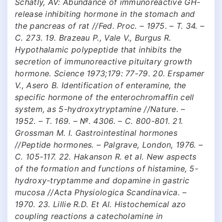
Schatly, AV: Abundance of immunoreactive GH-
release inhibiting hormone in the stomach and
the pancreas of rat //Fed. Proc. – 1975. – Т. 34. –
С. 273. 19. Brazeau P., Vale V., Burgus R.
Hypothalamic polypeptide that inhibits the
secretion of immunoreactive pituitary growth
hormone. Science 1973;179: 77-79. 20. Erspamer
V., Asero B. Identification of enteramine, the
specific hormone of the enterochromaffin cell
system, as 5-hydroxytryptamine //Nature. –
1952. – Т. 169. – №. 4306. – С. 800-801. 21.
Grossman M. I. Gastrointestinal hormones
//Peptide hormones. – Palgrave, London, 1976. –
С. 105-117. 22. Hakanson R. et al. New aspects
of the formation and functions of histamine, 5-
hydroxy-tryptamme and dopamine in gastric
mucosa //Acta Physiologica Scandinavica. –
1970. 23. Lillie R.D. Et Al. Histochemical azo
coupling reactions a catecholamine in