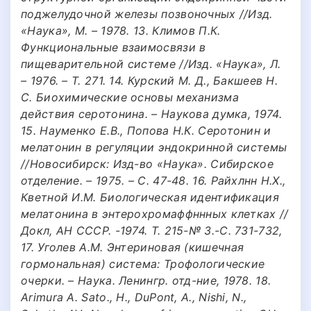
поджелудочной железы позвоночных //Изд.
«Наука», М. – 1978. 13. Климов П.К.
Функциональные взаимосвязи в
пищеварительной системе //Изд. «Наука», Л.
– 1976. – Т. 271. 14. Курский М. Д., Бакшеев Н.
С. Биохимические основы механизма
действия серотонина. – Наукова думка, 1974.
15. Науменко Е.В., Попова Н.К. Серотонин и
мелатонин в регуляции эндокринной системы
//Новосибирск: Изд-во «Наука». Сибирское
отделение. – 1975. – С. 47-48. 16. Райхлнн Н.Х.,
Кветной И.М. Биологическая идентификация
мелатонина в энтерохромаффннных клетках //
Докл, АН СССР. -1974. Т. 215-№ 3.-С. 731-732,
17. Уголев А.М. Энтериновая (кишечная
гормональная) система: Трофологические
очерки. – Наука. Ленингр. отд-ние, 1978. 18.
Arimura A. Sato., H., DuPont, A., Nishi, N.,