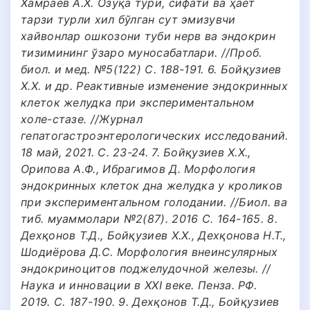
Хамраев А.Х. Озуқа тури, сифати ва ҳаёт
тарзи турли хил бўлган сут эмизувчи
хайвонлар ошкозони туби нерв ва эндокрин
тизимининг ўзаро муносабатлари. //Проб.
биол. и мед. №5(122) С. 188-191. 6. Бойқузиев
Х.Х. и др. Реактивные изменение эндокринных
клеток желудка при экспериментальном
холе-стазе. //Журнал
гепатогастроэнтерологических исследований.
18 май, 2021. С. 23-24. 7. Бойқузиев Х.Х.,
Орипова А.Ф., Ибрагимов Д. Морфология
эндокринных клеток дна желудка у кроликов
при экспериментальном голодании. //Биол. ва
тиб. муаммолари №2(87). 2016 С. 164-165. 8.
Дехқонов Т.Д., Бойқузиев Х.Х., Дехқонова Н.Т.,
Шодиёрова Д.С. Морфология внеинсулярных
эндокриноцитов поджелудочной железы. //
Наука и инновации в ХХI веке. Пенза. РФ.
2019. С. 187-190. 9. Дехқонов Т.Д., Бойқузиев