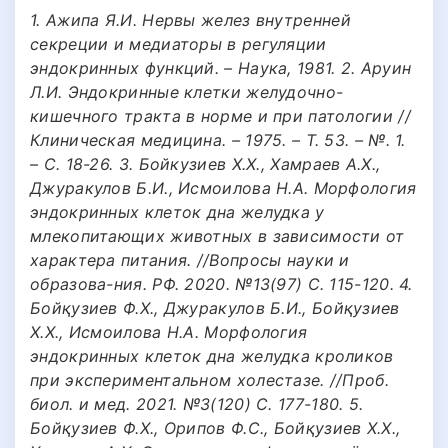
1. Ажипа Я.И. Нервы желез внутренней
секреции и медиаторы в регуляции
эндокринных функций. – Наука, 1981. 2. Аруин
Л.И. Эндокринные клетки желудочно-
кишечного тракта в норме и при патологии //
Клиническая медицина. – 1975. – Т. 53. – №. 1.
– С. 18-26. 3. Бойкузиев Х.Х., Хамраев А.Х.,
Джуракулов Б.И., Исмоилова Н.А. Морфология
эндокринных клеток дна желудка у
млекопитающих животных в зависимости от
характера питания. //Вопросы науки и
образова-ния. РФ. 2020. №13(97) С. 115-120. 4.
Бойқузиев Ф.Х., Джуракулов Б.И., Бойқузиев
Х.Х., Исмоилова Н.А. Морфология
эндокринных клеток дна желудка кроликов
при экспериментальном холестазе. //Проб.
биол. и мед. 2021. №3(120) С. 177-180. 5.
Бойқузиев Ф.Х., Орипов Ф.С., Бойқузиев Х.Х.,