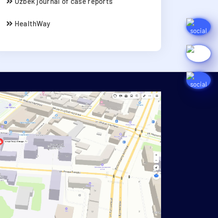
Uzbek journal of case reports
HealthWay