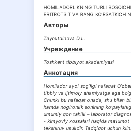
HOMILADORLIKNING TURLI BOSQICH
ERITROTSIT VA RANG KO’RSATKICH N
Авторы
Zaynutdinova D.L.
Учреждение
Toshkent tibbiyot akademiyasi
Аннотация
Homilador ayol sog’ligi nafaqat O’zb
tibbiy va ijtimoiy ahamiyatga ega bo’g
Chunki bu nafaqat onada, shu bilan birg
hamda nogironlik sonining ko’payishiga
umumiy qon tahlili – laborator diagno
- kimyoviy xossalari haqida ma’lumot
tekshiruv usulidir. Tadqiqot uchun kl