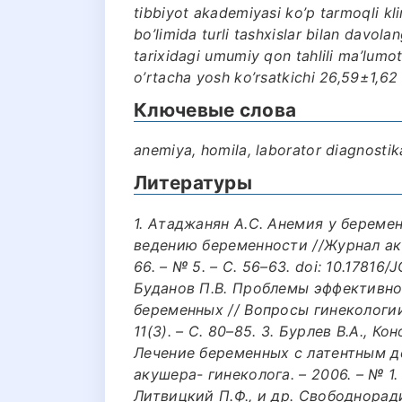
tibbiyot akademiyasi ko’p tarmoqli kli
bo’limida turli tashxislar bilan davola
tarixidagi umumiy qon tahlili ma’lumot
o’rtacha yosh ko’rsatkichi 26,59±1,62 n
Ключевые слова
anemiya, homila, laborator diagnost
Литературы
1. Атаджанян А.С. Анемия у береме
ведению беременности //Журнал аку
66. – № 5. – С. 56–63. doi: 10.1781
Буданов П.В. Проблемы эффективн
беременных // Вопросы гинекологии
11(3). – C. 80–85. 3. Бурлев В.А., К
Лечение беременных с латентным д
акушера- гинеколога. – 2006. – № 1. 
Литвицкий П.Ф., и др. Свободнора