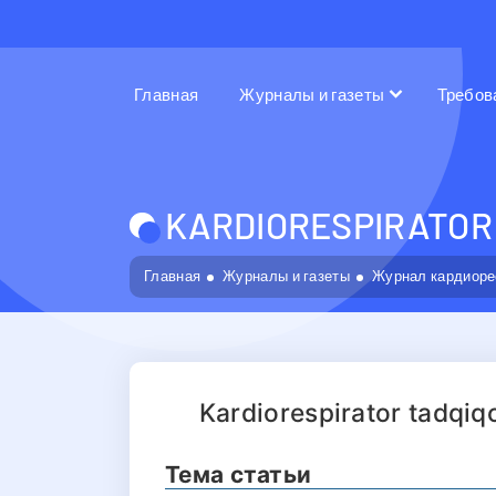
Главная
Журналы и газеты
Требов
KARDIORESPIRATOR 
Главная
Журналы и газеты
Журнал кардиоре
Kardiorespirator tadqiq
Тема статьи