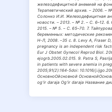
железодефицитной анемией на фоне
Терапевтический архив. – 2006. – № 1
Солонко И.И. Железодефицитная а
новости. – 2013. – № 2. – С. 6–12. 
2015. – № 5. – C. 65–70. 7. Тайпур
беременных: методические рекоменд
Н-Л, 2008. –35 c. 8. Levy A, Fraser D,
pregnancy is an independent risk fact
Eur J Obstet Gynecol Reprod Biol. 200
ejogrb.2005.02.015. 9. Patra S, Pasrij
in patients with severe anemia in pre
2005;91(2):164-5doi: 10.1016/j.ijgo
ОсновноОйсновной ОсновнойОсновно
og'ir daraja Оg'ir daraja Название д