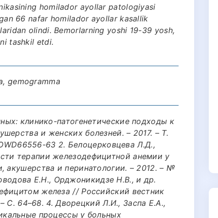
nikasining homilador ayollar patologiyasi
ngan 66 nafar homilador ayollar kasallik
laridan olindi. Bemorlarning yoshi 19-39 yosh,
i tashkil etdi.
ika, gemogramma
нных: клинико-патогенетические подходы к
шерства и женских болезней. – 2017. – Т.
6/JOWD66556-63 2. Белоцерковцева Л.Д.,
ости терапии железодефицитной анемии у
, акушерства и перинатологии. – 2012. – №
оноводова Е.Н., Орджоникидзе Н.В., и др.
ефицитом железа // Российский вестник
– С. 64–68. 4. Дворецкий Л.И., Заспа Е.А.,
дикальные процессы у больных