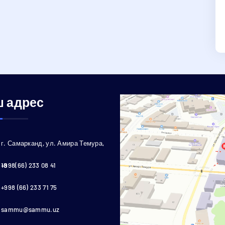
 адрес
г. Самарканд, ул. Амира Темура,
18
+998(66) 233 08 41
+998 (66) 233 71 75
sammu@sammu.uz