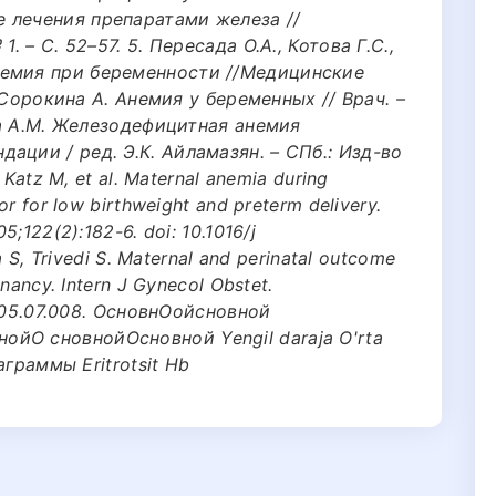
 лечения препаратами железа //
. – С. 52–57. 5. Пересада О.А., Котова Г.С.,
немия при беременности //Медицинские
6. Сорокина А. Анемия у беременных // Врач. –
ова А.М. Железодефицитная анемия
ации / ред. Э.К. Айламазян. – СПб.: Изд-во
 Katz M, et al. Maternal anemia during
or for low birthweight and preterm delivery.
5;122(2):182-6. doi: 10.1016/j
a S, Trivedi S. Maternal and perinatal outcome
gnancy. Intern J Gynecol Obstet.
.2005.07.008. ОсновнОойсновной
йО сновнойОсновной Yengil daraja O'rta
иаграммы Eritrotsit Hb