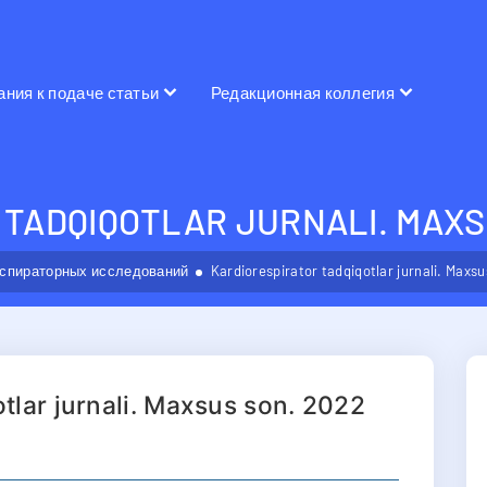
ания к подаче статьи
Редакционная коллегия
TADQIQOTLAR JURNALI. MAXS
спираторных исследований
Kardiorespirator tadqiqotlar jurnali. Maxs
otlar jurnali. Maxsus son. 2022