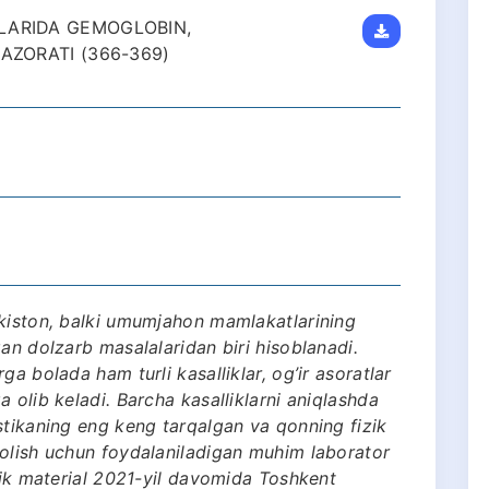
LARIDA GEMOGLOBIN,
AZORATI (366-369)
ekiston, balki umumjahon mamlakatlarining
an dolzarb masalalaridan biri hisoblanadi.
a bolada ham turli kasalliklar, og’ir asoratlar
 olib keladi. Barcha kasalliklarni aniqlashda
stikaning eng keng tarqalgan va qonning fizik
 olish uchun foydalaniladigan muhim laborator
inik material 2021-yil davomida Toshkent