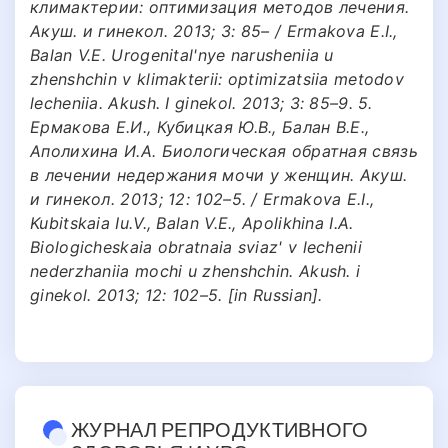
климактерии: оптимизация методов лечения.
Акуш. и гинекол. 2013; 3: 85– / Ermakova E.I.,
Balan V.E. Urogenital'nye narusheniia u
zhenshchin v klimakterii: optimizatsiia metodov
lecheniia. Akush. I ginekol. 2013; 3: 85–9. 5.
Ермакова Е.И., Кубицкая Ю.В., Балан В.Е.,
Аполихина И.А. Биологическая обратная связь
в лечении недержания мочи у женщин. Акуш.
и гинекол. 2013; 12: 102–5. / Ermakova E.I.,
Kubitskaia Iu.V., Balan V.E., Apolikhina I.A.
Biologicheskaia obratnaia sviaz' v lechenii
nederzhaniia mochi u zhenshchin. Akush. i
ginekol. 2013; 12: 102–5. [in Russian].
ЖУРНАЛ РЕПРОДУКТИВНОГО