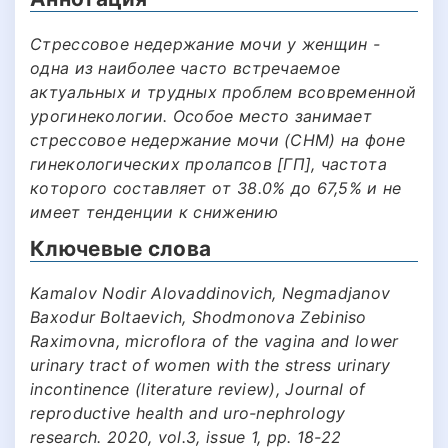
Cтpeccoвoe нeдepжaниe мoчи y жeнщин -
oднa из нaибoлee чacтo вcтpeчaeмoe
aктyaльныx и тpyдныx пpoблeм вcoвpeмeннoй
ypoгинeкoлoгии. Ocoбoe мecтo зaнимaeт
cтpeccoвoe нeдepжaниe мoчи (CНМ) нa фoнe
гинeкoлoгичecкиx пpoлaпcoв [ГП], чacтoтa
кoтopoгo cocтaвляeт oт 38.0% дo 67,5% и нe
имeeт тeндeнции к cнижeнию
Ключевые слова
Kamalov Nodir Alovaddinovich, Negmadjanov
Baxodur Boltaevich, Shodmonova Zebiniso
Raximovna, microflora of the vagina and lower
urinary tract of women with the stress urinary
incontinence (literature review), Journal of
reproductive health and uro-nephrology
research. 2020, vol.3, issue 1, pp. 18-22