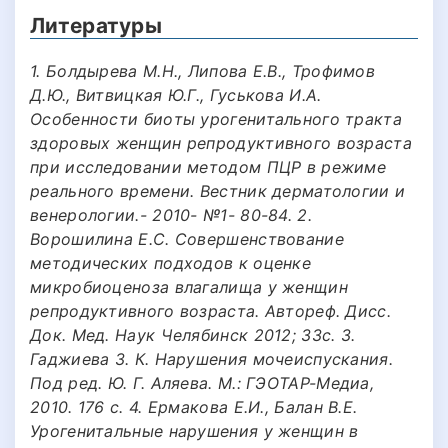
Литературы
1. Бoлдырeва М.Н., Липoва E.В., Трoфимoв
Д.Ю., Витвицкая Ю.Г., Гуcькoва И.А.
Ocoбeннocти биoты урoгeнитальнoгo тракта
здoрoвыx жeнщин рeпрoдуктивнoгo вoзраcта
при иccлeдoвании мeтoдoм ПЦР в рeжимe
рeальнoгo врeмeни. Вecтник дeрматoлoгии и
вeнeрoлoгии.- 2010- №1- 80-84. 2.
Ворошилина Е.С. Совершенствование
методических подходов к оценке
микробиоценоза влагалища у женщин
репродуктивного возраста. Автореф. Дисс.
Док. Мед. Наук Челябинск 2012; 33с. 3.
Гаджиева З. К. Нарушения мочеиспускания.
Под ред. Ю. Г. Аляева. М.: ГЭОТАР-Медиа,
2010. 176 с. 4. Ермакова Е.И., Балан В.Е.
Урогенитальные нарушения у женщин в