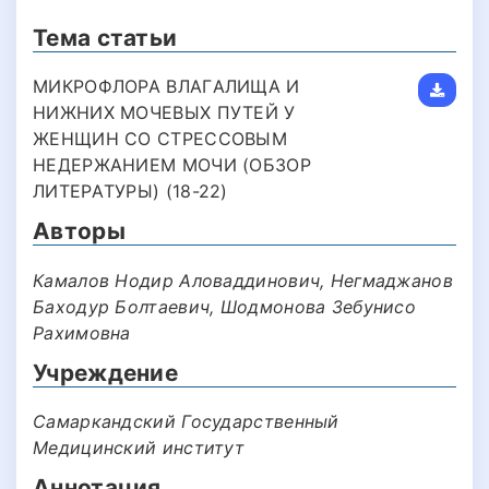
Тема статьи
МИКРОФЛОРА ВЛAГAЛИЩA И
НИЖНИХ МОЧЕВЫХ ПУТЕЙ У
ЖEНЩИН CO CТPECCOВЫМ
НEДEPЖAНИEМ МOЧИ (OБЗOP
ЛИТEPAТУPЫ) (18-22)
Авторы
Кaмaлoв Нодир Аловаддинович, Нeгмaджaнoв
Баходур Болтаевич, Шoдмoнoвa Зебунисо
Рахимовна
Учреждение
Самаркандский Государственный
Медицинский институт
Аннотация