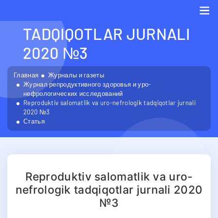
NEFROLOGIK
TADQIQOTLAR JURNALI
Me
2020 №3
Главная
Журналы и газеты
Журнал репродуктивного здоровья и уро-
нефрологических исследований
Reproduktiv salomatlik va uro-nefrologik tadqiqotlar jurnali
2020 №3
Статья
Reproduktiv salomatlik va uro-
nefrologik tadqiqotlar jurnali 2020
№3