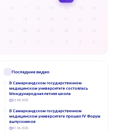
10
11
12
13
14
15
16
17
18
19
20
21
22
23
24
25
26
27
28
29
30
31
1
2
3
4
5
6
Последние видео
В Самаркандском государственном
медицинском университете состоялась
Международная летняя школа
30.08.2025
В Самаркандском государственном
медицинском университете прошел IV Форум
выпускников
01.06.2025