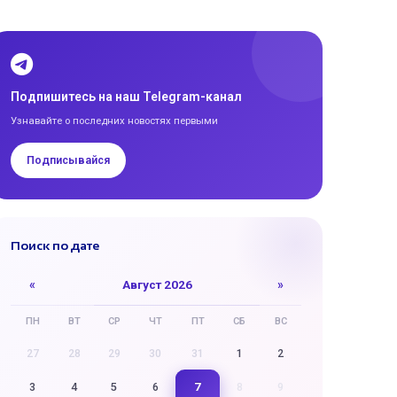
Подпишитесь на наш Telegram-канал
Узнавайте о последних новостях первыми
Подписывайся
Поиск по дате
«
Август 2026
»
ПН
ВТ
СР
ЧТ
ПТ
СБ
ВС
27
28
29
30
31
1
2
7
3
4
5
6
8
9