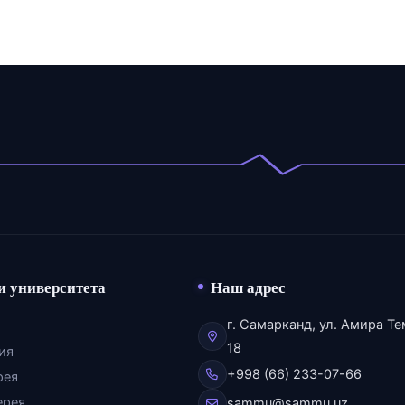
и университета
Наш адрес
г. Самарканд, ул. Амира Те
18
ия
+998 (66) 233-07-66
рея
ерея
sammu@sammu.uz