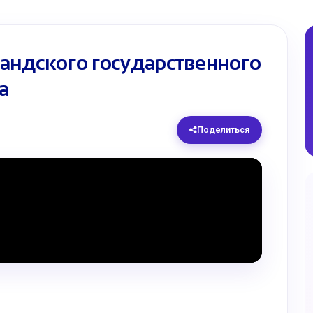
андского государственного
а
Поделиться