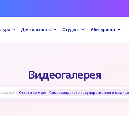
ктура
Деятельность
Cтудент
Абитуриент
Видеогалерея
галерея
Открытие музея Самаркандского государственного медицин