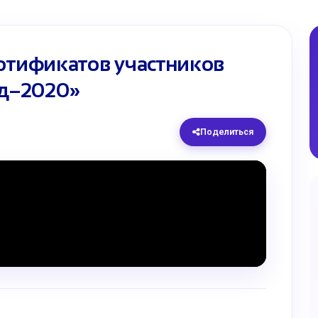
ертификатов участников
д–2020»
Поделиться