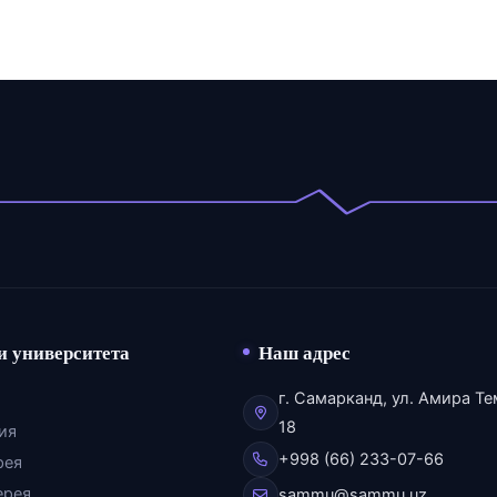
и университета
Наш адрес
г. Самарканд, ул. Амира Те
18
ия
+998 (66) 233-07-66
рея
ерея
sammu@sammu.uz