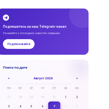
Подпишитесь на наш Telegram-канал
Узнавайте о последних новостях первыми
Подписывайся
Поиск по дате
«
Август 2026
»
ПН
ВТ
СР
ЧТ
ПТ
СБ
ВС
27
28
29
30
31
1
2
7
3
4
5
6
8
9