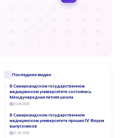
10
11
12
13
14
15
16
17
18
19
20
21
22
23
24
25
26
27
28
29
30
31
1
2
3
4
5
6
Последние видео
В Самаркандском государственном
медицинском университете состоялась
Международная летняя школа
30.08.2025
В Самаркандском государственном
медицинском университете прошел IV Форум
выпускников
01.06.2025