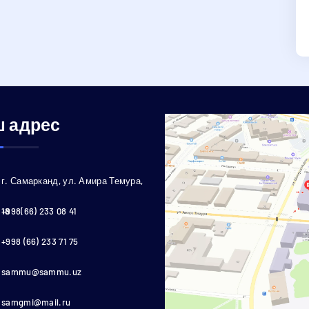
 адрес
г. Самарканд, ул. Амира Темура,
18
+998(66) 233 08 41
+998 (66) 233 71 75
sammu@sammu.uz
samgmi@mail.ru