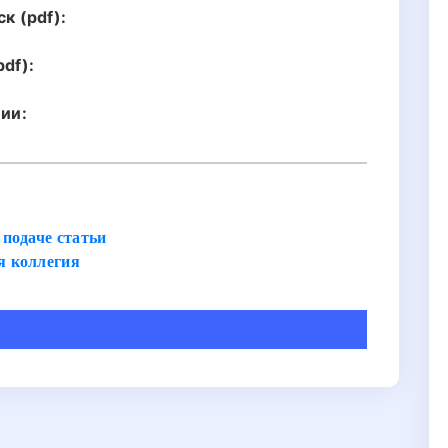
к (pdf):
df):
ии:
подаче статьи
я коллегия