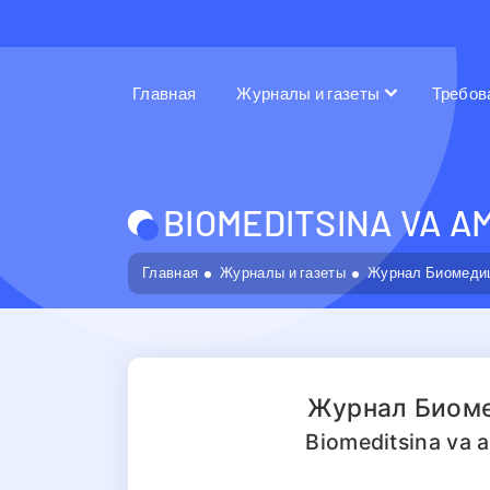
Главная
Журналы и газеты
Требов
BIOMEDITSINA VA A
Главная
Журналы и газеты
Журнал Биомедиц
Журнал Биоме
Biomeditsina va a