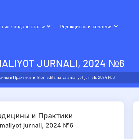
ания к подаче статьи
Редакционная коллегия
MALIYOT JURNALI, 2024 №6
ины и Практики
Biomeditsina va amaliyot jurnali, 2024 №6
дицины и Практики
maliyot jurnali, 2024 №6