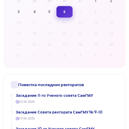
27
28
29
30
31
1
2
6
3
4
5
7
8
9
10
11
12
13
14
15
16
17
18
19
20
21
22
23
24
25
26
27
28
29
30
31
1
2
3
4
5
6
Повестка последних ректоратов
​Заседание 11-го Ученого совета СамГМУ
22.06.2026
​Заседание Совета ректората СамГМУ № 9-10
19.06.2026
​Заседание 10-го Ученого совета СамГМУ