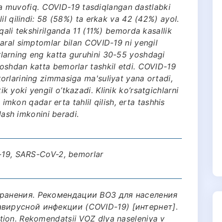
adga muvofiq. COVID-19 tasdiqlangan dastlabki
il qilindi: 58 (58%) ta erkak va 42 (42%) ayol.
qali tekshirilganda 11 (11%) bemorda kasallik
aral simptomlar bilan COVID-19 ni yengil
larning eng katta guruhini 30-55 yoshdagi
oshdan katta bemorlar tashkil etdi. COVID-19
orlarining zimmasiga ma'suliyat yana ortadi,
yoki yengil o’tkazadi. Klinik ko’rsatgichlarni
i imkon qadar erta tahlil qilish, erta tashhis
olash imkonini beradi.
D-19, SARS-CoV-2, bemorlar
хранения. Рекомендации ВОЗ для населения
вирусной инфекции (COVID-19) [интернет].
tion. Rekomendatsii VOZ dlya naseleniya v