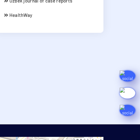
Uzbek journal of case reports
HealthWay