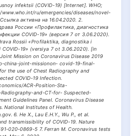
snoy infektsii (COVID-19) [Internet]. WHO;
://www.who.int/ru/emergencies/diseases/novel-
 Ссылка активна на 16.04.2020. 2.
рава России «Профилактика, диагностика
фекции COVID-19» (версия 7 от 3.06.2020).
ava Rossii «Profilaktika, diagnostika i
i COVID-19» (versiya 7 ot 3.06.2020). [in
Joint Mission on Coronavirus Disease 2019
-china-joint-missionon- covid-19-final-
for the use of Chest Radiography and
cted COVID-19 Infection.
conomics/ACR-Position-Sta-
-Radiography-and-CT-for- Suspected-
ment Guidelines Panel. Coronavirus Disease
 National Institutes of Health.
gov. 6. He X., Lau E.H.Y., Wu P., et al.
nd transmissibility of COVID-19. Nature
591-020-0869-5 7. Ferran M. Coronavirus tests