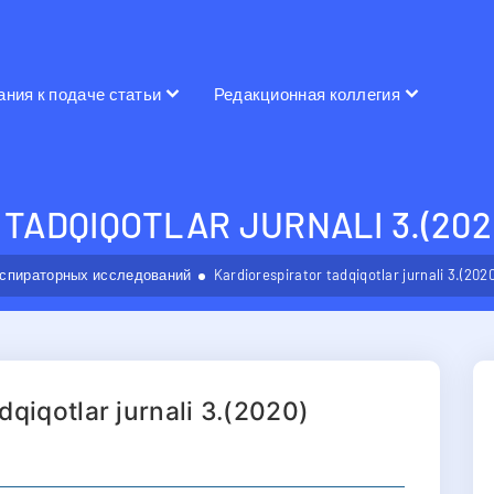
ания к подаче статьи
Редакционная коллегия
TADQIQOTLAR JURNALI 3.(202
спираторных исследований
Kardiorespirator tadqiqotlar jurnali 3.(2020
dqiqotlar jurnali 3.(2020)