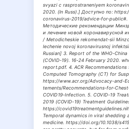
svyazi c rasprostraneniyem koronaviru
2020. (In Russ).] Доступно по: https
coronavirus-2019/advice-for-public#.
Методические рекомендации Минзд
и лечение новой коронавирусной ин
/ Metodicheskie rekomendat-sii Minzdr
lechenie novoj koronavirusnoj infektsi
Russian] 3. Report of the WHO-China 
(COVID-19). 16-24 February 2020. who
report.pdf. 4. ACR Recommendations 
Computed Tomography (CT) for Suspe
https://www.acr.org/Advocacy-and-E
tements/Recommendations-for-Chest
COVID19-Infection. 5. COVID-19 Treat
2019 (COVID-19) Treatment Guidelines.
https://covid19treatmentguidelines.nih.
Temporal dynamics in viral shedding a
medicine. https://doi.org/10.1038/s41