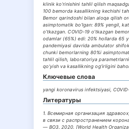
klinik ko’rinishini tahlil qilish maqs
100 bemorda kasallikning kechishi tahl
Bemor qarindoshi bilan aloqa qilish or
asimptomatik bo’lgan: 89% yengil, kat
o’tkazgan. COVID-19 o’tkazgan bemor
odamlar (65%) edi: 20% hollarda 65 y
pandemiyasi davrida ambulator shifok
chunki bemorlarning 80%i asimptomatik 
tahlil qilish, laboratoriya parametrlarn
qo’yish va kasallikning og’irligini bah
Ключевые слова
yangi koronavirus infektsiyasi, COVI
Литературы
1. Всемирная организация здравоо
в связи c распространением корона
— ВОЗ, 2020. [World Health Organiza