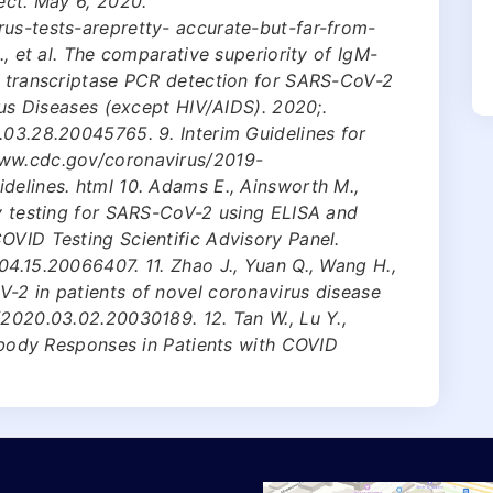
ect. May 6, 2020.
rus-tests-arepretty- accurate-but-far-from-
., et al. The comparative superiority of IgM-
se transcriptase PCR detection for SARS-CoV-2
ious Diseases (except HIV/AIDS). 2020;.
.03.28.20045765. 9. Interim Guidelines for
www.cdc.gov/coronavirus/2019-
delines. html 10. Adams E., Ainsworth M.,
dy testing for SARS-CoV-2 using ELISA and
OVID Testing Scientific Advisory Panel.
04.15.20066407. 11. Zhao J., Yuan Q., Wang H.,
-2 in patients of novel coronavirus disease
/2020.03.02.20030189. 12. Tan W., Lu Y.,
ntibody Responses in Patients with COVID