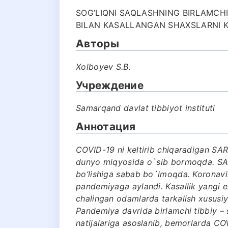
SOG’LIQNI SAQLASHNING BIRLAMCHI
BILAN KASALLANGAN SHAXSLARNI KU
Авторы
Хоlboyev S.B.
Учреждение
Samarqand davlat tibbiyot instituti
Аннотация
COVID-19 ni keltirib chiqaradigan SAR
dunyo miqyosida o`sib bormoqda. SAR
bo’lishiga sabab bo`lmoqda. Koronavir
pandemiyaga aylandi. Kasallik yangi ek
chalingan odamlarda tarkalish xususiyat
Pandemiya davrida birlamchi tibbiy – s
natijalariga asoslanib, bemorlarda COV