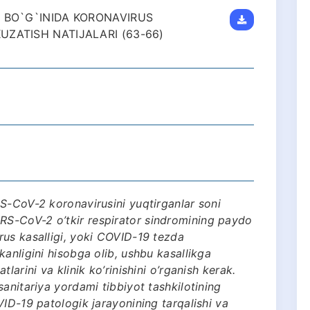
 BO`G`INIDA KORONAVIRUS
ZATISH NATIJALARI (63-66)
S-CoV-2 koronavirusini yuqtirganlar soni
S-CoV-2 o’tkir respirator sindromining paydo
us kasalligi, yoki COVID-19 tezda
anligini hisobga olib, ushbu kasallikga
larini va klinik ko’rinishini o’rganish kerak.
anitariya yordami tibbiyot tashkilotining
ID-19 patologik jarayonining tarqalishi va