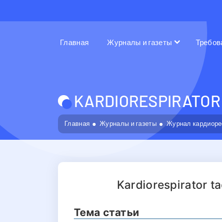
Главная
Журналы и газеты
Требов
KARDIORESPIRATOR 
Главная
Журналы и газеты
Журнал кардиоре
Kardiorespirator ta
Тема статьи