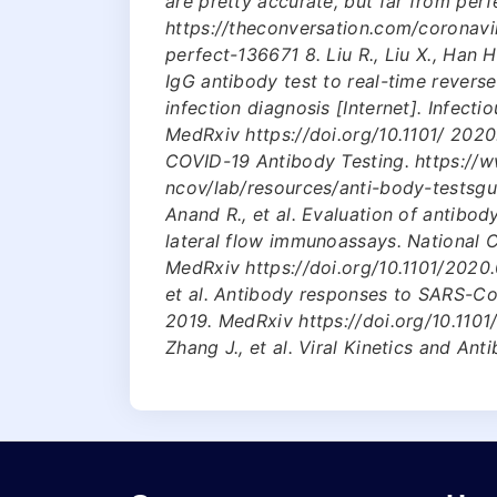
are pretty accurate, but far from perf
https://theconversation.com/coronavi
perfect-136671 8. Liu R., Liu X., Han H
IgG antibody test to real-time rever
infection diagnosis [Internet]. Infect
MedRxiv https://doi.org/10.1101/ 2020
COVID-19 Antibody Testing. https://
ncov/lab/resources/anti-body-testsgui
Anand R., et al. Evaluation of antibo
lateral flow immunoassays. National C
MedRxiv https://doi.org/10.1101/2020.
et al. Antibody responses to SARS-CoV
2019. MedRxiv https://doi.org/10.1101
Zhang J., et al. Viral Kinetics and A