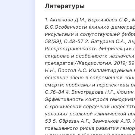
Литературы
1. Акпанова Д.М., Беркинбаев С.Ф., 
Б.С.Особенности клинико-демограф
инсультами и сопутствующей фибри
58(S9), С.48-57 2. Батурина О.А., Ан
Распространенность фибрилляции 
синдроме и особенности назначени
препаратов.//Кардиология. 2019; 59
Н.Н., Постол А.С. Имплантируемые
основное звено в современной кон
смерти: проблемы и перспективы ра
С.76-84 4. Виноградова Н.Г., Фомин 
Эффективность контроля гемодинам
с хронической сердечной недоста
условиях реальной клинической пра
53 5. Обрезан А.Г., Земченков А.Ю.
повышенного риска развития гемо