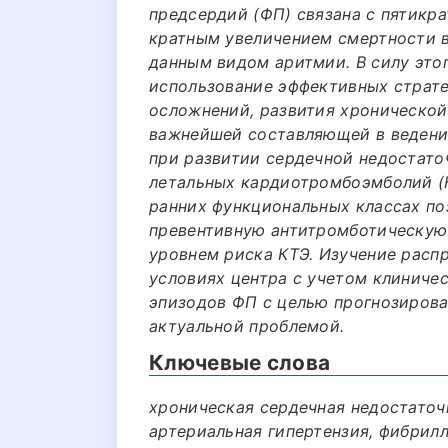
предсердий (ФП) связана с пятикра
кратным увеличением смертности 
данным видом аритмии. В силу этог
использование эффективных страт
осложнений, развития хронической
важнейшей составляющей в ведении
при развитии сердечной недостато
летальных кардиотромбоэмболий (К
ранних функциональных классах по
превентивную антитромботическую
уровнем риска КТЭ. Изучение расп
условиях центра с учетом клиниче
эпизодов ФП с целью прогнозиров
актуальной проблемой.
Ключевые слова
хроническая сердечная недостаточ
артериальная гипертензия, фибрил