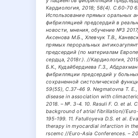
у пациентов фибрилляций предсерд
Кардиология, 2018; 58(4). С.60-70 6.
Использование прямых оральных ан
фибрилляцией предсердий в реальн
новости, мнения, обучение №3 2017, 
Аксенова М.Б., Хлевчук Т.В., Кане
прямых пероральных антикоагулянт
предсердий (по материалам Европ
сердца, 2018г.). //Кардиология, 201
Б.К., Кудайбердиева Г.З., Абдрахма
фибрилляции предсердий у больных
сохраненной систолической функцие
59(5S), С.37-46 9. Negmatovna T. E., 
disease in association with climacter
2018. – №. 3-4. 10. Rasuli F. O. et al. 
background of atrial fibrillation//Euro
195-199. 11. Fatulloyeva D.S. et al. Ev
therapy in myocardial infarction in t
rscemc //Euro-Asia Conferences. – 2021