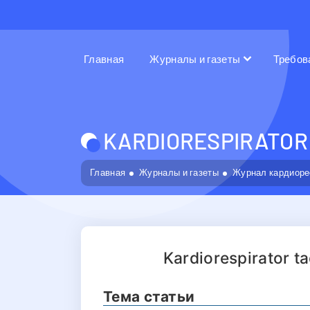
Главная
Журналы и газеты
Требов
KARDIORESPIRATOR 
Главная
Журналы и газеты
Журнал кардиоре
Kardiorespirator ta
Тема статьи