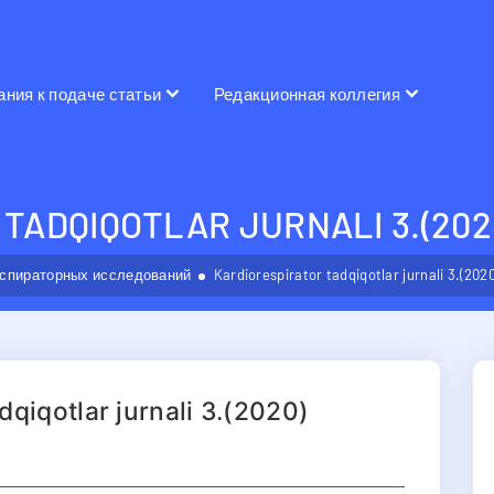
ания к подаче статьи
Редакционная коллегия
TADQIQOTLAR JURNALI 3.(202
спираторных исследований
Kardiorespirator tadqiqotlar jurnali 3.(2020
dqiqotlar jurnali 3.(2020)