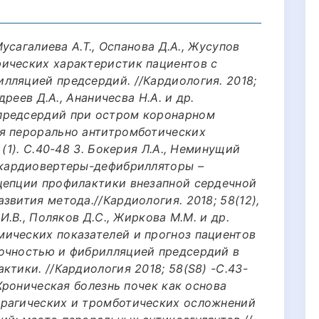
Мусагалиева А.Т., Оспанова Д.А., Жусупов
ических характеристик пациентов с
лляцией предсердий. //Кардиология. 2018;
дреев Д.А., Ананичесва Н.А. и др.
предсердий при остром коронарном
я перорально антитромботических
 (1). С.40-48 3. Бокерия Л.А., Неминущий
 кардиовертеры-дефибрилляторы –
цепции профилактики внезапной сердечной
звития метода.//Кардиология. 2018; 58(12),
И.В., Поляков Д.С., Жиркова М.М. и др.
ических показателей и прогноз пациентов
точностью и фибрилляцией предсердий в
ктики. //Кардиология 2018; 58(S8) -С.43-
 Хроническая болезнь почек как основа
ррагических и тромботических осложнений