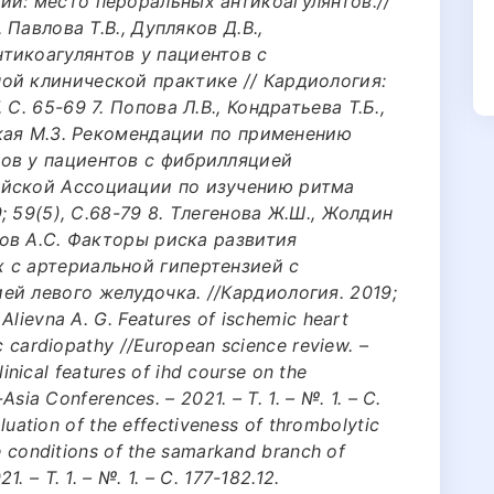
ий: место пероральных антикоагулянтов.//
 Павлова T.B., Дупляков Д.В.,
тикоагулянтов у пациентов с
ой клинической практике // Кардиология:
С. 65-69 7. Попова Л.В., Кондратьева Т.Б.,
вская М.З. Рекомендации по применению
ов у пациентов с фибрилляцией
ейской Ассоциации по изучению ритма
9; 59(5), С.68-79 8. Тлегенова Ж.Ш., Жолдин
нов А.С. Факторы риска развития
 с артериальной гипертензией с
й левого желудочка. //Кардиология. 2019;
Alievna A. G. Features of ischemic heart
ic cardiopathy //European science review. –
Clinical features of ihd course on the
-Asia Conferences. – 2021. – Т. 1. – №. 1. – С.
aluation of the effectiveness of thrombolytic
he conditions of the samarkand branch of
. – Т. 1. – №. 1. – С. 177-182.12.