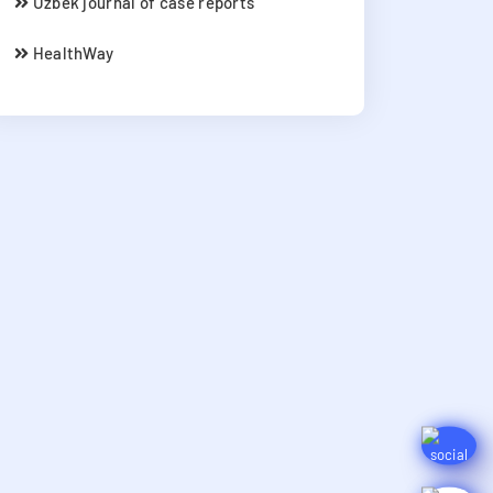
Uzbek journal of case reports
HealthWay