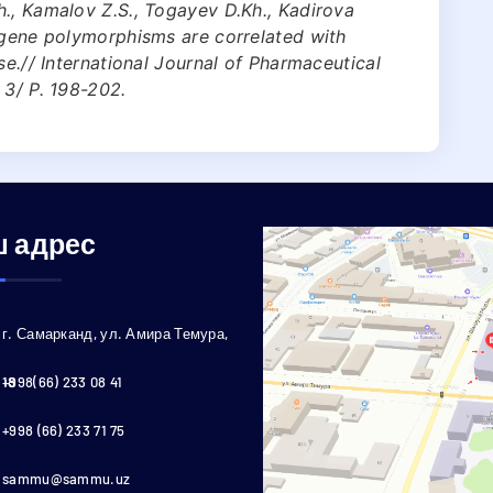
., Kamalov Z.S., Togayev D.Kh., Kadirova
 gene polymorphisms are correlated with
se.// International Journal of Pharmaceutical
 3/ P. 198-202.
 адрес
г. Самарканд, ул. Амира Темура,
18
+998(66) 233 08 41
+998 (66) 233 71 75
sammu@sammu.uz