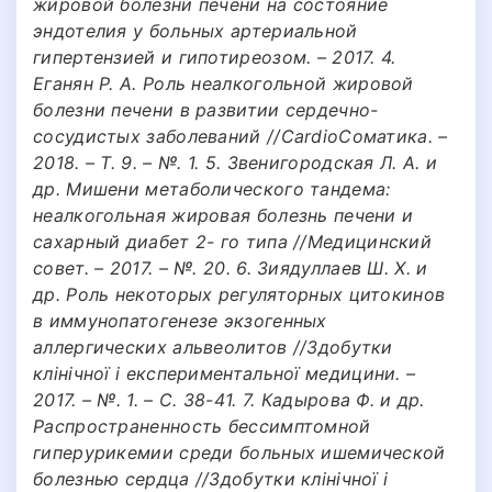
жировой болезни печени на состояние
эндотелия у больных артериальной
гипертензией и гипотиреозом. – 2017. 4.
Еганян Р. А. Роль неалкогольной жировой
болезни печени в развитии сердечно-
сосудистых заболеваний //CardioСоматика. –
2018. – Т. 9. – №. 1. 5. Звенигородская Л. А. и
др. Мишени метаболического тандема:
неалкогольная жировая болезнь печени и
сахарный диабет 2- го типа //Медицинский
совет. – 2017. – №. 20. 6. Зиядуллаев Ш. Х. и
др. Роль некоторых регуляторных цитокинов
в иммунопатогенезе экзогенных
аллергических альвеолитов //Здобутки
клінічної i експериментальної медицини. –
2017. – №. 1. – С. 38-41. 7. Кадырова Ф. и др.
Распространенность бессимптомной
гиперурикемии среди больных ишемической
болезнью сердца //Здобутки клінічної i