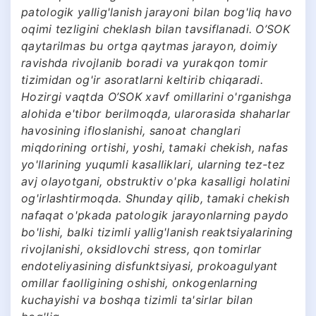
patologik yallig'lanish jarayoni bilan bog'liq havo
oqimi tezligini cheklash bilan tavsiflanadi. O’SOK
qaytarilmas bu ortga qaytmas jarayon, doimiy
ravishda rivojlanib boradi va yurakqon tomir
tizimidan og'ir asoratlarni keltirib chiqaradi.
Hozirgi vaqtda O’SOK xavf omillarini o'rganishga
alohida e'tibor berilmoqda, ularorasida shaharlar
havosining ifloslanishi, sanoat changlari
miqdorining ortishi, yoshi, tamaki chekish, nafas
yo'llarining yuqumli kasalliklari, ularning tez-tez
avj olayotgani, obstruktiv o'pka kasalligi holatini
og'irlashtirmoqda. Shunday qilib, tamaki chekish
nafaqat o'pkada patologik jarayonlarning paydo
bo'lishi, balki tizimli yallig'lanish reaktsiyalarining
rivojlanishi, oksidlovchi stress, qon tomirlar
endoteliyasining disfunktsiyasi, prokoagulyant
omillar faolligining oshishi, onkogenlarning
kuchayishi va boshqa tizimli ta'sirlar bilan