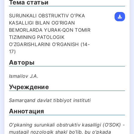
Тема статьи
SURUNKALI OBSTRUKTIV O'PKA
KASALLIGI BILAN OG’RIGAN
BEMORLARDA YURAK-QON TOMIR
TIZIMINING PATOLOGIK
O’ZGARISHLARINI O'RGANISH (14-
17)
Авторы
Ismailov J.A.
Учреждение
Samarqand davlat tibbiyot instituti
Аннотация
O'pkaning surunkali obstruktiv kasalligi (O’SOK) -
mustaqil nozologik shakl bo’lib, bu o'pkada