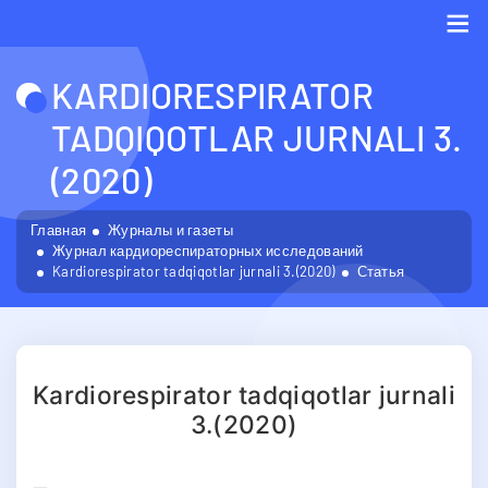
Me
KARDIORESPIRATOR
TADQIQOTLAR JURNALI 3.
(2020)
Главная
Журналы и газеты
Журнал кардиореспираторных исследований
Kardiorespirator tadqiqotlar jurnali 3.(2020)
Статья
Kardiorespirator tadqiqotlar jurnali
3.(2020)