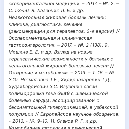
експериментальної медицини. – 2017. – №. 2. –
С. 53-56. 8. Лазебник Л. Б. и др.
Неалкогольная жировая болезнь печени:
клиника, диагностика, лечение
(рекомендации для терапевтов, 2-я версия) //
Экспериментальная и клиническая
гастроэнтерология. – 2017. – №. 2 (138). 9.
Мишина Е. Е. и др. Взгляд на новые
терапевтические возможности у больных с
неалкогольной жировой болезнью печени //
Ожирение и метаболизм. – 2019. – Т. 16. – №.
3.10. Негматовна Т.Е., Хидирназарович Т.Д.,
Худайбердиевич З.С. Изучение связи
полиморфизма гена Glut9 с ишемической
болезнью сердца, ассоциированной с
бессимптомной гиперурикемией, в узбекской
популяции // Европейское научное обозрение.
- 2016. - №. 9-10. 11. Оганов Р. Г. и др.
Коморбидная патология в клинической