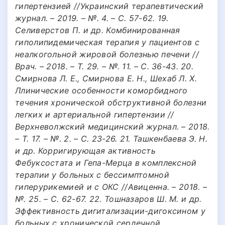
гипертензией //Украинский терапевтический
журнал. – 2019. – №. 4. – С. 57-62. 19.
Селиверстов П. и др. Комбинированная
гиполипидемическая терапия у пациентов с
неалкогольной жировой болезнью печени //
Врач. – 2018. – Т. 29. – №. 11. – С. 36-43. 20.
Смирнова Л. Е., Смирнова Е. Н., Шехаб Л. Х.
Ллинические особенности коморбидного
течения хронической обструктивной болезни
легких и артериальной гипертензии //
Верхневолжский медицинский журнал. – 2018.
– Т. 17. – №. 2. – С. 23-26. 21. Ташкенбаева Э. Н.
и др. Корригирующая активность
Фебуксостата и Гепа-Мерца в комплексной
терапии у больных с бессимптомной
гиперурикемией и с ОКС //Авиценна. – 2018. –
№. 25. – С. 62-67. 22. Тошназаров Ш. М. и др.
Эффективность дигитализации-дигоксином у
больных с хронической сердечной