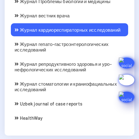
Журнал Проблемы биологии и медицины
Журнал вестник врача
Журнал кардиореспираторных исследований
Журнал гепато-гастроэнтерологических
исследований
Журнал репродуктивного здоровья и уро-
нефрологических исследований
Журнал стоматологии и краниофациальных
исследований
Uzbek journal of case reports
HealthWay