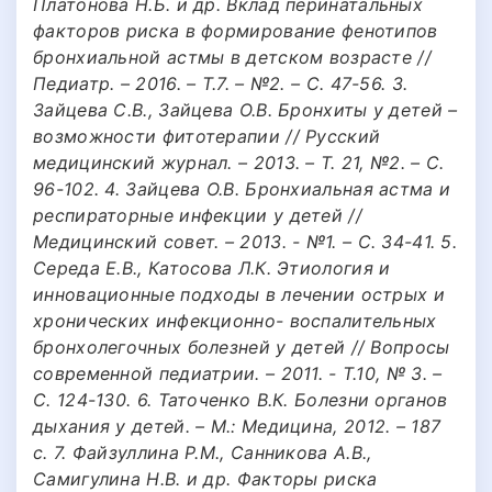
Платонова Н.Б. и др. Вклад перинатальных
факторов риска в формирование фенотипов
бронхиальной астмы в детском возрасте //
Педиатр. – 2016. – Т.7. – №2. – С. 47-56. 3.
Зайцева С.В., Зайцева О.В. Бронхиты у детей –
возможности фитотерапии // Русский
медицинский журнал. – 2013. – Т. 21, №2. – С.
96-102. 4. Зайцева О.В. Бронхиальная астма и
респираторные инфекции у детей //
Медицинский совет. – 2013. - №1. – С. 34-41. 5.
Середа Е.В., Катосова Л.К. Этиология и
инновационные подходы в лечении острых и
хронических инфекционно- воспалительных
бронхолегочных болезней у детей // Вопросы
современной педиатрии. – 2011. - Т.10, № 3. –
С. 124-130. 6. Таточенко В.К. Болезни органов
дыхания у детей. – М.: Медицина, 2012. – 187
с. 7. Файзуллина P.M., Санникова A.B.,
Самигулина H.B. и др. Факторы риска