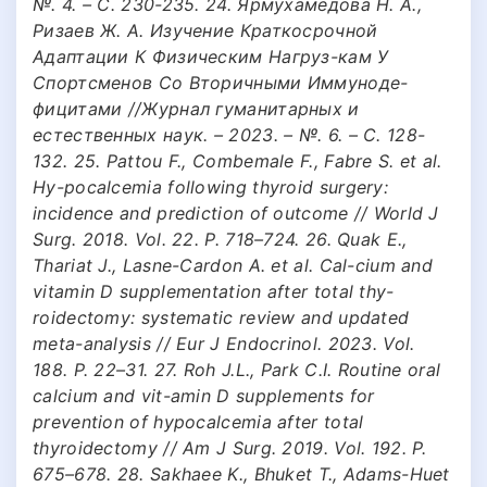
№. 4. – С. 230-235. 24. Ярмухамедова Н. А.,
Ризаев Ж. А. Изучение Краткосрочной
Адаптации К Физическим Нагруз-кам У
Спортсменов Со Вторичными Иммуноде-
фицитами //Журнал гуманитарных и
естественных наук. – 2023. – №. 6. – С. 128-
132. 25. Pattou F., Combemale F., Fabre S. et al.
Hy-pocalcemia following thyroid surgery:
incidence and prediction of outcome // World J
Surg. 2018. Vol. 22. P. 718–724. 26. Quak E.,
Thariat J., Lasne-Cardon A. et al. Cal-cium and
vitamin D supplementation after total thy-
roidectomy: systematic review and updated
meta-analysis // Eur J Endocrinol. 2023. Vol.
188. P. 22–31. 27. Roh J.L., Park C.I. Routine oral
calcium and vit-amin D supplements for
prevention of hypocalcemia after total
thyroidectomy // Am J Surg. 2019. Vol. 192. P.
675–678. 28. Sakhaee K., Bhuket T., Adams-Huet