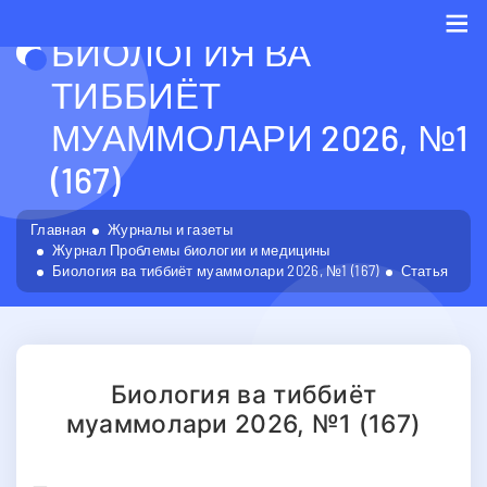
БИОЛОГИЯ ВА
Me
ТИББИЁТ
МУАММОЛАРИ 2026, №1
(167)
Главная
Журналы и газеты
Журнал Проблемы биологии и медицины
Биология ва тиббиёт муаммолари 2026, №1 (167)
Статья
Биология ва тиббиёт
муаммолари 2026, №1 (167)