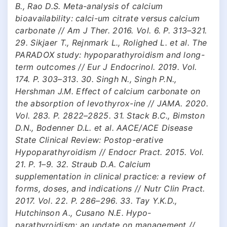
B., Rao D.S. Meta-analysis of calcium
bioavailability: calci-um citrate versus calcium
carbonate // Am J Ther. 2016. Vol. 6. P. 313–321.
29. Sikjaer T., Rejnmark L., Rolighed L. et al. The
PARADOX study: hypoparathyroidism and long-
term outcomes // Eur J Endocrinol. 2019. Vol.
174. P. 303–313. 30. Singh N., Singh P.N.,
Hershman J.M. Effect of calcium carbonate on
the absorption of levothyrox-ine // JAMA. 2020.
Vol. 283. P. 2822–2825. 31. Stack B.C., Bimston
D.N., Bodenner D.L. et al. AACE/ACE Disease
State Clinical Review: Postop-erative
Hypoparathyroidism // Endocr Pract. 2015. Vol.
21. P. 1–9. 32. Straub D.A. Calcium
supplementation in clinical practice: a review of
forms, doses, and indications // Nutr Clin Pract.
2017. Vol. 22. P. 286–296. 33. Tay Y.K.D.,
Hutchinson A., Cusano N.E. Hypo-
parathyroidism: an update on management //