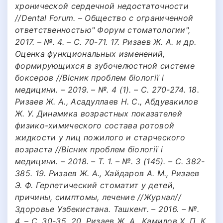
хронической сердечной недостаточности
//Dental Forum. – Общество с ограниченной
ответственностью" Форум стоматологии",
2017. – №. 4. – С. 70-71. 17. Ризаев Ж. А. и др.
Оценка функциональных изменений,
формирующихся в зубочелюстной системе
боксеров //Вісник проблем біології і
медицини. – 2019. – №. 4 (1). – С. 270-274. 18.
Ризаев Ж. А., Асадуллаев Н. С., Абдувакилов
Ж. У. Динамика возрастных показателей
физико-химического состава ротовой
жидкости у лиц пожилого и старческого
возраста //Вісник проблем біології і
медицини. – 2018. – Т. 1. – №. 3 (145). – С. 382-
385. 19. Ризаев Ж. А., Хайдаров А. М., Ризаев
Э. Ф. Герпетический стоматит у детей,
причины, симптомы, лечение //Журнал//
Здоровье Узбекистана. Ташкент. – 2016. – №.
4. – С. 30-35. 20. Ризаев Ж. А., Камилов Х. П. К