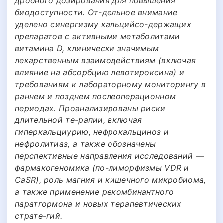
дробного дозирования для повышения
биодоступности. От-дельное внимание
уделено синергизму кальцийсо-держащих
препаратов с активными метаболитами
витамина D, клинически значимым
лекарственным взаимодействиям (включая
влияние на абсорбцию левотироксина) и
требованиям к лабораторному мониторингу в
раннем и позднем послеоперационном
периодах. Проанализированы риски
длительной те-рапии, включая
гиперкальциурию, нефрокальциноз и
нефролитиаз, а также обозначены
перспективные направления исследований —
фармакогеномика (по-лиморфизмы VDR и
CaSR), роль магния и кишечного микробиома,
а также применение рекомбинантного
паратгормона и новых терапевтических
страте-гий.