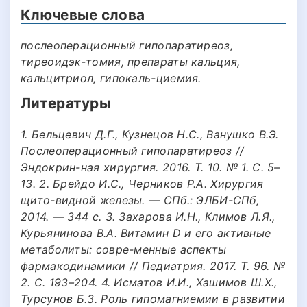
Ключевые слова
послеоперационный гипопаратиреоз,
тиреоидэк-томия, препараты кальция,
кальцитриол, гипокаль-циемия.
Литературы
1. Бельцевич Д.Г., Кузнецов Н.С., Ванушко В.Э.
Послеоперационный гипопаратиреоз //
Эндокрин-ная хирургия. 2016. Т. 10. № 1. С. 5–
13. 2. Брейдо И.С., Черников Р.А. Хирургия
щито-видной железы. — СПб.: ЭЛБИ-СПб,
2014. — 344 с. 3. Захарова И.Н., Климов Л.Я.,
Курьянинова В.А. Витамин D и его активные
метаболиты: совре-менные аспекты
фармакодинамики // Педиатрия. 2017. Т. 96. №
2. С. 193–204. 4. Исматов И.И., Хашимов Ш.Х.,
Турсунов Б.З. Роль гипомагниемии в развитии