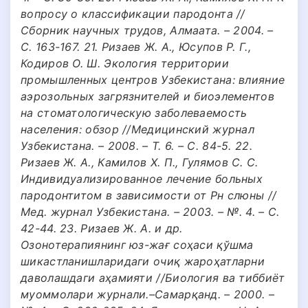
вопросу о классификации пародонта //
Сборник научных трудов, Алмаата. – 2004. –
С. 163-167. 21. Ризаев Ж. А., Юсупов Р. Г.,
Кодиров О. Ш. Экология территории
промышленных центров Узбекистана: влияние
аэрозольных загрязнителей и биоэлементов
на стоматологическую заболеваемость
населения: обзор //Медицинский журнал
Узбекистана. – 2008. – Т. 6. – С. 84-5. 22.
Ризаев Ж. А., Камилов Х. П., Гулямов С. С.
Индивидуализированное лечение больных
пародонтитом в зависимости от Рн слюны //
Мед. журнал Узбекистана. – 2003. – №. 4. – С.
42-44. 23. Ризаев Ж. А. и др.
Озонотерапиянинг юз-жағ соҳаси қўшма
шикастланишларидаги очиқ жароҳатларни
даволашдаги аҳамияти //Биология ва тиббиёт
муоммолари журнали.–Самарқанд. – 2000. –