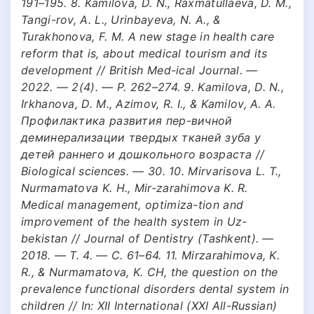
191–195. 8. Kamilova, D. N., Raxmatullaeva, D. M.,
Tangi-rov, A. L., Urinbayeva, N. A., &
Turakhonova, F. M. A new stage in health care
reform that is, about medical tourism and its
development // British Med-ical Journal. —
2022. — 2(4). — P. 262–274. 9. Kamilova, D. N.,
Irkhanova, D. M., Azimov, R. I., & Kamilov, A. A.
Профилактика развития пер-вичной
деминерализации твердых тканей зуба у
детей раннего и дошкольного возраста //
Biological sciences. — 30. 10. Mirvarisova L. T.,
Nurmamatova K. H., Mir-zarahimova K. R.
Medical management, optimiza-tion and
improvement of the health system in Uz-
bekistan // Journal of Dentistry (Tashkent). —
2018. — Т. 4. — С. 61–64. 11. Mirzarahimova, K.
R., & Nurmamatova, K. CH, the question on the
prevalence functional disorders dental system in
children // In: XII International (XXI All-Russian)