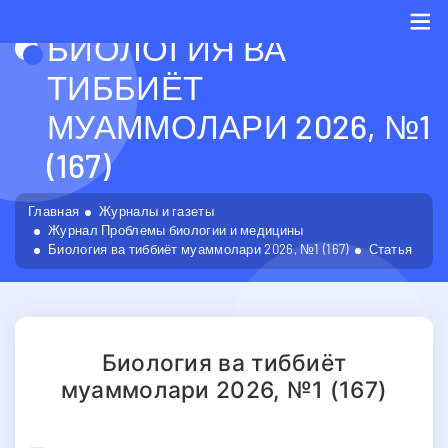
БИОЛОГИЯ ВА
Me
ТИББИЁТ
МУАММОЛАРИ 2026, №1
(167)
Главная
Журналы и газеты
Журнал Проблемы биологии и медицины
Биология ва тиббиёт муаммолари 2026, №1 (167)
Статья
Биология ва тиббиёт
муаммолари 2026, №1 (167)