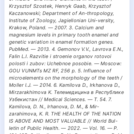
Krzysztof Szostek, Henryk Gaab, Krzysztof
Kaczanowski; Department of An-thropology,
Institute of Zoology, Jagiellonian Uni-versity,
Krakow, Poland. — 2007. 3. Calcium and
magnesium levels in primary tooth enamel and
genetic variation in enamel formation genes.
PubMed. — 2013. 4. Gemonov V.V., Lavrova E.N.,
Falin L.I. Razvitie i stroenie organov rotovoi
polosti i zubov: Uchebnoe posobie. — Moscow:
GOU VUNMTs MZ RF, 256 p. 5. Influence of
microelements on the morphology of the teeth /
Moller I.J. — 2014. 6. Kamilova D., Irkhanova D.,
Mirzarakhimova K. Телемедицина в Республике
Узбекистан // Medical Sciences. — Т. 54. 7.
Kamilova, D. N., Irhanova, D. M., & Mir-
zarahimova, K. R. THE HEALTH OF THE NATION
IS ABOVE AND MOST VALUABLE // World Bul-
letin of Public Health. — 2022. — Vol. 16. — P.