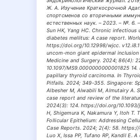
эндокринологический журнал. 2019;6
Ж. А. Изучение Краткосрочной Ада
спортсменов со вторичными иммун
естественных наук. – 2023. – №. 6. – 
Sun HK, Yang HC. Chronic infectious un
diabetes mellitus: A case report. Worl
https://doi.org/10.12998/wjcc. v12.i8
uncom-mon giant epidermal inclusion c
Medicine and Surgery. 2024; 86(4): 22
10.1097/MS9.0000000000001825 14. H
papillary thyroid carcinoma. In Thyro
Pitfalls. 2024; 349-355. Singapore: S
Albesher M, Alwabili M, Almutairy A.
case report and review of the literatu
2024(3): 124. https://doi.org/10.1093
H, Shigemura K, Nakamura Y, Itoh T. 
Follicular Epithelium: Addressing Cel
Case Reports. 2024; 2(4): 58. https:/
Luo X, Issa PP, Tufano RP, Kandil E. A