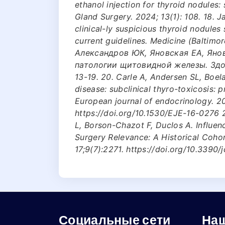
ethanol injection for thyroid nodules: 
Gland Surgery. 2024; 13(1): 108. 18.
clinical-ly suspicious thyroid nodules
current guidelines. Medicine (Baltimo
Александров ЮК, Яновская ЕА, Яно
патологии щитовидной железы. Здоро
13-19. 20. Carle A, Andersen SL, Boe
disease: subclinical thyro-toxicosis: 
European journal of endocrinology. 2
https://doi.org/10.1530/EJE-16-0276 21
L, Borson-Chazot F, Duclos A. Influe
Surgery Relevance: A Historical Cohor
17;9(7):2271. https://doi.org/10.3390
Социальные сети
Наш