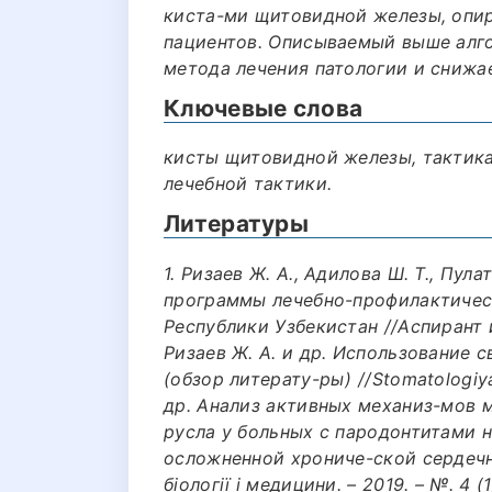
киста-ми щитовидной железы, опир
пациентов. Описываемый выше алг
метода лечения патологии и снижа
Ключевые слова
кисты щитовидной железы, тактика
лечебной тактики.
Литературы
1. Ризаев Ж. А., Адилова Ш. Т., Пул
программы лечебно-профилактичес
Республики Узбекистан //Аспирант и 
Ризаев Ж. А. и др. Использование 
(обзор литерату-ры) //Stomatologiya. 
др. Анализ активных механиз-мов 
русла у больных с пародонтитами 
осложненной хрониче-ской сердечн
біології і медицини. – 2019. – №. 4 (