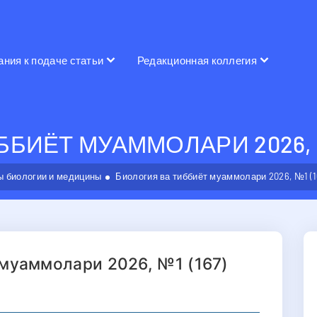
ания к подаче статьи
Редакционная коллегия
БИЁТ МУАММОЛАРИ 2026, №
 биологии и медицины
Биология ва тиббиёт муаммолари 2026, №1 (1
 муаммолари 2026, №1 (167)