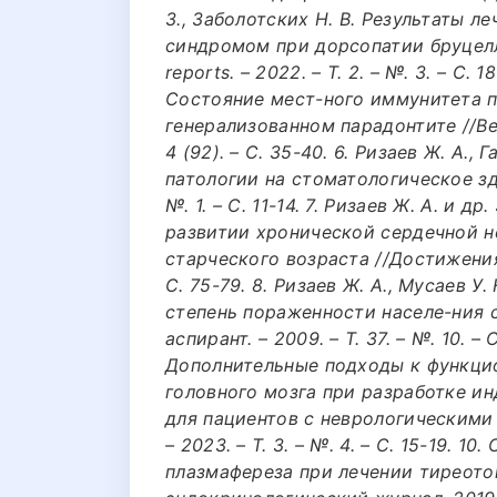
З., Заболотских Н. В. Результаты 
синдромом при дорсопатии бруцелле
reports. – 2022. – Т. 2. – №. 3. – С. 
Состояние мест-ного иммунитета п
генерализованном парадонтите //Вес
4 (92). – С. 35-40. 6. Ризаев Ж. А.
патологии на стоматологическое здо
№. 1. – С. 11-14. 7. Ризаев Ж. А. и
развитии хронической сердечной н
старческого возраста //Достижения 
С. 75-79. 8. Ризаев Ж. А., Мусаев 
степень пораженности населе-ния 
аспирант. – 2009. – Т. 37. – №. 10. – 
Дополнительные подходы к функци
головного мозга при разработке и
для пациентов с неврологическими п
– 2023. – Т. 3. – №. 4. – С. 15-19. 1
плазмафереза при лечении тиреот