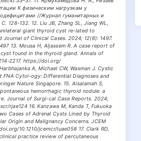
8(4):33–37. 11. Ярмухамедова Н. А., Ризаев
птации К физическим нагрузкам у
одефицитами //Журнал гуманитарных и
С. 128-132. 12. Liu JB, Zhang SL, Jiang WL,
ilateral giant thyroid cyst re-lated to
d Journal of Clinical Cases. 2024; 12(8): 1497.
.1497 13. Mousa H, Aljassem R. A case report of
yst found in the thyroid gland. Annals of
14-2217. https://doi.org/
arbhajanka A, Michael CW, Wasman J. Cystic
id FNA Cytol-ogy: Differential Diagnoses and
pringer Nature Singapore. 15. Alsalamah S,
 Spontaneous hemorrhagic thyroid nodule: a
re. Journal of Surgi-cal Case Reports. 2024;
/jscr/rjae124 16. Kanzawa M, Kanda T, Fukuoka
Two Cases of Adrenal Cysts Lined by Thyroid
lular Origin and Malignancy Concerns. JCEM
/doi.org/10.1210/jcemcr/luae058 17. Clark RD,
 clinical practice review of percutaneous