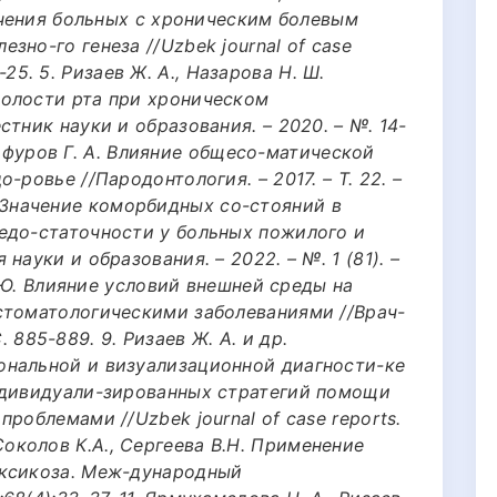
лечения больных с хроническим болевым
зно-го генеза //Uzbek journal of case
18-25. 5. Ризаев Ж. А., Назарова Н. Ш.
олости рта при хроническом
тник науки и образования. – 2020. – №. 14-
, Гафуров Г. А. Влияние общесо-матической
-ровье //Пародонтология. – 2017. – Т. 22. –
 др. Значение коморбидных со-стояний в
едо-статочности у больных пожилого и
науки и образования. – 2022. – №. 1 (81). –
У. Ю. Влияние условий внешней среды на
стоматологическими заболеваниями //Врач-
С. 885-889. 9. Ризаев Ж. А. и др.
ональной и визуализационной диагности-ке
ндивидуали-зированных стратегий помощи
роблемами //Uzbek journal of case reports.
0. Соколов К.А., Сергеева В.Н. Применение
оксикоза. Меж-дународный