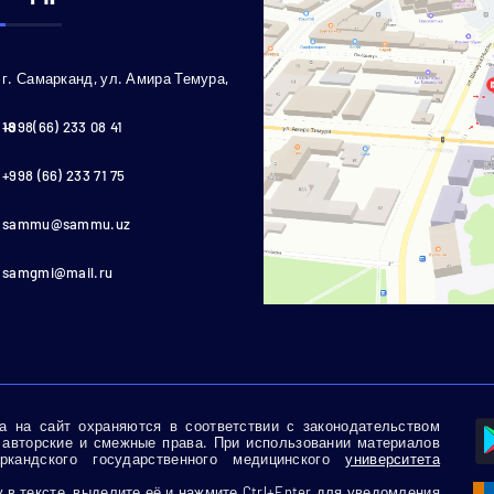
г. Самарканд, ул. Амира Темура,
18
+998(66) 233 08 41
+998 (66) 233 71 75
sammu@sammu.uz
samgmi@mail.ru
 на сайт охраняются в соответствии с законодательством
 авторские и смежные права. При использовании материалов
кандского государственного медицинского
университета
в тексте, выделите её и нажмите Ctrl+Enter для уведомления