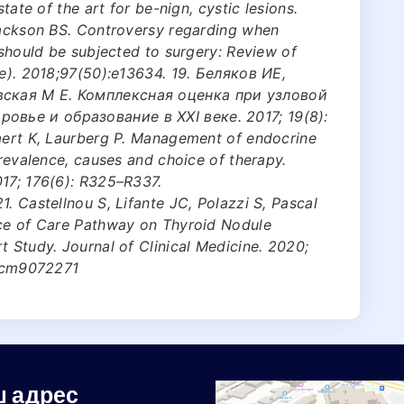
state of the art for be-nign, cystic lesions.
 Jackson BS. Controversy regarding when
 should be subjected to surgery: Review of
re). 2018;97(50):e13634. 19. Беляков ИЕ,
вская М Е. Комплексная оценка при узловой
вье и образование в XXI веке. 2017; 19(8):
laert K, Laurberg P. Management of endocrine
prevalence, causes and choice of therapy.
017; 176(6): R325–R337.
. Castellnou S, Lifante JC, Polazzi S, Pascal
nce of Care Pathway on Thyroid Nodule
t Study. Journal of Clinical Medicine. 2020;
/jcm9072271
 адрес