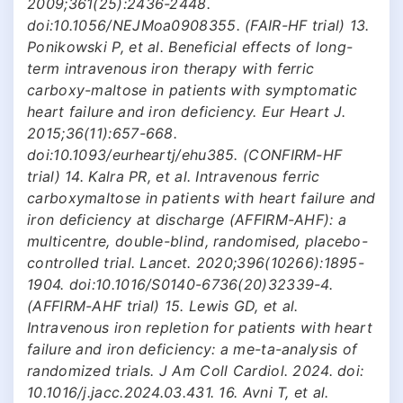
2009;361(25):2436-2448.
doi:10.1056/NEJMoa0908355. (FAIR-HF trial) 13.
Ponikowski P, et al. Beneficial effects of long-
term intravenous iron therapy with ferric
carboxy-maltose in patients with symptomatic
heart failure and iron deficiency. Eur Heart J.
2015;36(11):657-668.
doi:10.1093/eurheartj/ehu385. (CONFIRM-HF
trial) 14. Kalra PR, et al. Intravenous ferric
carboxymaltose in patients with heart failure and
iron deficiency at discharge (AFFIRM-AHF): a
multicentre, double-blind, randomised, placebo-
controlled trial. Lancet. 2020;396(10266):1895-
1904. doi:10.1016/S0140-6736(20)32339-4.
(AFFIRM-AHF trial) 15. Lewis GD, et al.
Intravenous iron repletion for patients with heart
failure and iron deficiency: a me-ta-analysis of
randomized trials. J Am Coll Cardiol. 2024. doi:
10.1016/j.jacc.2024.03.431. 16. Avni T, et al.