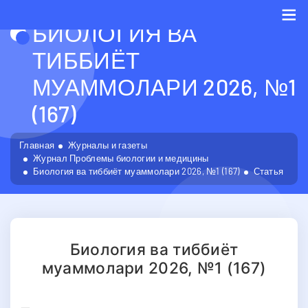
БИОЛОГИЯ ВА
Me
ТИББИЁТ
МУАММОЛАРИ 2026, №1
(167)
Главная
Журналы и газеты
Журнал Проблемы биологии и медицины
Биология ва тиббиёт муаммолари 2026, №1 (167)
Статья
Биология ва тиббиёт
муаммолари 2026, №1 (167)