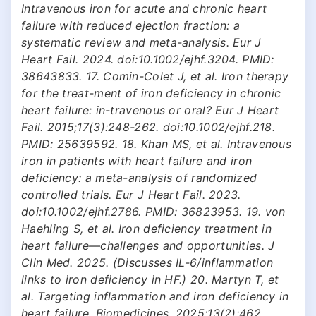
Intravenous iron for acute and chronic heart
failure with reduced ejection fraction: a
systematic review and meta-analysis. Eur J
Heart Fail. 2024. doi:10.1002/ejhf.3204. PMID:
38643833. 17. Comin-Colet J, et al. Iron therapy
for the treat-ment of iron deficiency in chronic
heart failure: in-travenous or oral? Eur J Heart
Fail. 2015;17(3):248-262. doi:10.1002/ejhf.218.
PMID: 25639592. 18. Khan MS, et al. Intravenous
iron in patients with heart failure and iron
deficiency: a meta-analysis of randomized
controlled trials. Eur J Heart Fail. 2023.
doi:10.1002/ejhf.2786. PMID: 36823953. 19. von
Haehling S, et al. Iron deficiency treatment in
heart failure—challenges and opportunities. J
Clin Med. 2025. (Discusses IL-6/inflammation
links to iron deficiency in HF.) 20. Martyn T, et
al. Targeting inflammation and iron deficiency in
heart failure. Biomedicines. 2025;13(2):462.