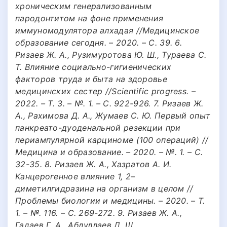
хроническим генерализованным
пародонтитом на фоне применения
иммуномодулятора алхадая //Медицинское
образование сегодня. – 2020. – С. 39. 6.
Ризаев Ж. А., Рузимуротова Ю. Ш., Тураева С.
Т. Влияние социально-гигиенических
факторов труда и быта на здоровье
медицинских сестер //Scientific progress. –
2022. – Т. 3. – №. 1. – С. 922-926. 7. Ризаев Ж.
А., Рахимова Д. А., Жумаев С. Ю. Первый опыт
панкреато-дуоденальной резекции при
периампулярной карциноме (100 операций) //
Медицина и образование. – 2020. – №. 1. – С.
32-35. 8. Ризаев Ж. А., Хазратов А. И.
Канцерогенное влияние 1, 2–
диметилгидразина на организм в целом //
Проблемы биологии и медицины. – 2020. – Т.
1. – №. 116. – С. 269-272. 9. Ризаев Ж. А.,
Гадаев Г. А., Абдуллаев Д. Ш.