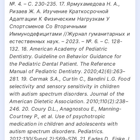
№. 4. – С. 230-235. 17. Ярмухамедова Н. А.,
Ризаев Ж. А. Изучение Краткосрочной
Адаптации К Физическим Нагрузкам У
Спортсменов Со Вторичными
Иммунодефицитами //Журнал гуманитарных и
естественных наук. – 2023. – №. 6. – С. 128-
132. 18. American Academy of Pediatric
Dentistry. Guideline on Behavior Guidance for
the Pediatric Dental Patient. The Reference
Manual of Pediatric Dentistry. 2020;42(6):263–
281. 19. Cermak S.A., Curtin C., Bandini L.G. Food
selectivity and sensory sensitivity in children
with autism spectrum disorders. Journal of the
American Dietetic Association. 2010;110(2):238–
246. 20. Coury D.L., Anagnostou E., Manning-
Courtney P., et al. Use of psychotropic
medication in children and adolescents with
autism spectrum disorders. Pediatrics.
2012;130(Suppl 2):S69–S76. 21. Eades D., Fiske J.