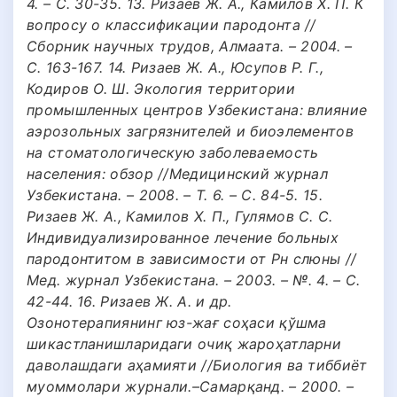
4. – С. 30-35. 13. Ризаев Ж. А., Камилов Х. П. К
вопросу о классификации пародонта //
Сборник научных трудов, Алмаата. – 2004. –
С. 163-167. 14. Ризаев Ж. А., Юсупов Р. Г.,
Кодиров О. Ш. Экология территории
промышленных центров Узбекистана: влияние
аэрозольных загрязнителей и биоэлементов
на стоматологическую заболеваемость
населения: обзор //Медицинский журнал
Узбекистана. – 2008. – Т. 6. – С. 84-5. 15.
Ризаев Ж. А., Камилов Х. П., Гулямов С. С.
Индивидуализированное лечение больных
пародонтитом в зависимости от Рн слюны //
Мед. журнал Узбекистана. – 2003. – №. 4. – С.
42-44. 16. Ризаев Ж. А. и др.
Озонотерапиянинг юз-жағ соҳаси қўшма
шикастланишларидаги очиқ жароҳатларни
даволашдаги аҳамияти //Биология ва тиббиёт
муоммолари журнали.–Самарқанд. – 2000. –