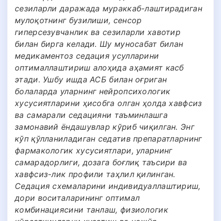
сезиларли даражада мураккаб-лаштирадиган
мулоқотнинг бузилиши, сенсор
гиперсезувчанлик ва сезиларли хавотир
билан бирга келади. Шу муносабат билан
медикаментоз седация усулларини
оптималлаштириш алоҳида аҳамият касб
этади. Ушбу ишда АСБ билан оғриган
болаларда уларнинг нейропсихологик
хусусиятларини ҳисобга олган ҳолда хавфсиз
ва самарали седацияни таъминлашга
замонавий ёндашувлар кўриб чиқилган. Энг
кўп қўлланиладиган седатив препаратларнинг
фармакологик хусусиятлари, уларнинг
самарадорлиги, дозага боғлиқ таъсири ва
хавфсиз-лик профили таҳлил қилинган.
Седация схемаларини индивидуаллаштириш,
дори воситаларининг оптимал
комбинациясини танлаш, физиологик