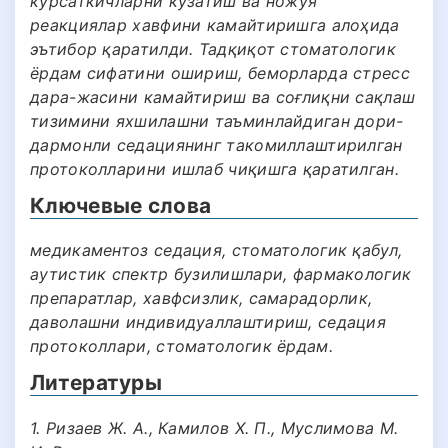
кўрсаткичларни кузатиш ва ножўя
реакциялар хавфини камайтиришга алоҳида
эътибор қаратилди. Тадқиқот стоматологик
ёрдам сифатини ошириш, беморларда стресс
дара-жасини камайтириш ва соғлиқни сақлаш
тизимини яхшилашни таъминлайдиган дори-
дармонли седациянинг такомиллаштирилган
протоколларини ишлаб чиқишга қаратилган.
Ключевые слова
медикаментоз седация, стоматологик қабул,
аутистик спектр бузилишлари, фармакологик
препаратлар, хавфсизлик, самарадорлик,
даволашни индивидуаллаштириш, седация
протоколлари, стоматологик ёрдам.
Литературы
1. Ризаев Ж. А., Камилов Х. П., Муслимова М.