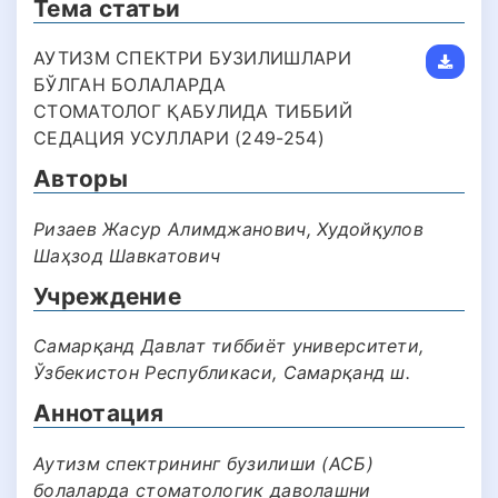
Тема статьи
АУТИЗМ СПЕКТРИ БУЗИЛИШЛАРИ
БЎЛГАН БОЛАЛАРДА
СТОМАТОЛОГ ҚАБУЛИДА ТИББИЙ
СЕДАЦИЯ УСУЛЛАРИ (249-254)
Авторы
Ризаев Жасур Алимджанович, Худойқулов
Шаҳзод Шавкатович
Учреждение
Самарқанд Давлат тиббиёт университети,
Ўзбекистон Республикаси, Самарқанд ш.
Аннотация
Аутизм спектрининг бузилиши (АСБ)
болаларда стоматологик даволашни