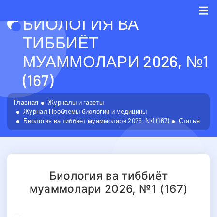
БИОЛОГИЯ ВА
Me
ТИББИЁТ
МУАММОЛАРИ 2026, №1
(167)
Главная
Журналы и газеты
Журнал Проблемы биологии и медицины
Биология ва тиббиёт муаммолари 2026, №1 (167)
Статья
Биология ва тиббиёт
муаммолари 2026, №1 (167)