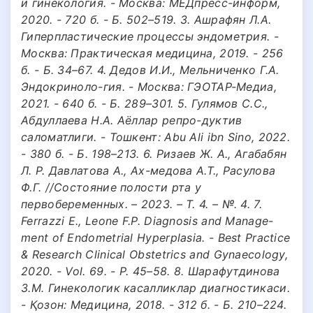
и гинекология. - Москва: МЕДпресс-информ,
2020. - 720 б. - Б. 502–519. 3. Ашрафян Л.А.
Гиперпластические процессы эндометрия. -
Москва: Практическая медицина, 2019. - 256
б. - Б. 34–67. 4. Дедов И.И., Мельниченко Г.А.
Эндокриноло-гия. - Москва: ГЭОТАР-Медиа,
2021. - 640 б. - Б. 289–301. 5. Гулямов С.С.,
Абдуллаева Н.А. Аёллар репро-дуктив
саломатлиги. - Тошкент: Abu Ali ibn Sino, 2022.
- 380 б. - Б. 198–213. 6. Ризаев Ж. А., Агабабян
Л. Р. Давлатова А., Ах-медова А.Т., Расулова
Ф.Г. //Состояние полости рта у
первобеременных. – 2023. – Т. 4. – №. 4. 7.
Ferrazzi E., Leone F.P. Diagnosis and Manage-
ment of Endometrial Hyperplasia. - Best Practice
& Research Clinical Obstetrics and Gynaecology,
2020. - Vol. 69. - P. 45–58. 8. Шарафутдинова
З.М. Гинекологик касалликлар диагностикаси.
- Қозон: Медицина, 2018. - 312 б. - Б. 210–224.