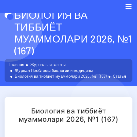
БИОЛОГИЯ ВА
Me
ТИББИЁТ
МУАММОЛАРИ 2026, №1
(167)
Главная
Журналы и газеты
Журнал Проблемы биологии и медицины
Биология ва тиббиёт муаммолари 2026, №1 (167)
Статья
Биология ва тиббиёт
муаммолари 2026, №1 (167)