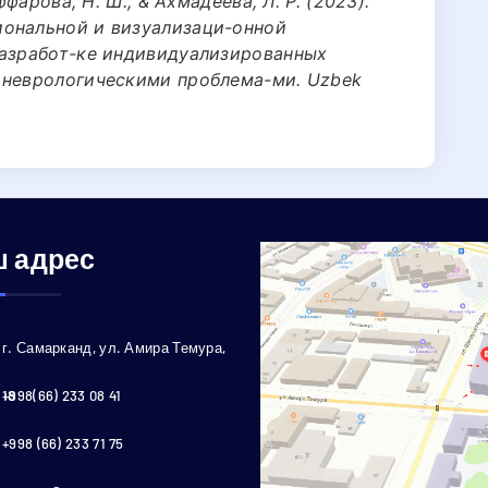
ффарова, Н. Ш., & Ахмадеева, Л. Р. (2023).
иональной и визуализаци-онной
разработ-ке индивидуализированных
 неврологическими проблема-ми. Uzbek
 адрес
г. Самарканд, ул. Амира Темура,
18
+998(66) 233 08 41
+998 (66) 233 71 75