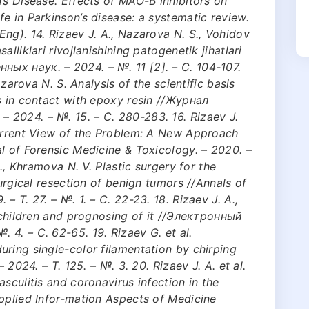
’s Disease. Effects of MAO-B inhibitors on
e in Parkinson’s disease: a systematic review.
ng). 14. Rizaev J. A., Nazarova N. S., Vohidov
lliklari rivojlanishining patogenetik jihatlari
ых наук. – 2024. – №. 11 [2]. – С. 104-107.
azarova N. S. Analysis of the scientific basis
s in contact with epoxy resin //Журнал
2024. – №. 15. – С. 280-283. 16. Rizaev J.
Current View of the Problem: A New Approach
l of Forensic Medicine & Toxicology. – 2020. –
H., Khramova N. V. Plastic surgery for the
surgical resection of benign tumors //Annals of
– Т. 27. – №. 1. – С. 22-23. 18. Rizaev J. A.,
n children and prognosing of it //Электронный
4. – С. 62-65. 19. Rizaev G. et al.
ring single-color filamentation by chirping
 2024. – Т. 125. – №. 3. 20. Rizaev J. A. et al.
sculitis and coronavirus infection in the
pplied Infor-mation Aspects of Medicine