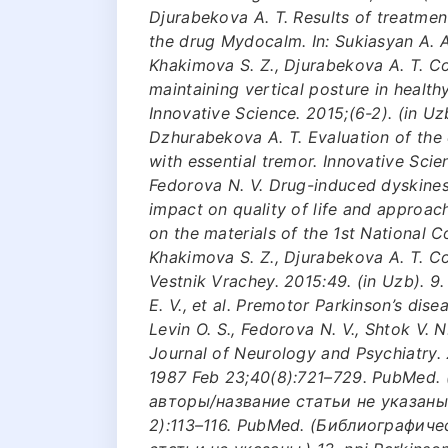
Djurabekova A. T. Results of treatmen
the drug Mydocalm. In: Sukiasyan A. A. 
Khakimova S. Z., Djurabekova A. T. Co
maintaining vertical posture in health
Innovative Science. 2015;(6-2). (in Uz
Dzhurabekova A. T. Evaluation of the 
with essential tremor. Innovative Scien
Fedorova N. V. Drug-induced dyskinesia
impact on quality of life and approac
on the materials of the 1st National C
Khakimova S. Z., Djurabekova A. T. Co
Vestnik Vrachey. 2015:49. (in Uzb). 9.
E. V., et al. Premotor Parkinson’s dise
Levin O. S., Fedorova N. V., Shtok V. N
Journal of Neurology and Psychiatry. 2
1987 Feb 23;40(8):721–729. PubMed
авторы/название статьи не указаны.)
2):113–116. PubMed. (Библиографич