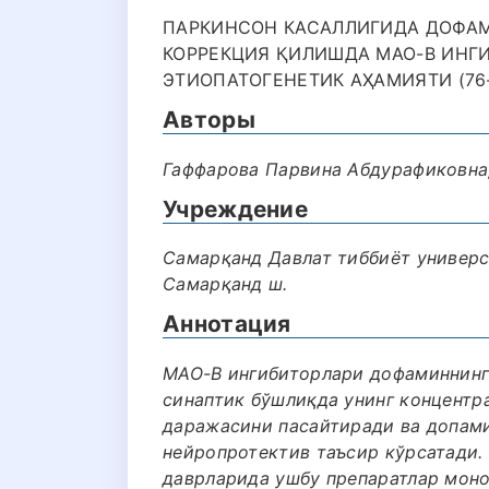
ПАРКИНСОН КАСАЛЛИГИДА ДОФА
КОРРЕКЦИЯ ҚИЛИШДА МАО-В ИНГ
ЭТИОПАТОГЕНЕТИК АҲАМИЯТИ (76-
Авторы
Гаффарова Парвина Абдурафиковна
Учреждение
Самарқанд Давлат тиббиёт универс
Самарқанд ш.
Аннотация
МАО-В ингибиторлари дофаминнинг
синаптик бўшлиқда унинг концентр
даражасини пасайтиради ва допам
нейропротектив таъсир кўрсатади.
даврларида ушбу препаратлар моно