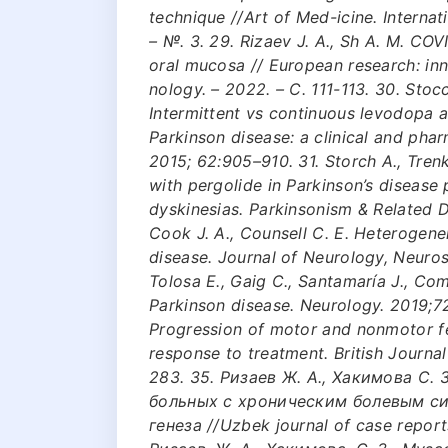
technique //Art of Med-icine. Internati
– №. 3. 29. Rizaev J. A., Sh A. M. CO
oral mucosa // European research: inn
nology. – 2022. – С. 111-113. 30. Stocc
Intermittent vs continuous levodopa a
Parkinson disease: a clinical and pha
2015; 62:905–910. 31. Storch A., Tre
with pergolide in Parkinson’s disease 
dyskinesias. Parkinsonism & Related Di
Cook J. A., Counsell C. E. Heterogenei
disease. Journal of Neurology, Neuros
Tolosa E., Gaig C., Santamaría J., Co
Parkinson disease. Neurology. 2019;72(
Progression of motor and nonmotor fe
response to treatment. British Journa
283. 35. Ризаев Ж. А., Хакимова С. 
больных с хроническим болевым с
генеза //Uzbek journal of case reports