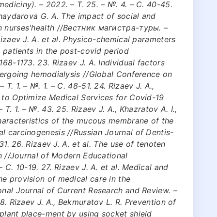
ediciny). – 2022. – Т. 25. – №. 4. – С. 40-45.
Khaydarova G. A. The impact of social and
n nurses'health //Вестник магистра-туры. –
Rizaev J. A. et al. Physico-chemical parameters
n patients in the post-covid period
168-1173. 23. Rizaev J. A. Individual factors
ndergoing hemodialysis //Global Conference on
Т. 1. – №. 1. – С. 48-51. 24. Rizaev J. A.,
 to Optimize Medical Services for Covid-19
Т. 1. – №. 43. 25. Rizaev J. A., Khazratov A. I.,
characteristics of the mucous membrane of the
l carcinogenesis //Russian Journal of Dentis-
31. 26. Rizaev J. A. et al. The use of tenoten
en //Journal of Modern Educational
 С. 10-19. 27. Rizaev J. A. et al. Medical and
e provision of medical care in the
onal Journal of Current Research and Review. –
28. Rizaev J. A., Bekmuratov L. R. Prevention of
plant place-ment by using socket shield