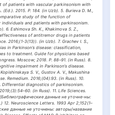
t of patients with vascular parkinsonism with
(Ed.). 2015. P. 184. (in Uzb). 5. Burieva D. M.,
mparative study of the function of
y individuals and patients with parkinsonism.
b). 6. Eshimova Sh. K., Khakimova S. Z.,
effectiveness of antitremor drugs in patients
ce. 2016;(1-3(13)). (in Uzb). 7. Grachev I. S.,
s in Parkinson’s disease: classification,
hes to treatment. Guide for physicians based
ongress. Moscow; 2018. P. 88–91. (in Russ). 8.
gnitive impairment in Parkinson’s disease.
 Kopishinskaya S. V., Gustov A. V., Makushina
ase. Remedium. 2016;(04):93. (in Russ). 10.
. Differential diagnostics of parkinsonism.
019;(3):54–60. (in Russ). 11. Life Sciences.
. (Библиографические данные не уточне-ны:
 12. Neuroscience Letters. 1993 Apr 2;152(1–
еские данные не уточнены: авторы/название