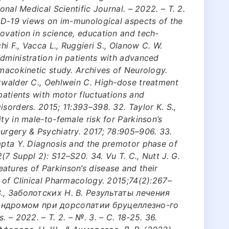
onal Medical Scientific Journal. – 2022. – Т. 2.
VID-19 views on im-munological aspects of the
ovation in science, education and tech-
hi F., Vacca L., Ruggieri S., Olanow C. W.
dministration in patients with advanced
rmacokinetic study. Archives of Neurology.
nkwalder C., Oehlwein C. High-dose treatment
patients with motor fluctuations and
sorders. 2015; 11:393–398. 32. Taylor K. S.,
ty in male-to-female risk for Parkinson’s
urgery & Psychiatry. 2017; 78:905–906. 33.
mpta Y. Diagnosis and the premotor phase of
7 Suppl 2): S12–S20. 34. Vu T. C., Nutt J. G.
atures of Parkinson’s disease and their
l of Clinical Pharmacology. 2015;74(2):267–
З., Заболотских Н. В. Результаты лечения
индромом при дорсопатии бруцеллезно-го
. – 2022. – Т. 2. – №. 3. – С. 18-25. 36.