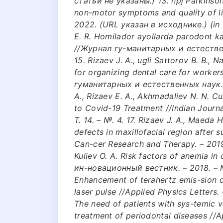
статьи не указаны.) 13. npj Parkinson
non-motor symptoms and quality of lif
2022. (URL указан в исходнике.) (in E
E. R. Homilador ayollarda parodont kasa
//Журнал гу-манитарных и естественн
15. Rizaev J. A., ugli Sattorov B. B., N
for organizing dental care for worker
гуманитарных и естественных наук. – 
A., Rizaev E. A., Akhmadaliev N. N. 
to Covid-19 Treatment //Indian Journa
Т. 14. – №. 4. 17. Rizaev J. A., Maeda 
defects in maxillofacial region after 
Can-cer Research and Therapy. – 2019. 
Kuliev O. A. Risk factors of anemia i
ин-новационный вестник. – 2018. – №. 
Enhancement of terahertz emis-sion du
laser pulse //Applied Physics Letters. –
The need of patients with sys-temic va
treatment of periodontal diseases //A