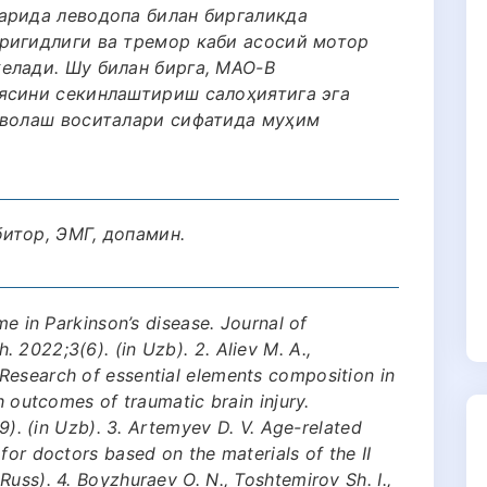
арида леводопа билан биргаликда
ригидлиги ва тремор каби асосий мотор
елади. Шу билан бирга, МАО-В
ясини секинлаштириш салоҳиятига эга
аволаш воситалари сифатида муҳим
итор, ЭМГ, допамин.
me in Parkinson’s disease. Journal of
 2022;3(6). (in Uzb). 2. Aliev M. A.,
Research of essential elements composition in
th outcomes of traumatic brain injury.
(9). (in Uzb). 3. Artemyev D. V. Age-related
for doctors based on the materials of the II
uss). 4. Boyzhuraev O. N., Toshtemirov Sh. I.,