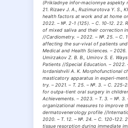
(Prikladnye infor-macionnye aspekty m
21. Rizaev J. A., Ruzimurotova Y. S., 
health factors at work and at home o
2022. – №. 2-1 (125). – С. 10-12. 22. 
of mixed saliva and their correction i
//Cardiometry. – 2022. – №. 25. – С. 1
affecting the sur-vival of patients u
Medical and Health Sciences. – 2026. – 
Umirzakov Z. B. B., Umirov S. E. Ways
Patients //Special Education. – 2022. – 
Iordanishvili A. K. Morphofunctional 
masticatory apparatus in experi-menta
try. – 2021. – Т. 25. – №. 3. – С. 225-2
for outpa-tient oral surgery in childr
Achievements. – 2023. – Т. 3. – №. 3. –
organizational measures to improve th
dermatovenerology profile //Internati
2020. – Т. 12. – №. 24. – С. 120-122. 
tissue resorption during immediate im