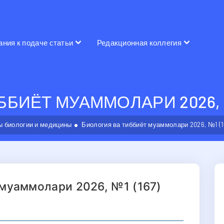
ания к подаче статьи
Редакционная коллегия
БИЁТ МУАММОЛАРИ 2026, №
 биологии и медицины
Биология ва тиббиёт муаммолари 2026, №1 (1
 муаммолари 2026, №1 (167)