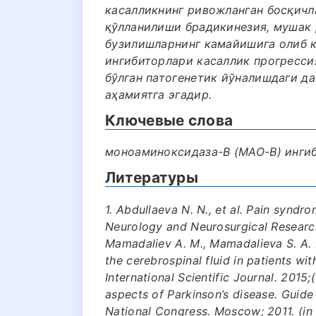
касалликнинг ривожланган босқичл
қўлланилиши брадикинезия, мушак 
бузилишларнинг камайишига олиб к
ингибиторлари касаллик прогресси
бўлган патогенетик йўналишдаги д
аҳамиятга эгадир.
Ключевые слова
моноаминоксидаза-В (МАО-В) ингиб
Литературы
1. Abdullaeva N. N., et al. Pain syndro
Neurology and Neurosurgical Research.
Mamadaliev A. M., Mamadalieva S. A. 
the cerebrospinal fluid in patients wi
International Scientific Journal. 2015;
aspects of Parkinson’s disease. Guide 
National Congress. Moscow; 2011. (in R