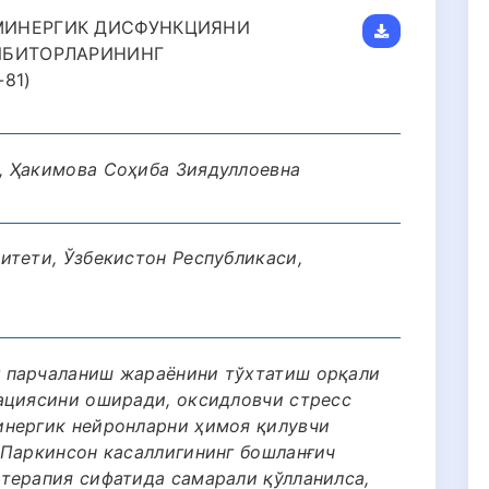
МИНЕРГИК ДИСФУНКЦИЯНИ
ИБИТОРЛАРИНИНГ
81)
, Ҳакимова Соҳиба Зиядуллоевна
итети, Ўзбекистон Республикаси,
 парчаланиш жараёнини тўхтатиш орқали
ациясини оширади, оксидловчи стресс
инергик нейронларни ҳимоя қилувчи
 Паркинсон касаллигининг бошланғич
терапия сифатида самарали қўлланилса,