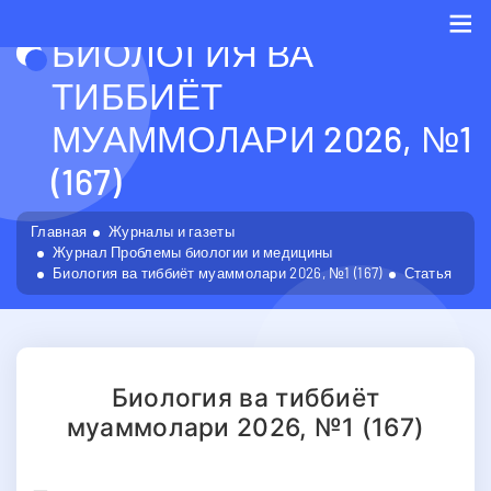
БИОЛОГИЯ ВА
Me
ТИББИЁТ
МУАММОЛАРИ 2026, №1
(167)
Главная
Журналы и газеты
Журнал Проблемы биологии и медицины
Биология ва тиббиёт муаммолари 2026, №1 (167)
Статья
Биология ва тиббиёт
муаммолари 2026, №1 (167)