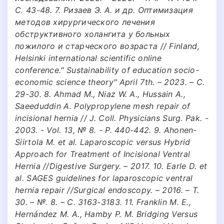
С. 43-48. 7. Ризаев Э. А. и др. Оптимизация
методов хирургического лечения
обструктивного холангита у больных
пожилого и старческого возраста // Finland,
Helsinki international scientific online
conference." Sustainability of education socio-
economic science theory" April 7th. – 2023. – С.
29-30. 8. Ahmad M., Niaz W. A., Hussain A.,
Saeeduddin A. Polypropylene mesh repair of
incisional hernia // J. Coll. Physicians Surg. Раk. -
2003. - Vol. 13, № 8. - P. 440-442. 9. Ahonen-
Siirtola M. et al. Laparoscopic versus Hybrid
Approach for Treatment of Incisional Ventral
Hernia //Digestive Surgery. – 2017. 10. Earle D. et
al. SAGES guidelines for laparoscopic ventral
hernia repair //Surgical endoscopy. – 2016. – Т.
30. – №. 8. – С. 3163-3183. 11. Franklin M. E.,
Hernández M. A., Hamby P. M. Bridging Versus