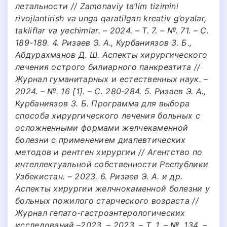
летальности // Zamonaviy ta’lim tizimini
rivojlantirish va unga qaratilgan kreativ g’oyalar,
takliflar va yechimlar. – 2024. – Т. 7. – №. 71. – С.
189-189. 4. Ризаев Э. А., Курбаниязов З. Б.,
Абдурахманов Д. Ш. Аспекты хирургического
лечения острого билиарного панкреатита //
Журнал гуманитарных и естественных наук. –
2024. – №. 16 [1]. – С. 280-284. 5. Ризаев Э. А.,
Курбаниязов З. Б. Программа для выбора
способа хирургического лечения больных с
осложненными формами желчекаменной
болезни с применением диапевтических
методов и рентген хирургии // Агентство по
интеллектуальной собственности Республики
Узбекистан. – 2023. 6. Ризаев Э. А. и др.
Аспекты хирургии желчнокаменной болезни у
больных пожилого старческого возраста //
Журнал гепато-гастроэнтерологических
исследований.–2023. – 2023. – Т. 1. – №. 134. –