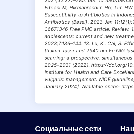
2021;32:277–285. doi: 10.1080/095466
Fitriani M, Hikmahrachim HG, Lim HW.
Susceptibility to Antibiotics in Indon
Antibiotics (Basel). 2023 Jan 11;12(1)
36671346 Free PMC article. Review. 12
adolescents: current and new treatmen
2023;7:136–144. 13. Lu, K., Cai, S. E
thulium laser and 2940 nm Er:YAG lase
scarring: a prospective, simultaneous s
2025–2031 (2022). https://doi.org/10
Institute for Health and Care Excellen
vulgaris: management. NICE guidelin
January 2024]. Available online: htt
Социальные сети
Наш