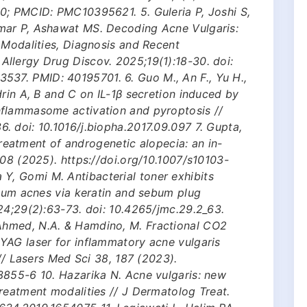
0; PMCID: PMC10395621. 5. Guleria P, Joshi S,
mar P, Ashawat MS. Decoding Acne Vulgaris:
 Modalities, Diagnosis and Recent
llergy Drug Discov. 2025;19(1):18-30. doi:
7. PMID: 40195701. 6. Guo M., An F., Yu H.,
drin A, B and C on IL-1β secretion induced by
nflammasome activation and pyroptosis //
 doi: 10.1016/j.biopha.2017.09.097 7. Gupta,
 treatment of androgenetic alopecia: an in-
108 (2025). https://doi.org/10.1007/s10103-
, Gomi M. Antibacterial toner exhibits
rium acnes via keratin and sebum plug
24;29(2):63-73. doi: 10.4265/jmc.29.2_63.
hmed, N.A. & Hamdino, M. Fractional CO2
YAG laser for inflammatory acne vulgaris
 // Lasers Med Sci 38, 187 (2023).
3855-6 10. Hazarika N. Acne vulgaris: new
reatment modalities // J Dermatolog Treat.