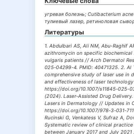
Ключевые слова
угревая болезнь; Cutibacterium acne
тулиевый лазер, ретиноловая сыво
Литературы
1. Abdulbari AS, Ali NM, Abu-Raghif 
azithromycin on specific biochemica
vulgaris patients // Arch Dermatol Re
025-04299-4. PMID: 40471325. 2. Al Ti
comprehensive study of laser use in d
and effectiveness of laser technology 
https://doi.org/10.1007/s11845-025-03
(2024). Laser-Assisted Drug Delivery.
Lasers in Dermatology // Updates in C
https://doi.org/10.1007/978-3-031-711
Rucinski G, Venkatess V, Sufraz A, Do
Systematic review of clinical practice
between January 2017 and July 2021 /