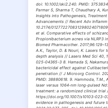
doi: 10.1002/ski2.240. PMID: 3753834
Parmar S, Sharma T, Chaudhary A, Ku
Insights into Pathogenesis, Treatment
Advancements // Recent Adv Inflamm A
10.2174/012772270831298024071809353
et al. Comparative effects of schizan
Propionibacterium acnes via NLRP3 i
Biomed Pharmacother. 2017;96:129–136.
A.K., Taylor, D. & Nouri, K. Lasers for
depth analysis // Lasers Med Sci 40, 
025-04365-3 8. Hamada S, Nakamura Y
bactericidal effect against Cutibacte
penetration // J Microorg Control. 20
PMID: 38880618. 9. Hammoda, T.M., A
laser versus 1064-nm long-pulsed Nd:
treatment: a randomized clinical trial
https://doi.org/10.1007/s10103-023-0
evidence in pathogenesis and future t