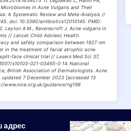
34.2019.1654075 11. Legiawati L, Halim PA,
 Microbiomes in Acne Vulgaris and Their
esia: A Systematic Review and Meta-Analysis //
:145. doi: 10.3390/antibiotics12010145. PMID:
. Leyton A.M., Ravenscroft J. Acne vulgaris in
ts // Lancet Child Adolesc Health.
fficacy and safety comparison between 1927 nm
r in the treatment of facial atrophic acne
pilt-face clinical trial // Lasers Med Sci 37,
.1007/s10103-021-03465-0 14. National
ce, British Association of Dermatologists. Acne
e, updated 7 December 2023 [accessed 13
ps://www.nice.org.uk/guidance/ng198
 адрес