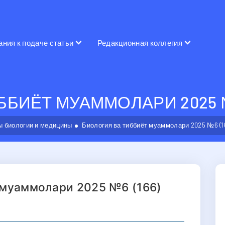
ания к подаче статьи
Редакционная коллегия
БИЁТ МУАММОЛАРИ 2025 №6
 биологии и медицины
Биология ва тиббиёт муаммолари 2025 №6 (1
 муаммолари 2025 №6 (166)