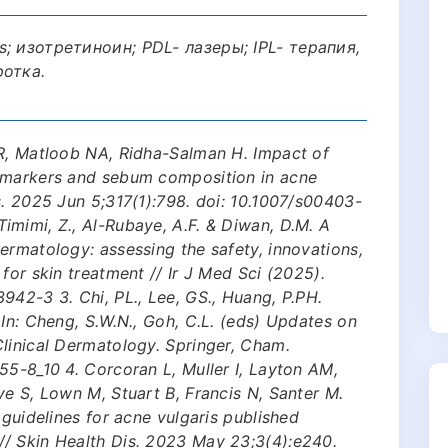
s; изотретиноин; PDL- лазеры; IPL- терапия,
ротка.
AR, Matloob NA, Ridha-Salman H. Impact of
l markers and sebum composition in acne
s. 2025 Jun 5;317(1):798. doi: 10.1007/s00403-
mimi, Z., Al-Rubaye, A.F. & Diwan, D.M. A
ermatology: assessing the safety, innovations,
for skin treatment // Ir J Med Sci (2025).
942-3 3. Chi, PL., Lee, GS., Huang, P.PH.
 In: Cheng, S.W.N., Goh, C.L. (eds) Updates on
linical Dermatology. Springer, Cham.
55-8_10 4. Corcoran L, Muller I, Layton AM,
ve S, Lown M, Stuart B, Francis N, Santer M.
 guidelines for acne vulgaris published
/ Skin Health Dis. 2023 May 23;3(4):e240.