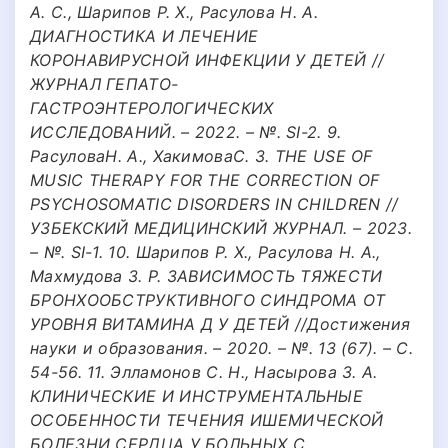
А. С., Шарипов Р. Х., Расулова Н. А.
ДИАГНОСТИКА И ЛЕЧЕНИЕ
КОРОНАВИРУСНОЙ ИНФЕКЦИИ У ДЕТЕЙ //
ЖУРНАЛ ГЕПАТО-
ГАСТРОЭНТЕРОЛОГИЧЕСКИХ
ИССЛЕДОВАНИЙ. – 2022. – №. SI-2. 9.
РасуловаН. А., ХакимоваС. З. THE USE OF
MUSIC THERAPY FOR THE CORRECTION OF
PSYCHOSOMATIC DISORDERS IN CHILDREN //
УЗБЕКСКИЙ МЕДИЦИНСКИЙ ЖУРНАЛ. – 2023.
– №. SI-1. 10. Шарипов Р. Х., Расулова Н. А.,
Махмудова З. Р. ЗАВИСИМОСТЬ ТЯЖЕСТИ
БРОНХООБСТРУКТИВНОГО СИНДРОМА ОТ
УРОВНЯ ВИТАМИНА Д У ДЕТЕЙ //Достижения
науки и образования. – 2020. – №. 13 (67). – С.
54-56. 11. Элламонов С. Н., Насырова З. А.
КЛИНИЧЕСКИЕ И ИНСТРУМЕНТАЛЬНЫЕ
ОСОБЕННОСТИ ТЕЧЕНИЯ ИШЕМИЧЕСКОЙ
БОЛЕЗНИ СЕРДЦА У БОЛЬНЫХ C