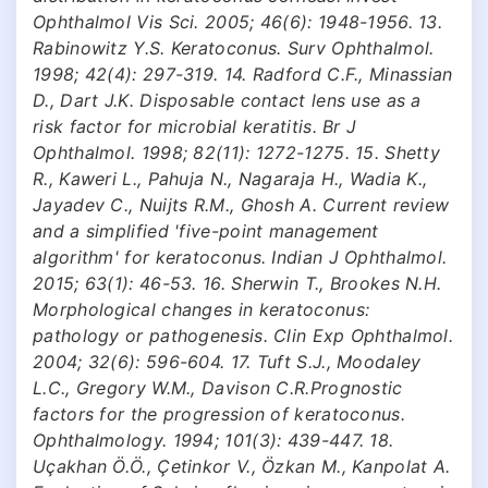
Ophthalmol Vis Sci. 2005; 46(6): 1948-1956. 13.
Rabinowitz Y.S. Keratoconus. Surv Ophthalmol.
1998; 42(4): 297-319. 14. Radford C.F., Minassian
D., Dart J.K. Disposable contact lens use as a
risk factor for microbial keratitis. Br J
Ophthalmol. 1998; 82(11): 1272-1275. 15. Shetty
R., Kaweri L., Pahuja N., Nagaraja H., Wadia K.,
Jayadev C., Nuijts R.M., Ghosh A. Current review
and a simplified 'five-point management
algorithm' for keratoconus. Indian J Ophthalmol.
2015; 63(1): 46-53. 16. Sherwin T., Brookes N.H.
Morphological changes in keratoconus:
pathology or pathogenesis. Clin Exp Ophthalmol.
2004; 32(6): 596-604. 17. Tuft S.J., Moodaley
L.C., Gregory W.M., Davison C.R.Prognostic
factors for the progression of keratoconus.
Ophthalmology. 1994; 101(3): 439-447. 18.
Uçakhan Ö.Ö., Çetinkor V., Özkan M., Kanpolat A.