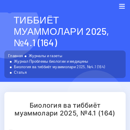
БИОЛОГИЯ ВА
ТИББИЁТ
Me
МУАММОЛАРИ 2025,
№4.1 (164)
Главная
Журналы и газеты
Журнал Проблемы биологии и медицины
Биология ва тиббиёт муаммолари 2025, №4.1 (164)
Статья
Биология ва тиббиёт
муаммолари 2025, №4.1 (164)