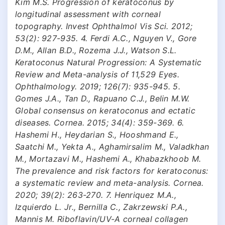
Kim M.S. Progression of keratoconus by
longitudinal assessment with corneal
topography. Invest Ophthalmol Vis Sci. 2012;
53(2): 927-935. 4. Ferdi A.C., Nguyen V., Gore
D.M., Allan B.D., Rozema J.J., Watson S.L.
Keratoconus Natural Progression: A Systematic
Review and Meta-analysis of 11,529 Eyes.
Ophthalmology. 2019; 126(7): 935-945. 5.
Gomes J.A., Tan D., Rapuano C.J., Belin M.W.
Global consensus on keratoconus and ectatic
diseases. Cornea. 2015; 34(4): 359-369. 6.
Hashemi H., Heydarian S., Hooshmand E.,
Saatchi M., Yekta A., Aghamirsalim M., Valadkhan
M., Mortazavi M., Hashemi A., Khabazkhoob M.
The prevalence and risk factors for keratoconus:
a systematic review and meta-analysis. Cornea.
2020; 39(2): 263-270. 7. Henriquez M.A.,
Izquierdo L. Jr., Bernilla C., Zakrzewski P.A.,
Mannis M. Riboflavin/UV-A corneal collagen