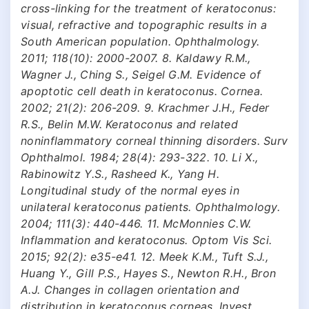
cross-linking for the treatment of keratoconus:
visual, refractive and topographic results in a
South American population. Ophthalmology.
2011; 118(10): 2000-2007. 8. Kaldawy R.M.,
Wagner J., Ching S., Seigel G.M. Evidence of
apoptotic cell death in keratoconus. Cornea.
2002; 21(2): 206-209. 9. Krachmer J.H., Feder
R.S., Belin M.W. Keratoconus and related
noninflammatory corneal thinning disorders. Surv
Ophthalmol. 1984; 28(4): 293-322. 10. Li X.,
Rabinowitz Y.S., Rasheed K., Yang H.
Longitudinal study of the normal eyes in
unilateral keratoconus patients. Ophthalmology.
2004; 111(3): 440-446. 11. McMonnies C.W.
Inflammation and keratoconus. Optom Vis Sci.
2015; 92(2): e35-e41. 12. Meek K.M., Tuft S.J.,
Huang Y., Gill P.S., Hayes S., Newton R.H., Bron
A.J. Changes in collagen orientation and
distribution in keratoconus corneas. Invest