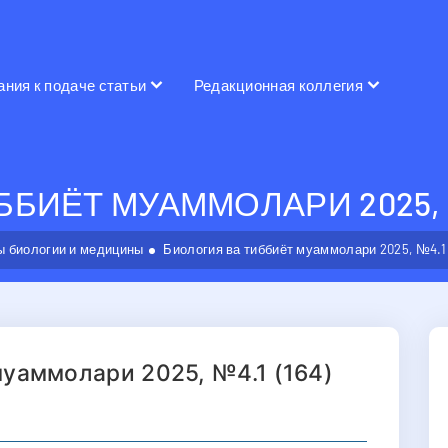
ания к подаче статьи
Редакционная коллегия
БИЁТ МУАММОЛАРИ 2025, №4
 биологии и медицины
Биология ва тиббиёт муаммолари 2025, №4.1 
муаммолари 2025, №4.1 (164)