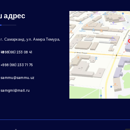
 адрес
г. Самарканд, ул. Амира Темура,
18
+998(66) 233 08 41
+998 (66) 233 71 75
sammu@sammu.uz
samgmi@mail.ru