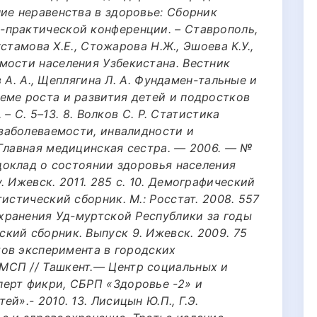
ие неравенства в здоровье: Cборник
практической конференции. – Ставрополь,
Рустамова Х.Е., Стожарова Н.Ж., Эшоева К.У.,
мости населения Узбекистана. Вестник
ов А. А., Щеплягина Л. А. Фундамен-тальные и
еме роста и развития детей и подростков
. – С. 5–13. 8. Волков С. Р. Статистика
 заболеваемости, инвалидности и
/Главная медицинская сестра. — 2006. — №
 доклад о состоянии здоровья населения
 Ижевск. 2011. 285 с. 10. Демографический
истический сборник. М.: Росстат. 2008. 557
охранения Уд-муртской Республики за годы
кий сборник. Выпуск 9. Ижевск. 2009. 75
атов эксперимента в городских
МСП // Ташкент.— Центр социальных и
ерт фикри, СБРП «Здоровье -2» и
й».- 2010. 13. Лисицын Ю.П., Г.Э.