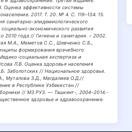
е и здравоохранение. Третье издание.
В.В. Оценка эффективности системы
аселение. 2017. Т. 20. № 4. С. 119–134. 15.
ния санитарно-эпидемиологического
х социально-экономического развития
 2010 года // Гигиена и санитария. – 2002.
ргая М.А., Меметов С.С., Шевченко С.Б.,
Принципы формирования врачебного
 Медико-социальная экспертиза и
. Усова Л.В. Оценка здоровья населения
Т.Б. Заболотских // Национальное здоровье.
А., Муталова З.Д., Магдалиев О.Д.//
ние в Республике Узбекистан //
орники // МЗ РУЗ. — Ташкент-, 2004–2014.-
 Общественное здоровье и здравоохранение.