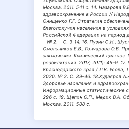
Улумбекова. Общественное здоровь
Москва. 2011. 541 с. 14. Назарова 
здравоохранения в России // Народон
Онищенко Г.Г. Стратегия обеспече
благополучия населения в условия
Российской Федерации на период до
– № 2. – С. 3-14. 16. Пузин С.Н., Шу
Смольников Е.В., Гончарова О.В. 
заключения. Клинический диагноз.
реабилитация. 2017; 20(1): 46–9. 17
Краснодарского края / Л.В. Усова, 
2020. № 2. С. 39–46. 18.Худаяров А.
Здоровье населения и здравоохране
Информационные статистические сб
296 с. 19. Щепин О.П., Медик В.А.
Москва. 2011. 588 с.