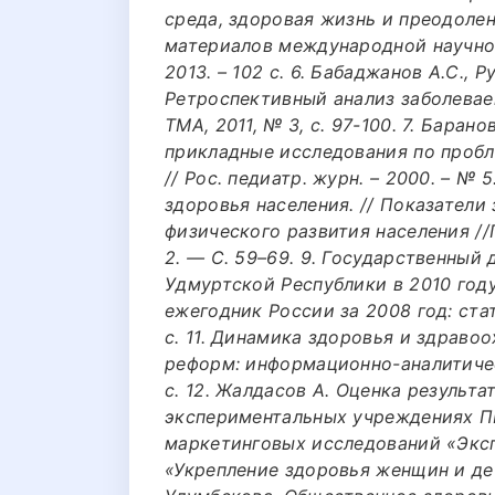
среда, здоровая жизнь и преодолен
материалов международной научно-
2013. – 102 с. 6. Бабаджанов А.С., 
Ретроспективный анализ заболевае
ТМА, 2011, № 3, с. 97-100. 7. Баран
прикладные исследования по пробл
// Рос. педиатр. журн. – 2000. – № 5
здоровья населения. // Показатели
физического развития населения /
2. — С. 59–69. 9. Государственный
Удмуртской Республики в 2010 году.
ежегодник России за 2008 год: стат
с. 11. Динамика здоровья и здраво
реформ: информационно-аналитичес
с. 12. Жалдасов А. Оценка результ
экспериментальных учреждениях П
маркетинговых исследований «Эксп
«Укрепление здоровья женщин и дете