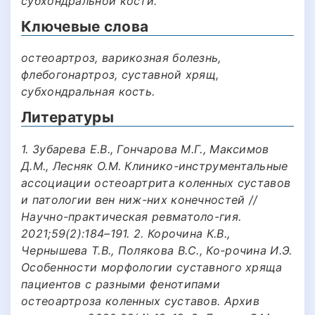
субхондральной кости.
Ключевые слова
остеоартроз, варикозная болезнь,
флебогонартроз, суставной хрящ,
субхондральная кость.
Литературы
1. Зубарева Е.В., Гончарова М.Г., Максимов
Д.М., Лесняк О.М. Клинико-инструментальные
ассоциации остеоартрита коленных суставов
и патологии вен ниж-них конечностей //
Научно-практическая ревматоло-гия.
2021;59(2):184–191. 2. Корочина К.В.,
Чернышева Т.В., Полякова В.С., Ко-рочина И.Э.
Особенности морфологии суставного хряща
пациентов с разными фенотипами
остеоартроза коленных суставов. Архив