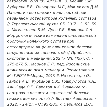
патологии. 2020;82(4):13–18. 3. Лесняк О.М.,
Зубарева Е.В., Гончарова М.Г., Мак-симов Д.М.
Патология вен нижних конечностей при
первичном остеоартрозе коленных суставов
// Терапевтический архив 05, 2017. -С. 53-59.
4. Мамасолиев Б.М., Деев Р.В., Блинова С.А.
Морфо-логические изменения синовиальной
оболочки колен-ного сустава при
остеоартрозе на фоне варикозной болезни
сосудов нижних конечностей // Проблемы
биологии и медицины. 2024.- №6 (157). С. -
275-277. 5. Насонов Е.Л., ред. Российские
клинические реко-мендации. Ревматология.
М.: ГЭОТАР-Медиа; 2017. 6. Неъматзода О.,
Гаибов А.Д., Курбанов С.Х., Тошпу-лотов Х.А.,
Али-Заде С.Г., Баратов А.К. Значение го-
нартроза в развитии варикозной болезни
нижних ко-нечностей // Вестник Авиценны. -
2022. - 24(2). - С.193-203. 7. Саркисов Д.С.,