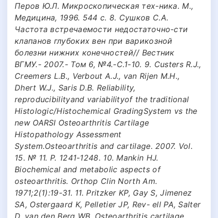
Перов Ю.Л. Микроскопическая тех-ника. М.,
Медицина, 1996. 544 с. 8. Сушков С.А.
Частота встречаемости недостаточно-сти
клапанов глубоких вен при варикозной
болезни нижних конечностей// Вестник
ВГМУ.- 2007.- Том 6, №4.-С.1-10. 9. Custers R.J.,
Creemers L.B., Verbout A.J., van Rijen M.H.,
Dhert W.J., Saris D.B. Reliability,
reproducibilityand variabilityof the traditional
Histologic/Histochemical GradingSystem vs the
new OARSI Osteoarthritis Cartilage
Histopathology Assessment
System.Osteoarthritis and cartilage. 2007. Vol.
15. № 11. P. 1241-1248. 10. Mankin HJ.
Biochemical and metabolic aspects of
osteoarthritis. Orthop Clin North Am.
1971;2(1):19-31. 11. Pritzker KP, Gay S, Jimenez
SA, Ostergaard K, Pelletier JP, Rev- ell PA, Salter
D, van den Berg WB. Osteoarthritis cartilage