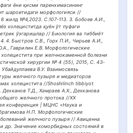
пуфаги ёни қисми паренхимасининг
ит шароитидаги морфологияси //
 жилд №4,2023. С.107-113. 3. Бобоев A.И.,
ёз холециститда қуён ўт пуфаги
трик ўзгаришлар // Биология ва тиббиёт
 4. Быстров С.В., Горх П.И., Чирьев А.И.,
 О.А., Гаврилин Е.В. Морфологические
 холецистита при желчнокаменной болезни
стической хирургии № 4 (55), 2015, С. 43-
., Убайдуллаева В.У. Взаимосвязь
туры желчного пузыря и медиаторов
х холецистита //Shoshilinch tibbiyot
6. Дехканов Т.Д., Хамраев А.Х., Дехканова
 общего желчного протока //XX
ая конференция | МЦНС «Наука и
 Ибрагимова Н.П. Морфологические
болеваний желчного пузыря // Авиценна
А. и др. Значение коморбидных состояний в