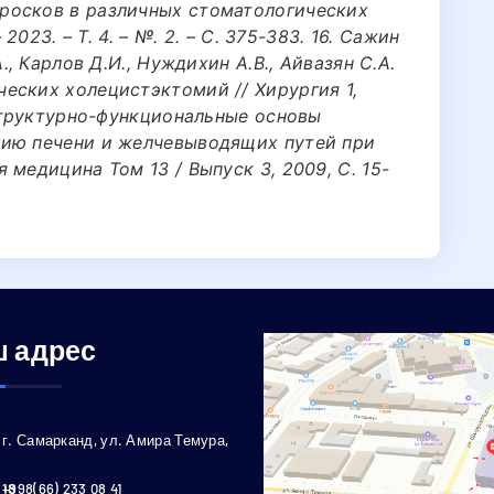
росков в различных стоматологических
2023. – Т. 4. – №. 2. – С. 375-383. 16. Сажин
., Карлов Д.И., Нуждихин А.В., Айвазян С.А.
еских холецистэктомий // Хирургия 1,
 Структурно-функциональные основы
гию печени и желчевыводящих путей при
 медицина Том 13 / Выпуск 3, 2009, С. 15-
 адрес
г. Самарканд, ул. Амира Темура,
18
+998(66) 233 08 41