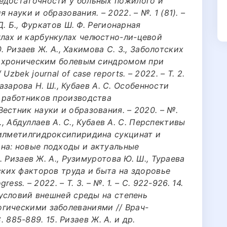
едостаточности у больных пожилого и
науки и образования. – 2022. – №. 1 (81). –
 Д. Б., Фуркатов Ш. Ф. Регионарная
лах и карбункулах челюстно-ли-цевой
10. Ризаев Ж. А., Хакимова С. З., Заболотских
 с хроническим болевым синдромом при
zbek journal of case reports. – 2022. – Т. 2.
, Назарова Н. Ш., Кубаев А. С. Особенности
у работников производства
естник науки и образования. – 2020. – №.
 А., Абдуллаев А. С., Кубаев А. С. Перспективы
тилметилгидроксипиридина сукцинат и
на: новые подходы и актуальные
3. Ризаев Ж. А., Рузимуротова Ю. Ш., Тураева
ских факторов труда и быта на здоровье
ess. – 2022. – Т. 3. – №. 1. – С. 922-926. 14.
е условий внешней среды на степень
гическими заболеваниями // Врач-
С. 885-889. 15. Ризаев Ж. А. и др.