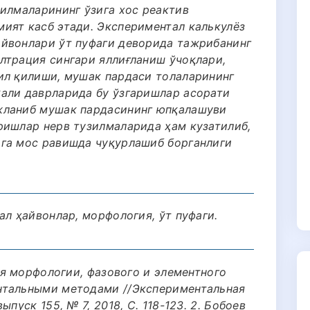
зилмаларининг ўзига хос реактив
ият касб этади. Экспериментал калькулёз
йвонлари ўт пуфаги деворида тажрибанинг
лтрация сингари яллиғланиш ўчоқлари,
ил қилиши, мушак пардаси толаларининг
али даврларида бу ўзгаришлар асорати
жланиб мушак пардасининг юпқалашуви
ришлар нерв тузилмаларида ҳам кузатилиб,
га мос равишда чуқурлашиб борганлиги
ал ҳайвонлар, морфология, ўт пуфаги.
ния морфологии, фазового и элементного
нтальными методами //Экспериментальная
пуск 155, № 7, 2018, С. 118-123. 2. Бобоев