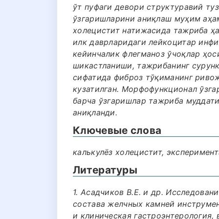
ўт пуфаги девори структуравий ту
ўзгаришларини аниқлаш муҳим аҳам
холецистит натижасида тажриба ҳа
илк даврларидаги лейкоцитар инфи
кейинчалик флегманоз ўчоқлар ҳос
шикастланиши, тажрибанинг сурунк
сифатида фиброз тўқиманинг риво
кузатилган. Морфофункционал ўзга
барча ўзгаришлар тажриба муддати
аниқланди.
Ключевые слова
калькулёз холецистит, эксперимент
Литературы
1. Асадчиков В.Е. и др. Исследова
состава желчных камней инструме
и клиническая гастроэнтерология, вы