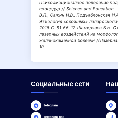
Психоэмоционалное поведение под
процедур // Science and Education. – 
В.П., Сажин И.В., Подъяблонская И.А
Этиология «сложных» лапароскопич
2016 С. 61-66. 17. Шамирзаев Б.Н.
лазерных воздействий на морфоло
желчнокаменной болезни //Лазерная
19.
Социальные сети
Наш
Telegram
Telegram bot