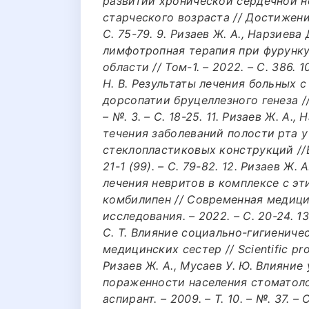
развитии хронической сердечной н
старческого возраста // Достижения 
С. 75-79. 9. Ризаев Ж. А., Нарзиева
лимфотропная терапия при фурунку
области // Том-1. – 2022. – С. 386. 
Н. В. Результаты лечения больных
дорсопатии бруцеллезного генеза // U
– №. 3. – С. 18-25. 11. Ризаев Ж. А.
течения заболеваний полости рта 
стеклопластиковых конструкций //В
21-1 (99). – С. 79-82. 12. Ризаев Ж.
лечения невритов в комплексе с э
комбилипен // Современная медици
исследования. – 2022. – С. 20-24. 1
С. Т. Влияние социально-гигиениче
медицинских сестер // Scientific progr
Ризаев Ж. А., Мусаев У. Ю. Влияни
пораженности населения стоматоло
аспирант. – 2009. – Т. 10. – №. 37. – 