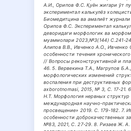
A.И., Орипов Ф.С. Қуён жигари ўт 
экспериментал калькулёз холецист
Биомедитцина ва амалиёт журнали 8
Орипов Ф.С. Экспериментал калькул
деворидаги морфологик ва морфоме
муаммолари 2023,№3(144) С.241-244.
Алипов В.В., Ивченко А.О., Ивченко
особенности течения хронического
// Вопросы реконструктивной и пла
46. 5. Вервекина Т.А., Магрупов Б.А
морфологических изменений струк
воспаления при деструктивных форма
axborotnomasi, 2015, № 3, С. 17-21. 
Н.Т. Морфология нервных структур
международная научно-практическ
просвещение» 2019. С. 179-182. 7.
особенности доброкачественных за
№83, 2021, С. 27-29. 8. Ризаев Ж. 