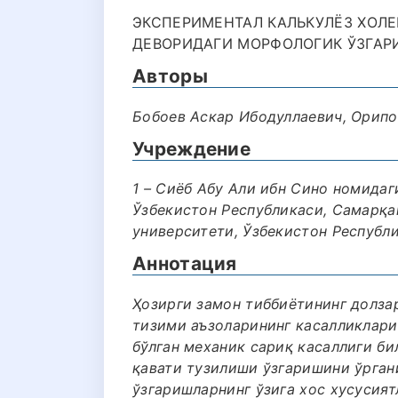
ЭКСПЕРИМЕНТАЛ КАЛЬКУЛЁЗ ХОЛЕ
ДЕВОРИДАГИ МОРФОЛОГИК ЎЗГАРИ
Авторы
Бобоев Аскар Ибодуллаевич, Орип
Учреждение
1 – Сиёб Абу Али ибн Сино номида
Ўзбекистон Республикаси, Самарқан
университети, Ўзбекистон Республ
Аннотация
Ҳозирги замон тиббиётининг долза
тизими аъзоларининг касалликлари
бўлган механик сариқ касаллиги би
қавати тузилиши ўзгаришини ўрган
ўзгаришларнинг ўзига хос хусусият