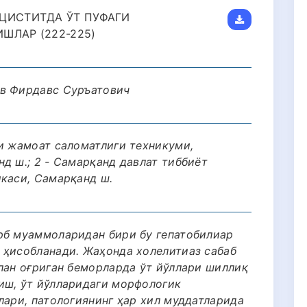
ЦИСТИТДА ЎТ ПУФАГИ
ШЛАР (222-225)
ов Фирдавс Суръатович
ги жамоат саломатлиги техникуми,
д ш.; 2 - Самарқанд давлат тиббиёт
икаси, Самарқанд ш.
рб муаммоларидан бири бу гепатобилиар
 ҳисобланади. Жаҳонда холелитиаз сабаб
лан оғриган беморларда ўт йўллари шиллиқ
иш, ўт йўлларидаги морфологик
лари, патологиянинг ҳар хил муддатларида