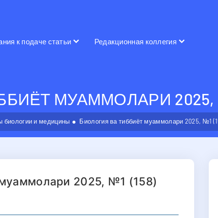
ания к подаче статьи
Редакционная коллегия
БИЁТ МУАММОЛАРИ 2025, №
 биологии и медицины
Биология ва тиббиёт муаммолари 2025, №1 (1
 муаммолари 2025, №1 (158)