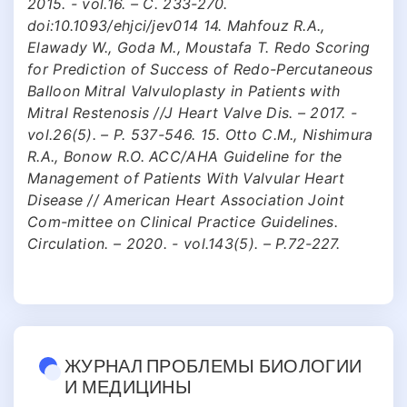
2015. - vol.16. – С. 233-270.
doi:10.1093/ehjci/jev014 14. Mahfouz R.A.,
Elawady W., Goda M., Moustafa T. Redo Scoring
for Prediction of Success of Redo-Percutaneous
Balloon Mitral Valvuloplasty in Patients with
Mitral Restenosis //J Heart Valve Dis. – 2017. -
vol.26(5). – Р. 537-546. 15. Otto C.M., Nishimura
R.A., Bonow R.O. ACC/AHA Guideline for the
Management of Patients With Valvular Heart
Disease // American Heart Association Joint
Com-mittee on Clinical Practice Guidelines.
Circulation. – 2020. - vol.143(5). – Р.72-227.
ЖУРНАЛ ПРОБЛЕМЫ БИОЛОГИИ
И МЕДИЦИНЫ