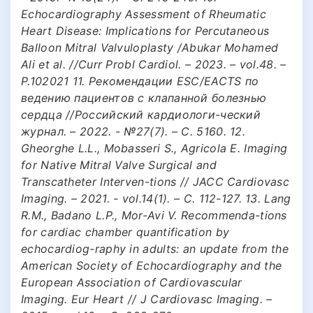
Echocardiography Assessment of Rheumatic
Heart Disease: Implications for Percutaneous
Balloon Mitral Valvuloplasty /Abukar Mohamed
Ali et al. //Curr Probl Cardiol. – 2023. – vol.48. –
P.102021 11. Рекомендации ESC/EACTS по
ведению пациентов с клапанной болезнью
сердца //Российский кардиологи-ческий
журнал. – 2022. - №27(7). – С. 5160. 12.
Gheorghe L.L., Mobasseri S., Agricola E. Imaging
for Native Mitral Valve Surgical and
Transcatheter Interven-tions // JACC Cardiovasc
Imaging. – 2021. - vol.14(1). – С. 112-127. 13. Lang
R.M., Badano L.P., Mor-Avi V. Recommenda-tions
for cardiac chamber quantification by
echocardiog-raphy in adults: an update from the
American Society of Echocardiography and the
European Association of Cardiovascular
Imaging. Eur Heart // J Cardiovasc Imaging. –