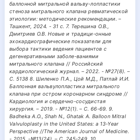
баллонной митральной вальву-лопластики
стеноза митрального клапана ревматической
этиологии: методические рекомендации. –
Ташкент, 2024. - 31 с. 7. Терешина О.В.,
Дмитриев О.В. Новые и традици-онные
эхокардиографические показатели для
выбора тактики ведения пациентов с
дегенеративными заболе-ваниями
митрального клапана // Российский
кардиологический журнал. – 2022. - №27(8). –
С. 5138 8. Шиленко П.А., Цой М.Д., Патлай И.И.
Баллонная вальвулопластика митрального
клапана при остром коронарном синдроме //
Кардиология и сердечно-сосудистая
хирургия. – 2019. - №12(1). – С. 66-69. 9.
Badheka A.O., Shah N., Ghatak A. Balloon Mitral
Valvuloplasty in the United States: a 13-Year
Perspective //The American Journal of Medicine.
- 2015. -№13(24). – С. 245-249. 10.