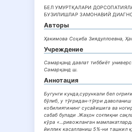
БЕЛ УМУРТҚАЛАРИ ДОРСОПАТИЯЛ
БУЗИЛИШЛАР ЗАМОНАВИЙ ДИАГНОС
Авторы
Ҳакимова Соҳиба Зиядуллоевна, Ҳ
Учреждение
Самарқанд давлат тиббиёт универс
Самарқанд ш.
Аннотация
Бугунги кунда,сурункали бел оғри
бўлиб, у тўғридан-тўғри даволани
кобилиятининг сусайишига ва ноги
сабаб булади .Жаҳон соғлиқни сақ
кўра «...ривожланган мамлакатлард
йиллик касалланиш 5%-ни ташкил қ