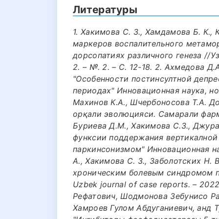
Литературы
1. Хакимова С. З., Хамдамова Б. К.
маркеров воспалительного метамо
дорсопатиях различного генеза //Уз
2. – №. 2. – С. 12-18. 2. Ахмедова Д
"Особенности постинсултной депре
периодах" Инновационная наука, но. 
Махинов К.А., Шчербоносова Т.А. 
орқали эволюцияси. Самарали фармак
Буриева Д.М., Хакимова С.З., Джур
функсии поддержания вертикалной 
паркинсонизмом" Инновационная наук
А., Хакимова С. З., Заболотских Н. 
хроническим болевым синдромом пр
Uzbek journal of case reports. – 2022
Рефатович, Шодмонова Зебунисо Ра
Хамроев Гулом Абдуганиевич, анд 