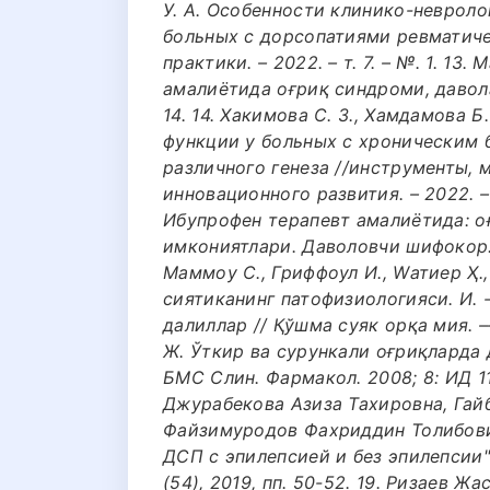
У. А. Особенности клинико-невроло
больных с дорсопатиями ревматиче
практики. – 2022. – т. 7. – №. 1. 13
амалиётида оғриқ синдроми, давола
14. 14. Хакимова С. З., Хамдамова Б
функции у больных с хроническим
различного генеза //инструменты,
инновационного развития. – 2022. – 
Ибупрофен терапевт амалиётида: 
имкониятлари. Даволовчи шифокор. -
Маммоу С., Гриффоул И., Wатиер Ҳ.,
сиятиканинг патофизиологияси. И. 
далиллар // Қўшма суяк орқа мия. –– 
Ж. Ўткир ва сурункали оғриқларда
БМC Cлин. Фармакол. 2008; 8: ИД 11
Джурабекова Азиза Тахировна, Гай
Файзимуродов Фахриддин Толибови
ДСП с эпилепсией и без эпилепсии"
(54), 2019, пп. 50-52. 19. Ризаев 