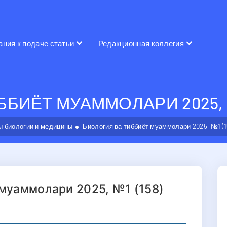
ания к подаче статьи
Редакционная коллегия
БИЁТ МУАММОЛАРИ 2025, №
 биологии и медицины
Биология ва тиббиёт муаммолари 2025, №1 (1
 муаммолари 2025, №1 (158)