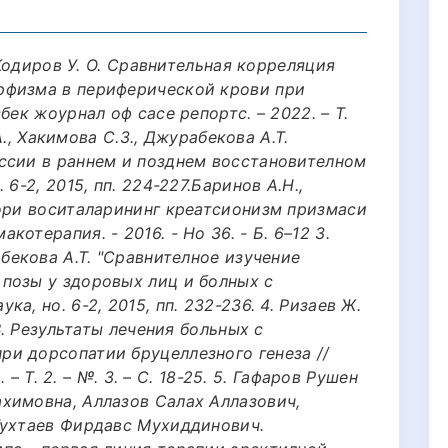
, Кодиров У. О. Сравнительная корреляция
рфизма в периферической крови при
бек жоурнал оф cасе репортс. – 2022. – Т.
.А., Хакимова С.З., Джурабекова А.Т.
ссии в раннем и позднем восстановителном
6-2, 2015, пп. 224-227.Баринов А.Н.,
Дори воситаларининг креатсионизм призмаси
отерапия. - 2016. - Но 36. - Б. 6–12 3.
абекова А.Т. "Сравнителное изучение
позы у здоровых лиц и болных с
а, но. 6-2, 2015, пп. 232-236. 4. Ризаев Ж.
В. Результаты лечения больных с
и дорсопатии бруцеллезного генеза //
. – Т. 2. – №. 3. – С. 18-25. 5. Гафаров Рушен
химовна, Аллазов Салах Аллазович,
Тухтаев Фирдавс Мухиддинович.