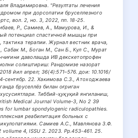
аля Владимировна. "Резултаты лечения
ндромом при дорсопатии бруселлезного
с, вол. 2, но. 3, 2022, пп. 18-25.
ибаев, Р., Самиев, А., Мамурова, И., &
нный потенциал спастичной мышцы при
 тактика терапии. Журнал вестник врача,
., Сабак М., Боган М., Cан Б., Кул С., Мурат
санчиғини даволашда ИВ декскетопрофен
молни солиштириш: Рандомизе назорат
018 йил апрел; 36(4):571–576. дои: 10.1016/
14-сентябр. 22. Хакимова С.З., Атоходжаева
нганда бруселлёз билан оғриган
хусусиятлари. Тиббий-ҳуқуқий янгиланиш,
itish Medical Journal Volume-3, No 2 39
es for lumbar spondylogenic radiculopathies.
Комплексная реабилитация больных с
кулопатиями. Самиев А.С., Мавлянова З.Ф.
 voliume 4, ISSU 2. 2023. Pp.453-461. 25.