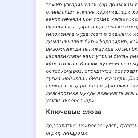
томир ўзгаришлари ҳар доим ҳам в
олинмайди, клиник кўринишлари ҳа
веноз генезли қон томир касаллик
бузилишига қараганда анча кенгро
гипоксияга жуда сезгир эканлиги и
димланишнинг бир ифодасидир, қай
ривожланиши натижасида ҳосил бўл
касалликлари вақт ўтиши билан ри
кўрсатилган. Клиник куринишлар м
остеохондроз, спондилоз, остеоарт
туғма мойиллик билан кучаяди. Ди
аниқлашга қаратилган. Даволаш та
диагностика мухум ахамиятга эга. 
усули ҳисобланади.
Ключевые слова
дорсопатия, нейроваскуляр, дуплек
оғриқ синдроми.