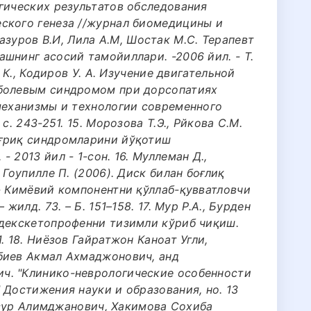
гических результатов обследования
ского генеза //журнал биомедицины и
. Мазуров В.И, Лила А.М, Шостак М.С. Терапевт
шнинг асосий тамойиллари. -2006 йил. - Т.
. К., Кодиров У. А. Изучение двигательной
 болевым синдромом при дорсопатиях
 механизмы и технологии современного
с. 243-251. 15. Морозова Т.Э., Рйкова С.М.
оғриқ синдромларини йўқотиш
 2013 йил - 1-сон. 16. Муллеман Д.,
 Гоупилле П. (2006). Диск билан боғлиқ
- Кимёвий компонентни қўллаб-қувватловчи
жилд. 73. – Б. 151–158. 17. Мур Р.А., Бурден
 декскетопрофенни тизимли кўриб чиқиш.
. 18. Ниёзов Гайратжон Каноат Угли,
биев Акмал Ахмаджонович, анд
ч. "Клинико-неврологические особенности
 Достижения науки и образования, но. 13
Жасур Алимджанович, Хакимова Сохиба