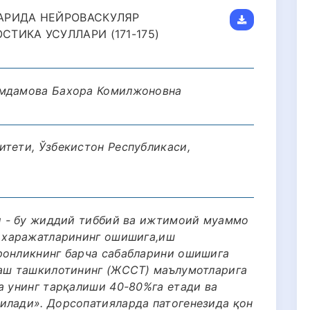
АРИДА НЕЙРОВАСКУЛЯР
ТИКА УСУЛЛАРИ (171-175)
амдамова Бахора Комилжоновна
итети, Ўзбекистон Республикаси,
ғи - бу жиддий тиббий ва ижтимоий муаммо
ш харажатларининг ошишига,иш
ронликнинг барча сабабларини ошишига
лаш ташкилотининг (ЖССТ) маълумотларига
а унинг тарқалиши 40-80%га етади ва
илади». Дорсопатияларда патогенезида қон