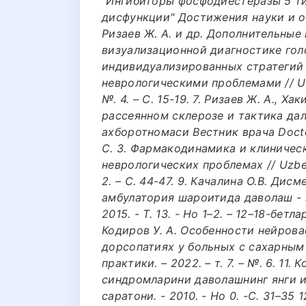
"Ингибиторы фосфодиестеразы 5 ти
дисфункции" Достижения науки и обра
Ризаев Ж. А. и др. Дополнительные
визуализационной диагностике гол
индивидуализированных стратегий
неврологическими проблемами // Uzbe
№. 4. – С. 15-19. 7. Ризаев Ж. А., Х
рассеянном склерозе и тактика да
ахборотномаси Вестник врача Doctor’
С. З. Фармакодинамика и клиничес
неврологических проблемах // Uzbek j
2. – С. 44-47. 9. Качалина О.В. Ди
амбулатория шароитида даволаш - 
2015. - Т. 13. - Но 1–2. – 12–18-бетл
Кодиров У. А. Особенности нейров
дорсопатиях у больных с сахарным
практики. – 2022. – т. 7. – №. 6. 11.
синдромларини даволашнинг янги и
саратони. - 2010. - Но 0. -С. 31–35 