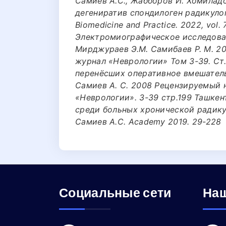
Самиев А.С., Жабборов И. Хомилад
дегениратив спондилоген радикулоп
Biomedicine and Practice. 2022, vol. 7
Электромиографическое исследова
Мирджураев Э.М. Самибаев Р. М. 2
журнал «Неврологии» Том 3-39. Ст.
перенёсших оперативное вмешатель
Самиев А. С. 2008 Рецензируемый 
«Неврологии». 3-39 стр.199 Ташкен
среди больных хронической радикул
Самиев А.С. Academy 2019. 29-228
Социальные сети
Наш