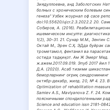
Зиядуллоевна, анд Заболотских Нат
болных с хроническим болевым си
генеза" Узбек жоурнал оф cасе репорт
doi:10.55620/ujcr.2.3.2022.2 20. Сам
Собиров, А. (2016). Реабилитацио
ишемическом инсулте: диагностика,
1(2), 30–31. 21. Сунар М.М., Зенгин С
Октай М., Эрен С.Ҳ. ЭДда буйрак 
трометамол, фентанил ва парасета
остида тадқиқот. Ам Ж Эмерг Мед. 2
ж.ажем.2017.09.019. Эпуб 2017 йил 
Д.А. (2020). Асаб тизими шикастла
беморларнинг оғриқ синдромининг 
октябр-декабр, жилд. 20, № 4. 23. Br
Optimization of rehabilitation measur
Samiev A.S., Mavlyanova Z. F. 24. 
поясничными спондилогенными ради
Science and education issn 2181-0842