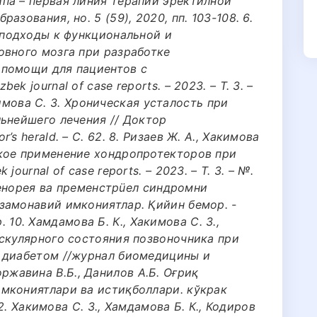
па – первая линия терапии эректилной
зования, но. 5 (59), 2020, пп. 103-108. 6.
 подходы к функциональной и
овного мозга при разработке
 помощи для пациентов с
k journal of case reports. – 2023. – Т. 3. –
акимова С. З. Хроническая усталость при
льнейшего лечения // Доктор
s herald. – С. 62. 8. Ризаев Ж. А., Хакимова
кое применение хондропротекторов при
ournal of case reports. – 2023. – Т. 3. – №.
сменорея ва пременстрüел синдромни
замонавий имкониятлар. Қийин бемор. -
ар. 10. Хамдамова Б. К., Хакимова С. З.,
аскулярного состояния позвоночника при
 диабетом //журнал биомедицины и
 Коржавина В.Б., Данилов А.Б. Оғриқ
мкониятлари ва истиқболлари. кўкрак
12. Хакимова С. З., Хамдамова Б. К., Кодиров