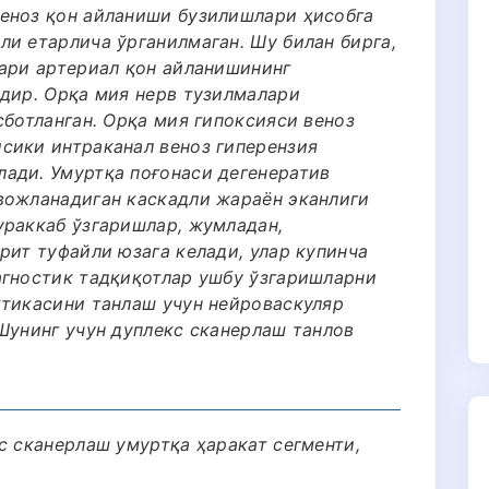
еноз қон айланиши бузилишлари ҳисобга
ли етарлича ўрганилмаган. Шу билан бирга,
лари артериал қон айланишининг
қдир. Орқа мия нерв тузилмалари
сботланган. Орқа мия гипоксияси веноз
сики интраканал веноз гиперензия
ади. Умуртқа поғонаси дегенератив
вожланадиган каскадли жараён эканлиги
ураккаб ўзгаришлар, жумладан,
рит туфайли юзага келади, улар купинча
агностик тадқиқотлар ушбу ўзгаришларни
ктикасини танлаш учун нейроваскуляр
Шунинг учун дуплекс сканерлаш танлов
с сканерлаш умуртқа ҳаракат сегменти,