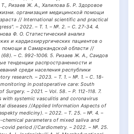
. Т., Ризаев Ж. А., Халилова Б. Р. Здоровое
 жизни. организация медицинской помощи
ста // International scientific and practical
ress". – 2022. – Т. 1. – №. 2. – С. 27-34. 4.
анова Ф. О. Статистический анализ
ких и кардиохирургических пациентов о
 помощи в Самаркандской области //
1 (68). – С. 992-1006. 5. Ризаев Ж. А., Саидов
ные тенденции распространенности и
еваний среди населения республики
ory research. – 2023. – Т. 1. – №. 1. – С. 18-
th monitoring in postoperative care: South
 Surgery. – 2021. – Vol. 58. – P. 112-118. 7.
ts with systemic vasculitis and coronavirus
ntal diseases //Applied Information Aspects of
spekty mediciny). – 2022. – Т. 25. – №. 4. –
ico-chemical parameters of mixed saliva and
st-covid period //Cardiometry. – 2022. – №. 25.