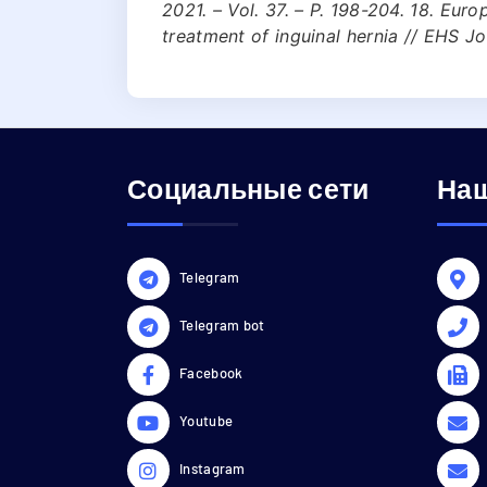
2021. – Vol. 37. – P. 198-204. 18. Eur
treatment of inguinal hernia // EHS Jou
Социальные сети
Наш
Telegram
Telegram bot
Facebook
Youtube
Instagram