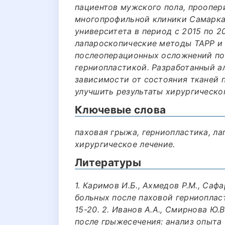
пациентов мужского пола, проопер
многопрофильной клиники Самарка
университета в период с 2015 по 20
лапароскопические методы TAPP и
послеоперационных осложнений по
герниопластикой. Разработанный а
зависимости от состояния тканей 
улучшить результаты хирургическог
Ключевые слова
паховая грыжа, герниопластика, ла
хирургическое лечение.
Литературы
1. Каримов И.Б., Ахмедов Р.М., Са
больных после паховой герниопласти
15-20. 2. Иванов А.А., Смирнова Ю.
после грыжесечения: анализ опыта 