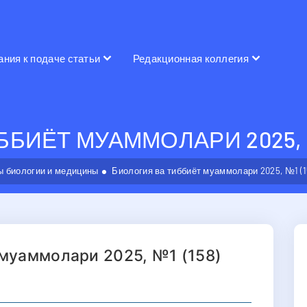
ания к подаче статьи
Редакционная коллегия
БИЁТ МУАММОЛАРИ 2025, №
 биологии и медицины
Биология ва тиббиёт муаммолари 2025, №1 (1
 муаммолари 2025, №1 (158)