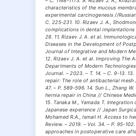
– С. 1168-1173. 9. Rizaev J. A., Khazra
characteristics of the mucous membra
experimental carcinogenesis //Russian 
С. 225-231. 10. Rizaev J. A., Shodmono
complications in dental implantatio
28. 11. Rizaev J. A. et al. Immunologi
Diseases in the Development of Postp
Journal of Integrative and Modern Medi
12. Rizaev J. A. et al. Improving The 
Departments of Modern Technologies o
Journal. – 2023. – Т. 14. – С. 9-13. 13
repair: The role of antibacterial mesh
47. – P. 589-596. 14. Sun L., Zhang W
hernia repair in China // Chinese Medi
15. Tanaka M., Yamada T. Integration o
Japanese experience // Japan Surgical 
Mohamed R.A., Ismail H. Access to her
Review. – 2019. – Vol. 34. – P. 95-102.
approaches in postoperative care after