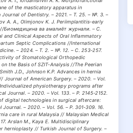
tov A. I., Iordanishvili A. K. Morphofunctional
ne of the masticatory apparatus in
Journal of Dentistry. – 2021. – Т. 25. – №. 3. –
v A. A., Olimjonov K. J. Periimplantitis-early
ns //Биомедицина ва амалиёт журнали. – С.
cal and Clinical Aspects of Oral Inflammatory
artum Septic Complications //International
cine. – 2024. – Т. 2. – №. 12. – С. 253-257.
Activity of Stomatological Orthopedic
n the Basis of SZIT-Analysis //The Peerian
. Smith J.D., Johnson K.P. Advances in hernia
 // Journal of American Surgery. – 2020. – Vol.
. Individualized physiotherapy programs after
cal Journal. – 2020. – Vol. 133. – P. 2145-2152.
f digital technologies in surgical aftercare:
Journal. – 2020. – Vol. 56. – P. 301-309. 16.
nia care in rural Malaysia // Malaysian Medical
 17. Arslan M., Kaya E. Multidisciplinary
 hernioplasty // Turkish Journal of Surgery. –