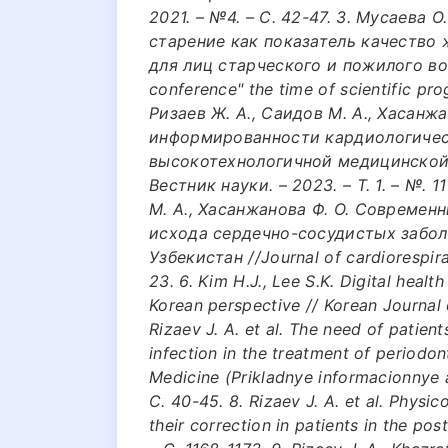
2021. – №4. – С. 42-47. 3. Мусаева О
старение как показатель качество
для лиц старческого и пожилого возра
conference" the time of scientific prog
Ризаев Ж. А., Саидов М. А., Хасанж
информированности кардиологичес
высокотехнологичной медицинской
Вестник науки. – 2023. – Т. 1. – №. 1
М. А., Хасанжанова Ф. О. Современ
исхода сердечно-сосудистых забол
Узбекистан //Journal of cardiorespirat
23. 6. Kim H.J., Lee S.K. Digital heal
Korean perspective // Korean Journal of
Rizaev J. A. et al. The need of patien
infection in the treatment of periodo
Medicine (Prikladnye informacionnye a
С. 40-45. 8. Rizaev J. A. et al. Phys
their correction in patients in the po