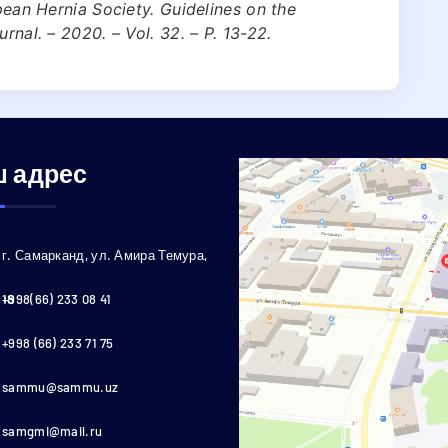
opean Hernia Society. Guidelines on the
rnal. – 2020. – Vol. 32. – P. 13-22.
 адрес
г. Самарканд, ул. Амира Темура,
18
+998(66) 233 08 41
+998 (66) 233 71 75
sammu@sammu.uz
samgmi@mail.ru