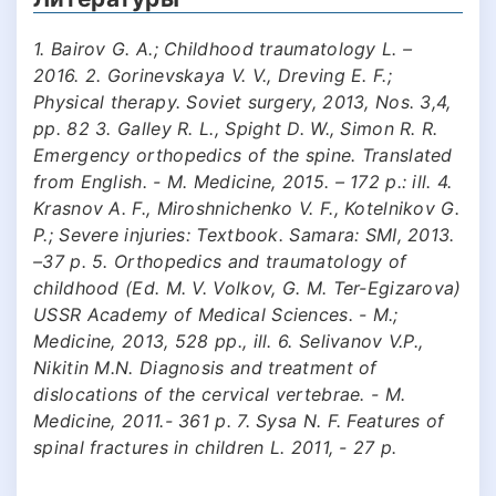
1. Bairov G. A.; Childhood traumatology L. –
2016. 2. Gorinevskaya V. V., Dreving E. F.;
Physical therapy. Soviet surgery, 2013, Nos. 3,4,
pp. 82 3. Galley R. L., Spight D. W., Simon R. R.
Emergency orthopedics of the spine. Translated
from English. - M. Medicine, 2015. – 172 p.: ill. 4.
Krasnov A. F., Miroshnichenko V. F., Kotelnikov G.
P.; Severe injuries: Textbook. Samara: SMI, 2013.
–37 p. 5. Orthopedics and traumatology of
childhood (Ed. M. V. Volkov, G. M. Ter-Egizarova)
USSR Academy of Medical Sciences. - M.;
Medicine, 2013, 528 pp., ill. 6. Selivanov V.P.,
Nikitin M.N. Diagnosis and treatment of
dislocations of the cervical vertebrae. - M.
Medicine, 2011.- 361 p. 7. Sysa N. F. Features of
spinal fractures in children L. 2011, - 27 p.