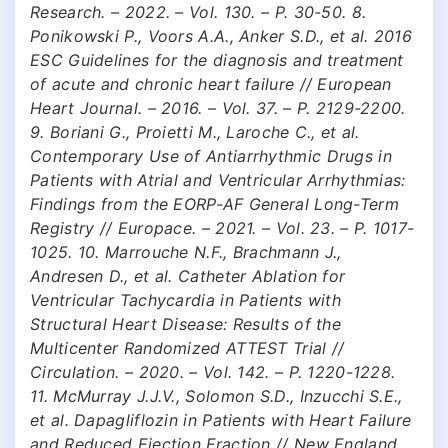
Research. – 2022. – Vol. 130. – P. 30-50. 8.
Ponikowski P., Voors A.A., Anker S.D., et al. 2016
ESC Guidelines for the diagnosis and treatment
of acute and chronic heart failure // European
Heart Journal. – 2016. – Vol. 37. – P. 2129-2200.
9. Boriani G., Proietti M., Laroche C., et al.
Contemporary Use of Antiarrhythmic Drugs in
Patients with Atrial and Ventricular Arrhythmias:
Findings from the EORP-AF General Long-Term
Registry // Europace. – 2021. – Vol. 23. – P. 1017-
1025. 10. Marrouche N.F., Brachmann J.,
Andresen D., et al. Catheter Ablation for
Ventricular Tachycardia in Patients with
Structural Heart Disease: Results of the
Multicenter Randomized ATTEST Trial //
Circulation. – 2020. – Vol. 142. – P. 1220-1228.
11. McMurray J.J.V., Solomon S.D., Inzucchi S.E.,
et al. Dapagliflozin in Patients with Heart Failure
and Reduced Ejection Fraction // New England