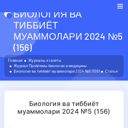
БИОЛОГИЯ ВА
Me
ТИББИЁТ
МУАММОЛАРИ 2024 №5
(156)
Главная
Журналы и газеты
Журнал Проблемы биологии и медицины
Биология ва тиббиёт муаммолари 2024 №5 (156)
Статья
Биология ва тиббиёт
муаммолари 2024 №5 (156)