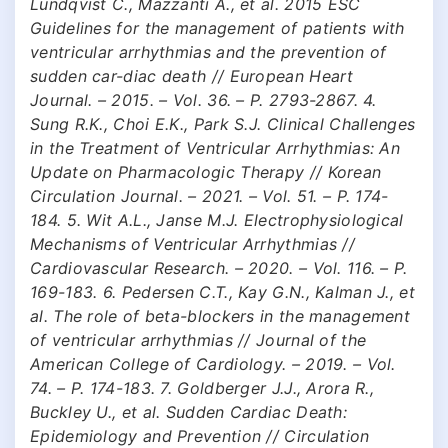
Lundqvist C., Mazzanti A., et al. 2015 ESC
Guidelines for the management of patients with
ventricular arrhythmias and the prevention of
sudden car-diac death // European Heart
Journal. – 2015. – Vol. 36. – P. 2793-2867. 4.
Sung R.K., Choi E.K., Park S.J. Clinical Challenges
in the Treatment of Ventricular Arrhythmias: An
Update on Pharmacologic Therapy // Korean
Circulation Journal. – 2021. – Vol. 51. – P. 174-
184. 5. Wit A.L., Janse M.J. Electrophysiological
Mechanisms of Ventricular Arrhythmias //
Cardiovascular Research. – 2020. – Vol. 116. – P.
169-183. 6. Pedersen C.T., Kay G.N., Kalman J., et
al. The role of beta-blockers in the management
of ventricular arrhythmias // Journal of the
American College of Cardiology. – 2019. – Vol.
74. – P. 174-183. 7. Goldberger J.J., Arora R.,
Buckley U., et al. Sudden Cardiac Death:
Epidemiology and Prevention // Circulation